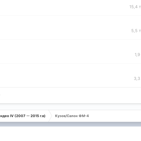
15,4 
5,5 
1,9
3,3
ндео IV (2007 -- 2015 г.в)
Кузов/Салон ФМ-4