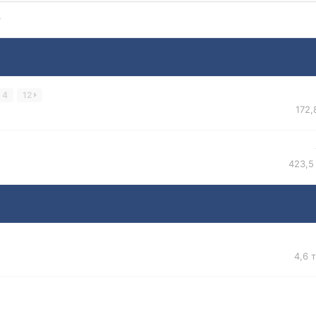
4
12
172,
423,5
4,6 