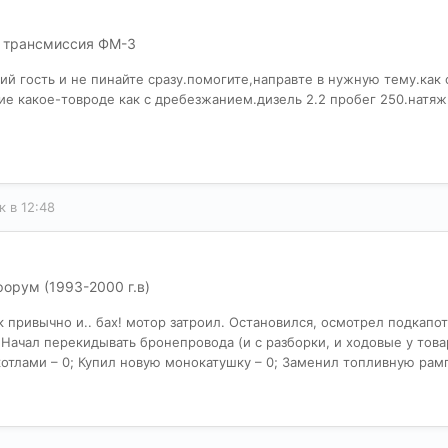
и трансмиссия ФМ-3
ий гость и не пинайте сразу.помогите,направте в нужную тему.ка
е какое-товроде как с дребезжанием.дизель 2.2 пробег 250.натя
к в 12:48
 форум (1993-2000 г.в)
 как привычно и.. бах! мотор затроил. Остановился, осмотрел подка
: Начал перекидывать бронепровода (и с разборки, и ходовые у тов
тлами – 0; Купил новую монокатушку – 0; Заменил топливную рампу