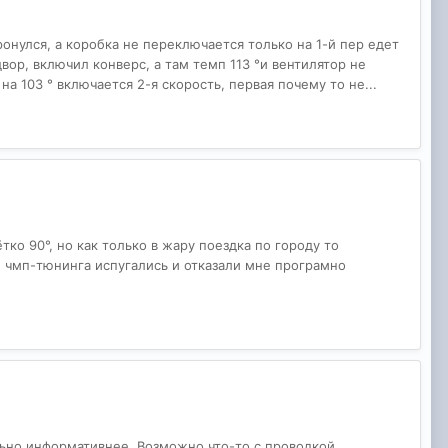
ронулся, а коробка не переключается только на 1-й пер едет
двор, включил конверс, а там темп 113 °и вентилятор не
 на 103 ° включается 2-я скорость, первая почему то не...
тко 90°, но как только в жару поездка по городу то
ы чмп-тюнинга испугались и отказали мне програмно
льно информативнее. Возможно что-то с проводкой