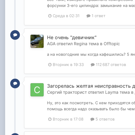
форсунки 3-его цилиндра: замыкание на ма
Среда в 02:31
1 ответ
Не очень "девичник"
AGA
ответил
Regina
тема в
Offtopic
а на новогодние мы когда кафешились? 5 янв
Вторник в 19:33
112 687 ответов
Загорелась желтая неисправность д
Сергий тракторист
ответил
Layma
тема в
Ну, это как посмотреть. С кем приходятся об
помощь всегда надо оказывать было бы чем.
Вторник в 17:08
5 ответов