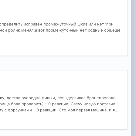
к определить исправен промежуточный шкив или нет?при
жной ролик менял.а вот промежуточный нет.родные оба.ещё
потку, достал очередно фишки, повыдергивал бронепровода,
арища брал проверить) – 0 реакции; Свечу новую поставил –
 с форсунками – 0 реакции; Это моя первая машина, и я...