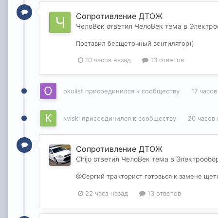
Сопротивление ДТОЖ
ЧелоВек
ответил
ЧелоВек
тема в
Электро
Поставил бесщеточный вентилятор))
10 часов назад
13 ответов
okulist
присоединился к сообществу
17 часов
kvlski
присоединился к сообществу
20 часов 
Сопротивление ДТОЖ
Chijo
ответил
ЧелоВек
тема в
Электрообо
@Сергий тракторист готовься к замене щет
22 часа назад
13 ответов