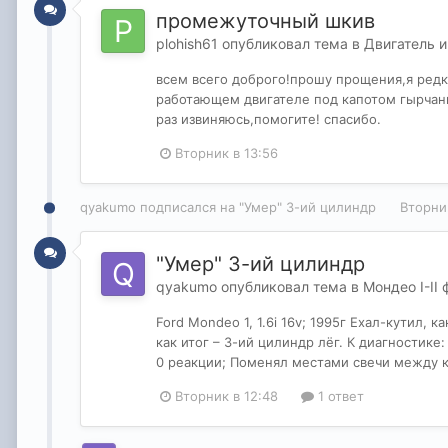
промежуточный шкив
plohish61
опубликовал тема в
Двигатель 
всем всего доброго!прошу прощения,я редк
работающем двигателе под капотом гырчани
раз извиняюсь,помогите! спасибо.
Вторник в 13:56
qyakumo
подписался на
"Умер" 3-ий цилиндр
Вторни
"Умер" 3-ий цилиндр
qyakumo
опубликовал тема в
Мондео I-II
Ford Mondeo 1, 1.6i 16v; 1995г Ехал-кутил,
как итог – 3-ий цилиндр лёг. К диагностике
0 реакции; Поменял местами свечи между ко
Вторник в 12:48
1 ответ