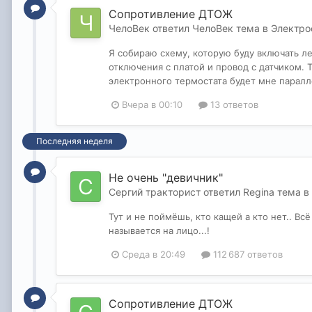
Сопротивление ДТОЖ
ЧелоВек
ответил
ЧелоВек
тема в
Электро
Я собираю схему, которую буду включать л
отключения с платой и провод с датчиком. Т
электронного термостата будет мне паралл
Вчера в 00:10
13 ответов
Последняя неделя
Не очень "девичник"
Сергий тракторист
ответил
Regina
тема в
Тут и не поймёшь, кто кащей а кто нет.. Вс
называется на лицо...!
Среда в 20:49
112 687 ответов
Сопротивление ДТОЖ