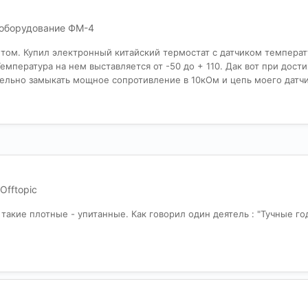
оборудование ФМ-4
етом. Купил электронный китайский термостат с датчиком температ
емпература на нем выставляется от -50 до + 110. Дак вот при дост
ельно замыкать мощное сопротивление в 10кОм и цепь моего датчик
Offtopic
ё такие плотные - упитанные. Как говорил один деятель : "Тучные го