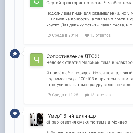
Сергий тракторист
ответил
ЧелоВек
тема
Подкину вам пищи для размышлений, но у мен
, . Глянул на приборку, а там темп почти в
крутит. Дав движку остыть, завел снова, и о
Среда в 20:14
13 ответов
Сопротивление ДТОЖ
ЧелоВек
ответил
ЧелоВек
тема в
Электро
Я привёл её в порядок! Новая помпа, новый 
поднимается до 100-103 и при этом вентил
отрегулировать температуру включения вент
Среда в 12:25
13 ответов
"Умер" 3-ий цилиндр
dj_sap
ответил
qyakumo
тема в
Мондео I-I
Всё-таки, измерьте правильно компрессию 