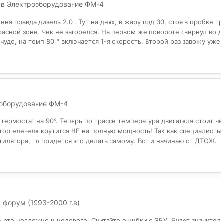
 в
Электрооборудование ФМ-4
я правда дизель 2.0 . Тут на днях, в жару под 30, стоя в пробке т
 красной зоне. Чек не загорелся. На первом же повороте свернул во 
 чудо, на темп 80 ° включается 1-я скорость. Второй раз завожу уже
оборудование ФМ-4
термостат на 90°. Теперь по трассе температура двигателя стоит чё
ятор еле-еле крутится НЕ на полную мощность! Так как специалист
илятора, то придется это делать самому. Вот и начинаю от ДТОЖ.
I форум (1993-2000 г.в)
- это несложно и недорого. Считайте ошибки с ЭБУ. Будет значите