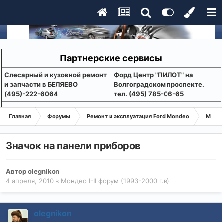
Партнерские сервисы
Слесарный и кузовной ремонт
Форд Центр "ПИЛОТ" на
и запчасти в БЕЛЯЕВО
Волгоградском проспекте.
(495)-222-6064
тел. (495) 785-06-65
Главная
Форумы
Ремонт и эксплуатация Ford Mondeo
Монде
Значок на панели приборов
Автор
olegnikon
4 апреля, 2010
в
Мондео I-II форум (1993-2000 г.в)
olegnikon