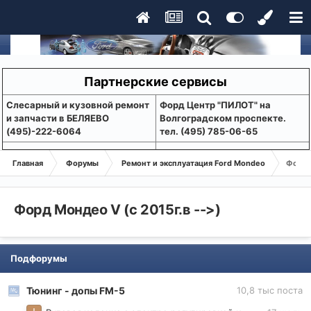
Партнерские сервисы
Слесарный и кузовной ремонт
Форд Центр "ПИЛОТ" на
и запчасти в БЕЛЯЕВО
Волгоградском проспекте.
(495)-222-6064
тел. (495) 785-06-65
Главная
Форумы
Ремонт и эксплуатация Ford Mondeo
Форд М
Форд Мондео V (с 2015г.в -->)
Подфорумы
Тюнинг - допы FM-5
10,8 тыс
поста