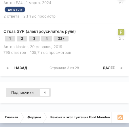
Автор
EAU
,
1 марта, 2024
цепь грм
2
ответа
2,1 тыс
просмотр
Отказ ЭУР (электроусилитель руля)
1
2
3
4
32
Автор
klaster
,
20 февраля, 2019
795
ответов
105,7 тыс
просмотров
НАЗАД
Страница 3 из 28
ДАЛЕЕ
Подписчики
4
Главная
Форумы
Ремонт и эксплуатация Ford Mondeo
Форд М