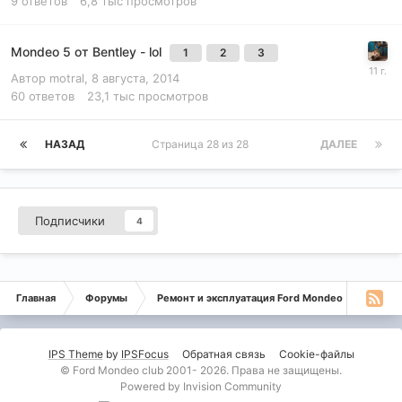
9
ответов
6,8 тыс
просмотров
Mondeo 5 от Bentley - lol
1
2
3
Автор
motral
,
8 августа, 2014
60
ответов
23,1 тыс
просмотров
НАЗАД
Страница 28 из 28
ДАЛЕЕ
Подписчики
4
Главная
Форумы
Ремонт и эксплуатация Ford Mondeo
Форд М
IPS Theme
by
IPSFocus
Обратная связь
Cookie-файлы
© Ford Mondeo club 2001- 2026. Права не защищены.
Powered by Invision Community