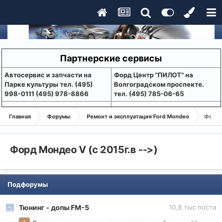
Партнерские сервисы
Aвтосервис и запчасти на
Форд Центр "ПИЛОТ" на
Парке культуры тел. (495)
Волгоградском проспекте.
998-0111 (495) 978-8866
тел. (495) 785-06-65
Главная
Форумы
Ремонт и эксплуатация Ford Mondeo
Форд М
Форд Мондео V (с 2015г.в -->)
Подфорумы
Тюнинг - допы FM-5
10,8 тыс
поста