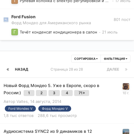
Рулевая колонка с электро регулировкой и памятью
Ford Fusion
801
пост
Форд Мондео для Американского рынка
Течёт конденсат кондиционера в салон
СОРТИРОВКА
ФИЛЬТРАЦИЯ
НАЗАД
Страница 28 из 28
ДАЛЕЕ
Новый Форд Мондео 5. Уже в Европе, скоро в
России:)
1
2
3
4
71
Автор
Valtes
,
14 августа, 2014
Ford Mondeo V
Форд Мондео V
1,8 тыс
ответов
288,6 тыс
просмотр
Аудиосистема SYNC2 из 9 динамиков в 12