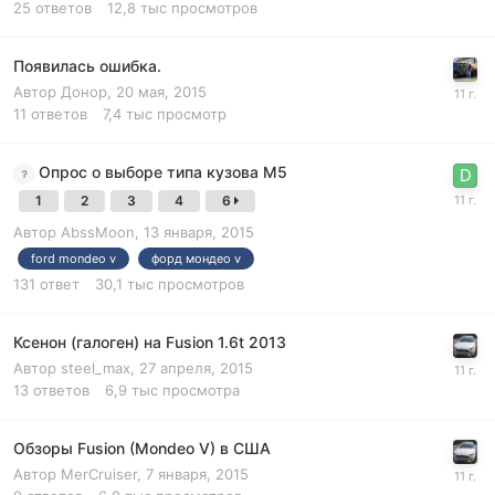
25
ответов
12,8 тыс
просмотров
Появилась ошибка.
Автор
Донор
,
20 мая, 2015
11
ответов
7,4 тыс
просмотр
Опрос о выборе типа кузова M5
1
2
3
4
6
Автор
AbssMoon
,
13 января, 2015
ford mondeo v
форд мондео v
131
ответ
30,1 тыс
просмотров
Ксенон (галоген) на Fusion 1.6t 2013
Автор
steel_max
,
27 апреля, 2015
13
ответов
6,9 тыс
просмотра
Обзоры Fusion (Mondeo V) в США
Автор
MerCruiser
,
7 января, 2015