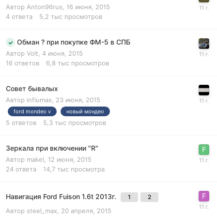
Автор
Anton96rus
,
16 июня, 2015
4
ответа
5,2 тыс
просмотров
Обман ? при покупке ФМ-5 в СПБ
Автор
Volt
,
4 июня, 2015
16
ответов
6,8 тыс
просмотров
Совет бывалых
Автор
infiumax
,
23 июня, 2015
ford mondeo v
новый мондео
5
ответов
5,3 тыс
просмотров
Зеркала при включении "R"
Автор
makel
,
12 июня, 2015
24
ответа
14,7 тыс
просмотра
Навигация Ford Fuison 1.6t 2013г.
1
2
Автор
steel_max
,
20 апреля, 2015