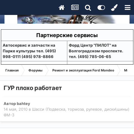
Партнерские сервисы
Aвтосервис и запчасти на
Форд Центр "ПИЛОТ" на
Парке культуры тел. (495)
Волгоградском проспекте.
998-0111 (495) 978-8866
тел. (495) 785-06-65
Главная
Форумы
Ремонт и эксплуатация Ford Mondeo
Монде
ГУР плохо работает
Автор
bahtey
14 мая, 2010
в
Шасси (Подвеска, тормоза, рулевое, диски\шины)
ФМ-3