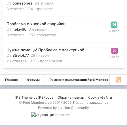
От
bonesones
,
24 апреля
8
ответов
841
просмотр
Проблема с кнопкой аварийки
От
nekiy86
,
3 февраля
0
ответов
552
просмотра
Нужна помощь! Проблема с электрикой.
От
Strelok77
,
29 января
20
ответов
1 716
просмотров
Главная
Форумы
Ремонт и эксплуатация Ford Mondeo
Монде
IPS Theme
by
IPSFocus
Обратная связь
Cookie-файлы
© Ford Mondeo club 2001- 2026. Права не защищены.
Powered by Invision Community