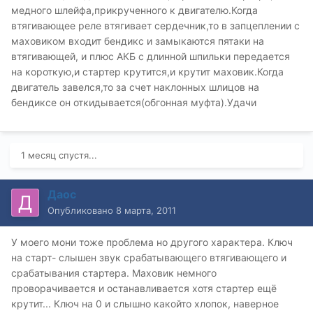
медного шлейфа,прикрученного к двигателю.Когда
втягивающее реле втягивает сердечник,то в запцеплении с
маховиком входит бендикс и замыкаются пятаки на
втягивающей, и плюс АКБ с длинной шпильки передается
на короткую,и стартер крутится,и крутит маховик.Когда
двигатель завелся,то за счет наклонных шлицов на
бендиксе он откидывается(обгонная муфта).Удачи
1 месяц спустя...
Даос
Опубликовано
8 марта, 2011
У моего мони тоже проблема но другого характера. Ключ
на старт- слышен звук срабатывающего втягивающего и
срабатывания стартера. Маховик немного
проворачивается и останавливается хотя стартер ещё
крутит... Ключ на 0 и слышно какойто хлопок, наверное