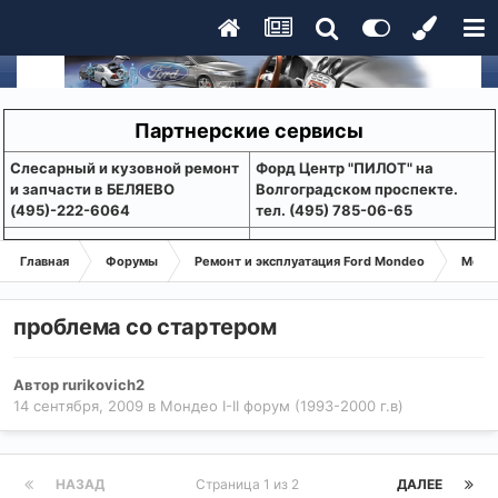
Партнерские сервисы
Слесарный и кузовной ремонт
Форд Центр "ПИЛОТ" на
и запчасти в БЕЛЯЕВО
Волгоградском проспекте.
(495)-222-6064
тел. (495) 785-06-65
Главная
Форумы
Ремонт и эксплуатация Ford Mondeo
Монде
проблема со стартером
Автор
rurikovich2
14 сентября, 2009
в
Мондео I-II форум (1993-2000 г.в)
НАЗАД
Страница 1 из 2
ДАЛЕЕ