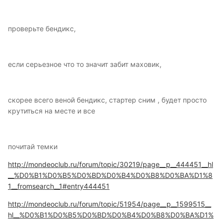
проверьте бендикс,
если серьезное что то значит забит маховик,
скорее всего веной бендикс, стартер сним , будет просто
крутиться на месте и все
почитай темки
http://mondeoclub.ru/forum/topic/30219/page__p__444451__hl
__%D0%B1%D0%B5%D0%BD%D0%B4%D0%B8%D0%BA%D1%8
1__fromsearch__1#entry444451
http://mondeoclub.ru/forum/topic/51954/page__p__1599515__
hl__%D0%B1%D0%B5%D0%BD%D0%B4%D0%B8%D0%BA%D1%