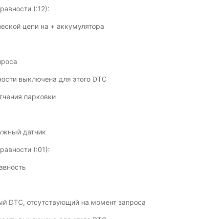
авности (:12):
ческой цепи на + аккумулятора
проса
ости выключена для этого DTC
гчения парковки
ружный датчик
авности (:01):
авность
й DTC, отсутствующий на момент запроса