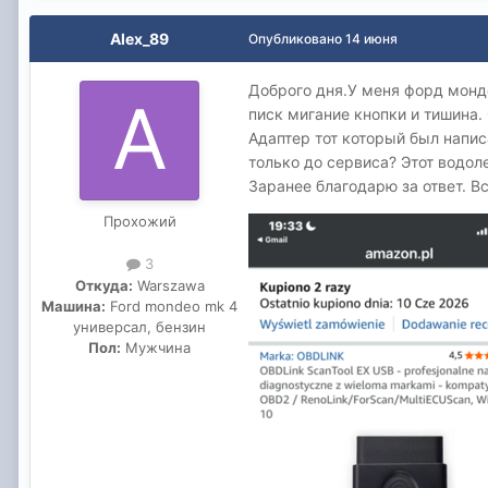
Alex_89
Опубликовано
14 июня
Доброго дня.У меня форд монд
писк мигание кнопки и тишина.
Адаптер тот который был написа
только до сервиса? Этот водол
Заранее благодарю за ответ. В
Прохожий
3
Откуда:
Warszawa
Машина:
Ford mondeo mk 4
универсал, бензин
Пол:
Мужчина