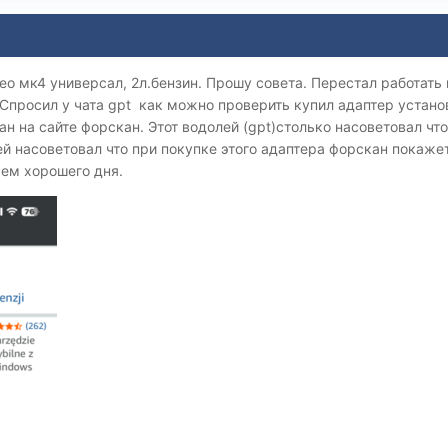
ео мк4 универсал, 2л.бензин. Прошу совета. Перестал работать
 Спросил у чата gpt как можно проверить купил адаптер устано
н на сайте форскан. Этот водолей (gpt)столько насоветовал что
ей насоветовал что при покупке этого адаптера форскан покажет
сем хорошего дня.