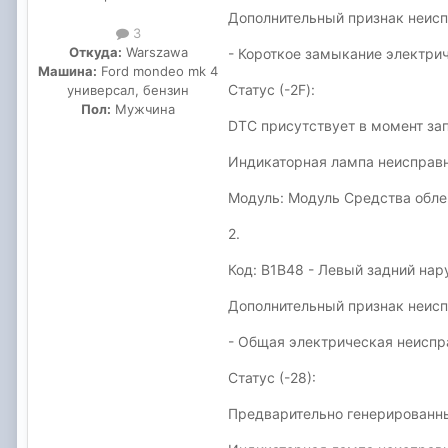
Дополнительный признак неиспр
3
Откуда:
Warszawa
- Короткое замыкание электри
Машина:
Ford mondeo mk 4
Статус (-2F):
универсал, бензин
Пол:
Мужчина
DTC присутствует в момент за
Индикаторная лампа неисправн
Модуль: Модуль Средства обле
2.
Код: B1B48 - Левый задний на
Дополнительный признак неиспр
- Общая электрическая неиспр
Статус (-28):
Предварительно генерированны