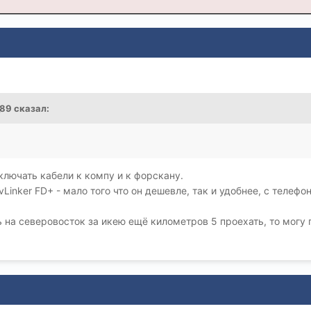
_89
сказал:
ключать кабели к компу и к форскану.
Linker FD+ - мало того что он дешевле, так и удобнее, с телеф
ь на северовосток за икею ещё километров 5 проехать, то могу