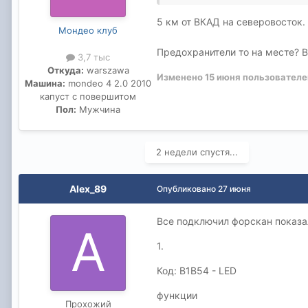
5 км от ВКАД на северовосток.
Мондео клуб
Предохранители то на месте? В
3,7 тыс
Откуда:
warszawa
Изменено
15 июня
пользователе
Машина:
mondeo 4 2.0 2010
капуст с повершитом
Пол:
Мужчина
2 недели спустя...
Alex_89
Опубликовано
27 июня
Все подключил форскан показ
1.
Код: B1B54 - LED
функции
Прохожий