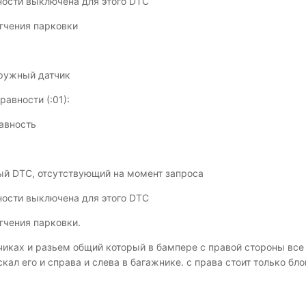
ости выключена для этого DTC
гчения парковки
аружный датчик
авности (:01):
авность
й DTC, отсутствующий на момент запроса
ости выключена для этого DTC
гчения парковки.
иках и разьем общий который в бампере с правой стороны все ка
кал его и справа и слева в багажнике. с права стоит только бл