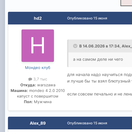
hd2
Опубликовано
15 июня
В 14.06.2026 в 17:34,
Alex
а на самом деле ни чего
Мондео клуб
для начала надо научиться под
3,7 тыс
и лучше бы ты взял блютузный v
Откуда:
warszawa
Машина:
mondeo 4 2.0 2010
если совсем печально и не лен
капуст с повершитом
Пол:
Мужчина
Alex_89
Опубликовано
15 июня