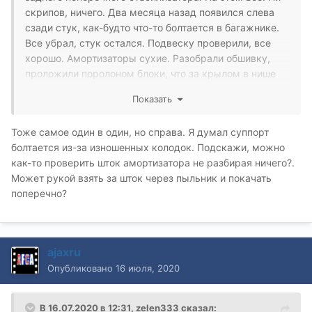
скрипов, ничего. Два месяца назад появился слева
сзади стук, как-будто что-то болтается в багажнике.
Все убрал, стук остался. Подвеску проверили, все
хорошо. Амортизаторы сухие. Разобрали обшивку,
проложили поролоном блоки, что за крылом в нише
находятся. Стук остался. Снимаем амортизаторы и
Показать
это оказался он. Шток "гулял" немного в поперечном
направлении, осевую нагрузку воспринимал
Тоже самое один в один, но справа. Я думал суппорт
адекватно. Замена на оригинал 6000 р/шт
болтается из-за изношенных колодок. Подскажи, можно
как-то проверить шток амортизатора не разбирая ничего?.
Может рукой взять за шток через пыльник и покачать
поперечно?
ajaxru
Опубликовано
16 июля, 2020
В 16.07.2020 в 12:31,
zelen333
сказал: