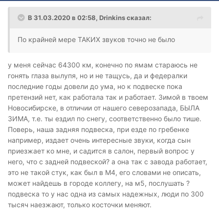
В 31.03.2020 в 02:58,
Drinkins
сказал:
По крайней мере ТАКИХ звуков точно не было
у меня сейчас 64300 км, конечно по ямам стараюсь не
гонять глаза вылупя, но и не тащусь, да и федералки
последние годы довели до ума, но к подвеске пока
претензий нет, как работала так и работает. Зимой в твоем
Новосибирске, в отличии от нашего северозапада, БЫЛА
ЗИМА, т.е. ты ездил по снегу, соответственно было тише.
Поверь, наша задняя подвеска, при езде по гребенке
например, издает очень интересные звуки, когда сын
приезжает ко мне, и садится в салон, первый вопрос у
него, что с задней подвеской? а она так с завода работает,
это не такой стук, как был в М4, его словами не описать,
может найдешь в городе коллегу, на м5, послушать ?
подвеска то у нас одна из самых надежных, люди по 300
тысяч наезжают, только косточки меняют.