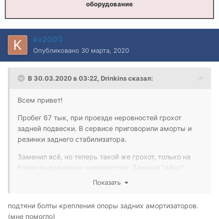
оборудование
kv2003
Опубликовано
30 марта, 2020
В 30.03.2020 в 03:22,
Drinkins
сказал:
Всем привет!
Пробег 67 тык, при проезде неровностей грохот
задней подвески. В сервисе приговорили аморты и
резинки заднего стабилизатора.
Заменил всё, но теперь такой же грохот, только на
более выраженных неровностях. Заказал "яйца"
заднего стаба. Заменю, но не уверен, что поможет.
Показать
Не нашёл информацию по номерам задних
подтяни болты крепления опоры задних амортизаторов.
сайлентблоков и способах их замены. Кто что думает
(мне помогло)
по этому поводу?