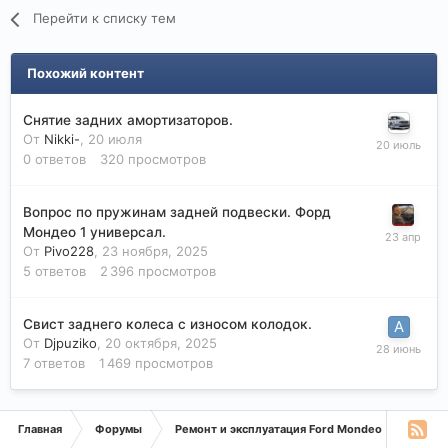
Перейти к списку тем
Похожий контент
Снятие задних амортизаторов.
От
Nikki-
,
20 июля
0
ответов
320
просмотров
Вопрос по пружинам задней подвески. Форд
Мондео 1 универсал.
От
Pivo228
,
23 ноября, 2025
5
ответов
2 396
просмотров
Свист заднего колеса с износом колодок.
От
Djpuziko
,
20 октября, 2025
7
ответов
1 469
просмотров
Главная
Форумы
Ремонт и эксплуатация Ford Mondeo
Форд 