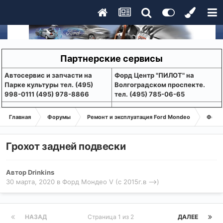
Партнерские сервисы
Aвтосервис и запчасти на
Форд Центр "ПИЛОТ" на
Парке культуры тел. (495)
Волгоградском проспекте.
998-0111 (495) 978-8866
тел. (495) 785-06-65
Главная
Форумы
Ремонт и эксплуатация Ford Mondeo
Форд 
Грохот задней подвески
Автор
Drinkins
30 марта, 2020
в
Форд Мондео V (с 2015г.в -->)
НАЗАД
Страница 1 из 2
ДАЛЕЕ