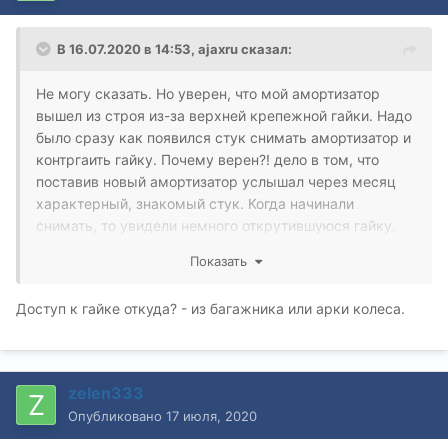
В 16.07.2020 в 14:53,
ajaxru
сказал:
Не могу сказать. Но уверен, что мой амортизатор
вышел из строя из-за верхней крепежной гайки. Надо
было сразу как появился стук снимать амортизатор и
контргаить гайку. Почему верен?! дело в том, что
поставив новый амортизатор услышал через месяц
характерный, знакомый стук. Когда начинали
снимать, то увидели немного открутившуюся гайку.
Законтрогаили и тишина. С первым я промедлил и
Показать
убил амортизатор.
Доступ к гайке откуда? - из багажника или арки колеса.
zelen333
Опубликовано
17 июля, 2020