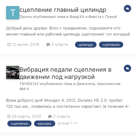
сцепление главный цилиндр
Тролль
опубликовал тема в
Форд КА и Фиеста с Пумой
Добрый день друзья. Всех с праздником. подскажите кто
менял главный или рабочий цилиндр сцепление( тот который
под педалью сцепление). польностью надо снимать
12 июня, 2018
2 ответа
цилиндр
сцепление
пидальный узел или можно как-то по другому его достать.
Вибрация педали сцепления в
движении под нагрузкой
T974EK142
опубликовал тема в
Двигатель, трансмиссия
ФМ-4
Всем доброго дня! Мондео 4, 2012, Duratec HE 2.0, пробег
120 тыс.км., появилась и постепенно нарастает (в течении 4-
6 месяцев) проблема вибрации педали сцепления на
26 марта, 2019
2 ответа
скорости 30+ км/ч, проявляется только на ходу и только
(и ещё 1 )
сцепление
маховик
когда коробка получает нагрузку от двигателя, если стоишь
на месте или едеш...