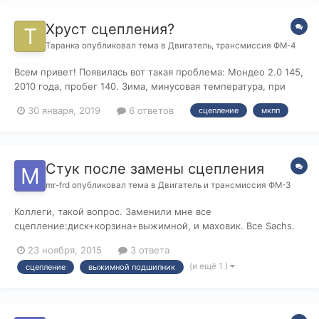
Хруст сцепления?
Таранка
опубликовал тема в
Двигатель, трансмиссия ФМ-4
Всем привет! Появилась вот такая проблема: Мондео 2.0 145,
2010 года, пробег 140. Зима, минусовая температура, при
запуске двигателя после стоянки и отпустив педаль
30 января, 2019
6 ответов
сцепление
мкпп
сцепления, на нейтрали, появляется хруст-скрежет со
стороны коробки. Если выжать сцепление, посторонний звук
мгновенно пропа...
Стук после замены сцепления
mr-frd
опубликовал тема в
Двигатель и трансмиссия ФМ-3
Коллеги, такой вопрос. Заменили мне все
сцепление:диск+корзина+выжимной, и маховик. Все Sachs.
Заметил стук, похожий на тарахтение при выжатой педали
23 ноября, 2015
3 ответа
сцепления. Когда отпускаю педаль, звук пропадает. Что это?
(и ещё 1 )
сцепление
выжимной подшипник
Выжимной? Все вроде новое. Может притираются там все
детали? Проехал 1500 к...