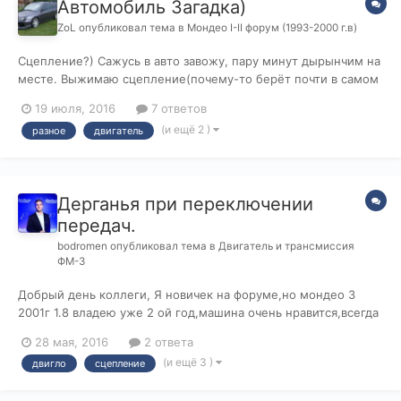
Автомобиль Загадка)
ZoL
опубликовал тема в
Мондео I-II форум (1993-2000 г.в)
Сцепление?) Сажусь в авто завожу, пару минут дырынчим на
месте. Выжимаю сцепление(почему-то берёт почти в самом
низу) включаю 1ю передачу и как всегда начинаю движение
19 июля, 2016
7 ответов
но мне не понравилось как оно началось) Остановился,
(и ещё 2 )
разное
двигатель
заглушил, открыл капот заглянул в бачок а там почти пусто.
Глянул на место стоя...
Дерганья при переключении
передач.
bodromen
опубликовал тема в
Двигатель и трансмиссия
ФМ-3
Добрый день коллеги, Я новичек на форуме,но мондео 3
2001г 1.8 владею уже 2 ой год,машина очень нравится,всегда
занимаюсь ей с удовольствием и все проблемы решал
28 мая, 2016
2 ответа
опираясь на этот форму=)Спасибо вам за ваш труд!!! НО
(и ещё 3 )
двигло
сцепление
столкнулся я вот с чем,что и побудило меня на
регистрацию,надеюсь буду активным фо...