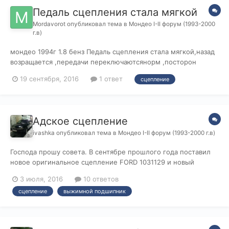
Педаль сцепления стала мягкой
Mordavorot
опубликовал тема в
Мондео I-II форум (1993-2000
г.в)
мондео 1994г 1.8 бенз Педаль сцепления стала мягкой,назад
возращается ,передачи переключаютсянорм ,посторон
звуков нет,житкости все на уровне,нет тяги совсем не едет
19 сентября, 2016
1 ответ
сцепление
макс 20 км в час .Где копать в чем может быть проблема?
Адское сцепление
ivashka
опубликовал тема в
Мондео I-II форум (1993-2000 г.в)
Господа прошу совета. В сентябре прошлого года поставил
новое оригинальное сцепление FORD 1031129 и новый
выжимной подшипник, также оригинал FORD 1478806. Не
3 июля, 2016
10 ответов
прошло и года, как подшипник потек, коробка сейчас вся в
сцепление
выжимной подшипник
тормозухе. Сцепление дергается из-за просевших
демпферных пружинок, и это сильно до...