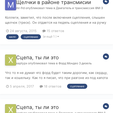
Щелчки в районе трансмисии
mr-frd
опубликовал тема в
Двигатель и трансмиссия ФМ-3
Коллеги, заметил, что после включения сцепления, слышен
щелчок (треск). Он отдается на педяль сцепления и на ручку
КПП. Чаще, после включения четвёртой передачи. Ходовую
24 августа, 2015
15 ответов
проверяли (в т.ч. шрусы, ступицы). Думаю, что это связано с
(и ещё 1 )
мкпп
сцепление
износом демпферных пружин маховика. Что думаете?
Хочется отмести вариа...
Сцепа, ты ли это
xaptypx
опубликовал тема в
Форд Мондео 3 дизель
Что то я не думал что форд будет таким дорогим, как сердцу,
так и кошельку. Как то я писал, что при разгоне из под капота
идет треск, как будно стрекочит, были 2 варианта, форсы и
5 апреля, 2017
18 ответов
сцепление
сцепление. Форсунки вроде как проверили и все ок. Начал
замечать, что при долгой езде, авто начало подергиваться,
но...
Сцепа, ты ли это
xaptypx
опубликовал тема в
Двигатель и трансмиссия ФМ-3