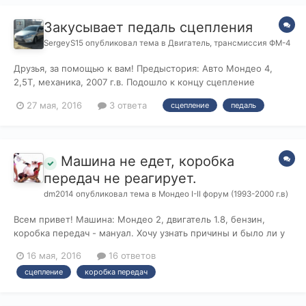
Закусывает педаль сцепления
SergeyS15
опубликовал тема в
Двигатель, трансмиссия ФМ-4
Друзья, за помощью к вам! Предыстория: Авто Мондео 4,
2,5Т, механика, 2007 г.в. Подошло к концу сцепление
(субъективно снизилась динамика, стало цеплять в самом
27 мая, 2016
3 ответа
сцепление
педаль
конце, изредка проблемы с включением и выключением
передач, в основном, когда машина на уклоне стояла) поехал
менять, разобрали,...
Машина не едет, коробка
передач не реагирует.
dm2014
опубликовал тема в
Мондео I-II форум (1993-2000 г.в)
Всем привет! Машина: Мондео 2, двигатель 1.8, бензин,
коробка передач - мануал. Хочу узнать причины и было ли у
кого подобное: В последнее время приходилось двигать
16 мая, 2016
16 ответов
машину метр на метр. Машина стала терять скорость,
сцепление
коробка передач
обороты повышаются, а скорость не прибавляется. И в
последний день, также м...