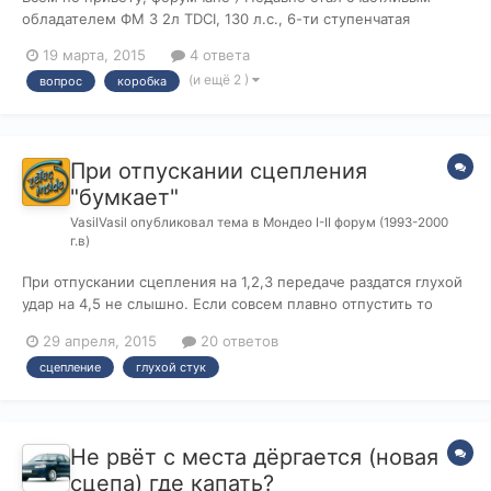
обладателем ФМ 3 2л TDCI, 130 л.с., 6-ти ступенчатая
механика. Опыта вождения на МКПП только тот что с
19 марта, 2015
4 ответа
автошколы , до покупки мони ездил на автомате. Собственно
(и ещё 2 )
вопрос
коробка
говоря у меня два вопроса ))) 1) Подскажите как грамотно
трогаться с места? 2) Ка...
При отпускании сцепления
"бумкает"
VasilVasil
опубликовал тема в
Мондео I-II форум (1993-2000
г.в)
При отпускании сцепления на 1,2,3 передаче раздатся глухой
удар на 4,5 не слышно. Если совсем плавно отпустить то
этого звука нет. Диск сцепления менял вместе с корзиной 1,5
29 апреля, 2015
20 ответов
года назад. Прошу поделиться примудростями.
сцепление
глухой стук
Не рвёт с места дёргается (новая
сцепа) где капать?