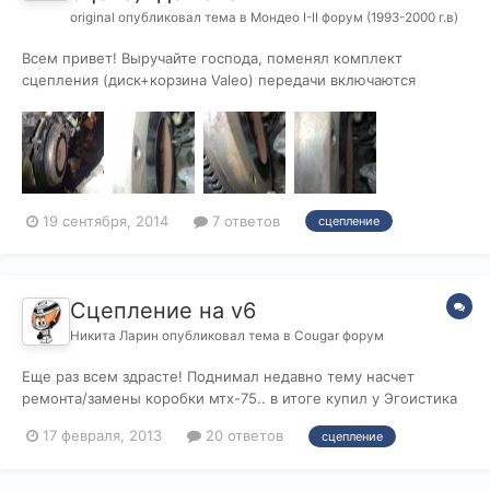
original
опубликовал тема в
Мондео I-II форум (1993-2000 г.в)
Всем привет! Выручайте господа, поменял комплект
сцепления (диск+корзина Valeo) передачи включаются
хорошо, схватывает сцепа примерно в самом начале где от
1/3 хода, педаль мягкая но нет приемистости. Резкие старты
да и просто уверенный разгон сопровождается каким то
дёрганьем будто проскальз...
19 сентября, 2014
7 ответов
сцепление
Сцепление на v6
Никита Ларин
опубликовал тема в
Cougar форум
Еще раз всем здрасте! Поднимал недавно тему насчет
ремонта/замены коробки мтх-75.. в итоге купил у Эгоистика
коробку некоторое время тому назад, а так как я студент.. то
17 февраля, 2013
20 ответов
сцепление
денег на коробку, сцепление и работу одновременно нету))
поэтому сейчас на очереди у меня покупка сцепления,то
есть комплекта (кор...