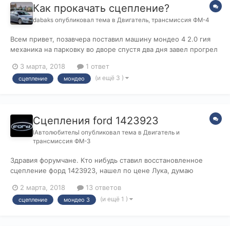
Как прокачать сцепление?
dabaks
опубликовал тема в
Двигатель, трансмиссия ФМ-4
Всем привет, позавчера поставил машину мондео 4 2.0 гия
механика на парковку во дворе спустя два дня завел прогрел
а сцепление не работает, точнее педаль мягкая, конечно и
3 марта, 2018
1 ответ
не врубается скорость, проверил бачок тормозухи там пусто,
(и ещё 3 )
сцепление
мондео
залил покачал тормозом без толку, сцепление новое
оригинал и выжимной...
Сцепления ford 1423923
lАвтолюбительl
опубликовал тема в
Двигатель и
трансмиссия ФМ-3
Здравия форумчане. Кто нибудь ставил восстановленное
сцепление форд 1423923, нашел по цене Лука, думаю
ставить аль нет?! Еще вопрос по выжимному Лук 510000110,
2 марта, 2018
13 ответов
как долго ходит и чем лучше оригинала 1478806?! Заранее
(и ещё 1 )
сцепление
мондео 3
всем спасибо.