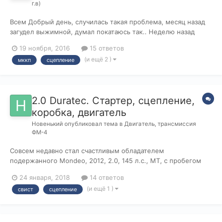
г.в)
Всем Добрый день, случилась такая проблема, месяц назад
загудел выжимной, думал покатаюсь так.. Неделю назад
машина стояла заведённая я вышел на улицу и услышал писк,
19 ноября, 2016
15 ответов
потом заглушил машину, посидел и опять завожу, начал
(и ещё 2 )
мккп
сцепление
включать передачу у меня стало буксовать сцепление, почти
на всех скоростях, пот...
2.0 Duratec. Стартер, сцепление,
коробка, двигатель
Новенький
опубликовал тема в
Двигатель, трансмиссия
ФМ-4
Совсем недавно стал счастливым обладателем
подержанного Mondeo, 2012, 2.0, 145 л.с., МТ, с пробегом
всего 43500 км (судя по всему эксплуатация автомобиля
24 января, 2018
14 ответов
была эпизодической) Перед покупкой при осмотре никаких
(и ещё 1 )
свист
сцепление
серьёзных замечаний обнаружено не было, автомобиль
перед продажей не эксплуатировался и не...