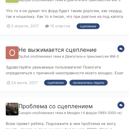
Что то я не думал что форд будет таким дорогим, как сердцу,
так и кошельку. Как то я писал, что при разгоне из под капота
идет треск, как будно стрекочит, были 2 варианта, форсы и
5 апреля, 2017
10 ответов
сцепление
сцепление. Форсунки вроде как проверили и все ок. Начал
замечать, что при долгой езде, авто начало подергиваться,
но...
Не выжимается сцепление
OpJluk
опубликовал тема в
Двигатель и трансмиссия ФМ-3
Здравствуйте уважаемые пользователи! Помогите
определиться с причиной неисправности моего мондео. Ехал
я по трассе на 4 передаче и решил переключиться на 5
24 июля, 2017
сцепление
провалилась педаль
выжал сцепление и заметил что педаль стала как бы мягче и
соответственно не смог включить 5 передачу. (до этого
никаких проблем со сцеплением не...
Проблема со сцеплением
Casspio
опубликовал тема в
Мондео I-II форум (1993-2000 г.в)
Всем привет ребята. Подскажите в чем проблема не могу