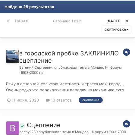
Найдено 28 результатов
НАЗАД
Страница 1 из 2
ДАЛЕЕ
СОРТИРОВКА
в городской пробке ЗАКЛИНИЛО
сцепление
Евгений Сергеевич
опубликовал тема в
Мондео I-II форум
(1993-2000 г.в)
Езжу в основном сельская местность и трасса меж город...
Очень редко что переключения передач на механнике туго
включаются.. Попал в пробку и через пару минут .. Я не могу
11 июня, 2020
13 ответов
сцепление
не выключить передачу.... и не включить. Глушу двигатель,
передачи втыкаются.. а при заведённом не хотят. ( при
заглушенном...
Сцепление
benny1230
опубликовал тема в
Мондео I-II форум (1993-2000