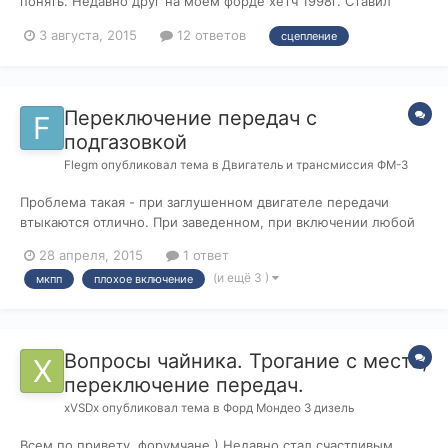
понять. Недавно друг на моем форде хетч 1998г. Ставил
другую коробку. Собрали завели все норм, трогаться - не
3 августа, 2015
12 ответов
сцепление
могу включить передачу. Сцепу выжимаю пытаюсь включить
передачу машина как бы пытается трогаться но ничего не
выходит. Глушу машину, вкл...
Переключение передач с
подгазовкой
Flegm
опубликовал тема в
Двигатель и трансмиссия ФМ-3
Проблема такая - при заглушенном двигателе передачи
втыкаются отлично. При заведенном, при включении любой
передачи либо приходится применять некоторую силу, либо
28 апреля, 2015
1 ответ
немного подгазовать с нажатой педалью сцепления и
(и ещё 3 )
мкпп
плохое включение
передача легко встает на место. В чем причина такого
поведения?
Вопросы чайника. Трогание с места,
переключение передач.
xVSDx
опубликовал тема в
Форд Мондео 3 дизель
Всем по привету, форумчане ) Недавно стал счастливым