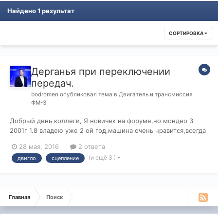
Найдено 1 результат
СОРТИРОВКА
Дерганья при переключении
передач.
bodromen
опубликовал тема в
Двигатель и трансмиссия
ФМ-3
Добрый день коллеги, Я новичек на форуме,но мондео 3
2001г 1.8 владею уже 2 ой год,машина очень нравится,всегда
занимаюсь ей с удовольствием и все проблемы решал
28 мая, 2016
2 ответа
опираясь на этот форму=)Спасибо вам за ваш труд!!! НО
(и ещё 3 )
двигло
сцепление
столкнулся я вот с чем,что и побудило меня на
регистрацию,надеюсь буду активным фо...
Главная
Поиск