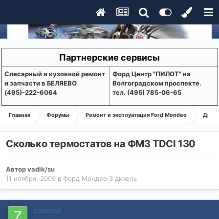
Партнерские сервисы
Слесарный и кузовной ремонт
Форд Центр "ПИЛОТ" на
и запчасти в БЕЛЯЕВО
Волгоградском проспекте.
(495)-222-6064
тел. (495) 785-06-65
Главная
Форумы
Ремонт и эксплуатация Ford Mondeo
Дизе
Сколько термостатов на ФМ3 TDCI 130
Автор
vadik/su
11 ноября, 2009
в
Форд Мондео 3 дизель
zaimist