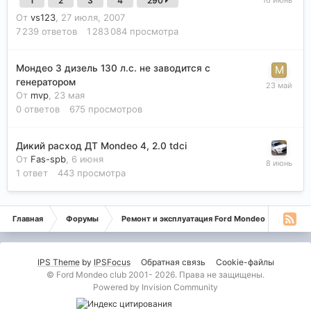
1
2
3
4
290
От
vs123
,
27 июля, 2007
7 239
ответов
1 283 084
просмотра
Мондео 3 дизель 130 л.с. не заводится с
генератором
От
mvp
,
23 мая
0
ответов
675
просмотров
Дикий расход ДТ Mondeo 4, 2.0 tdci
От
Fas-spb
,
6 июня
1
ответ
443
просмотра
Главная
Форумы
Ремонт и эксплуатация Ford Mondeo
Дизе
IPS Theme
by
IPSFocus
Обратная связь
Cookie-файлы
© Ford Mondeo club 2001- 2026. Права не защищены.
Powered by Invision Community