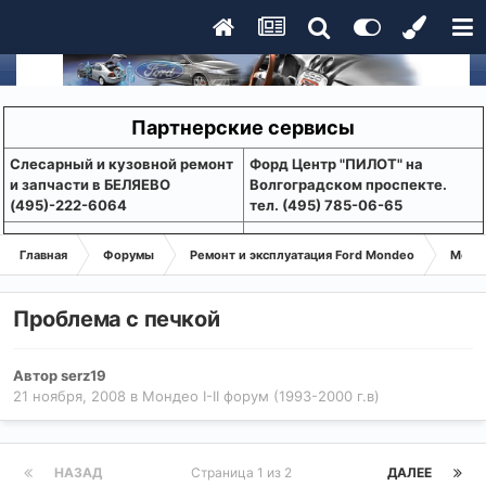
Партнерские сервисы
Слесарный и кузовной ремонт
Форд Центр "ПИЛОТ" на
и запчасти в БЕЛЯЕВО
Волгоградском проспекте.
(495)-222-6064
тел. (495) 785-06-65
Главная
Форумы
Ремонт и эксплуатация Ford Mondeo
Монде
Проблема с печкой
Автор
serz19
21 ноября, 2008
в
Мондео I-II форум (1993-2000 г.в)
НАЗАД
Страница 1 из 2
ДАЛЕЕ