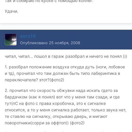
Так и собираю по крохе с помощью коллег.
Удачи.
serz19
Опубликовано
25 ноября, 2008
читал, читал... пошол в гараж разобрал и ничего не понял )))
1. разобрал положение воздуха откуда дуть (ноги, лобовое
и тд), прочитал что там должен быть типо лаберинтика в
переключателе? этот?(фото2)
2. прочитал что скорость обжувки нада искать гдето за
бардачком (как я понял) вот что у меня там сзади, и где
тут(пС на фото с права коробочка, это к сигналке
относится, а то у меня сигналка работает, только звука нет,
те ставлю на сигналку, открываю дверь, и мигают
поворотники(сорри за оффтоп)) (фото2)