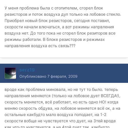
У меня проблема была с отопителем, сгорел блок
резисторов и поток воздуха дул только на лобовое стекло.
Приобрел новый блок резисторов, сегодня поставил,
скорости начали влючаться, а вот режимы напрвления
воздуха нет. До того пока не сгорел блок резиторов все
режимы работали. В блоке резисторов и режимах
направления воздуха есть связь???
serz19
Опубликовано
7 февраля, 2009
вроде как проблема миновала, но не тут то было. теперь
направления меняются (только на лобовое дует ВСЕГДА!),
скорость меняется, всё работает, но есть одно НО! когда
меняю скорость обдува, на лобовое меняется всё ок, а на
остальные какбудто мало воздуха поподает, на 1-2
скорости вобще не чувствуется что дует, на 3тей вроде
как что-то чувствуется, а на 4той дует так, какбудто