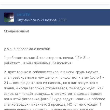
serz19
Опубликовано
21 ноября, 2008
Мондеоводцы!
у меня проблема с печкой!
1. работает только 4-тая скорость печки. 1,2 и 3 не
работают... в чём проблема, безпонятия!
2. дует только в лобовое стекло, а в ноги, грудь недует...
стал разбираться в чём дело, и пришол вот к этим(фото 1 и
2 ) ... незнаю даже как их назвать, но в них вакум как я
понял, и когда заслонка открывается, то воздух идёт , как
закрыта - неидёт воздух.... стал смотреть дальше вышел
вот к этой фиговенке(фото 3) куда ведут шланги на лобовое
стелко(воздух) и какието 2 провода, НО! от него уходит 1
провод кудато в двигатель, а куда именно я так и не