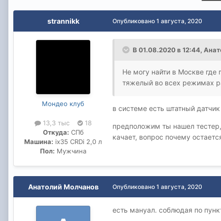
strannikk
Опубликовано
1 августа, 2020
В 01.08.2020 в 12:44,
Анат
Не могу найти в Москве где 
тяжелый во всех режимах ра
Мондео клуб
в системе есть штатный датчик
13,3 тыс
18
предположим ты нашел тестер, о
Откуда:
СПб
качает, вопрос почему остаетс
Машина:
ix35 CRDi 2,0 л
Пол:
Мужчина
Анатолий Молчанов
Опубликовано
1 августа, 2020
есть мануал. соблюдая по пунк