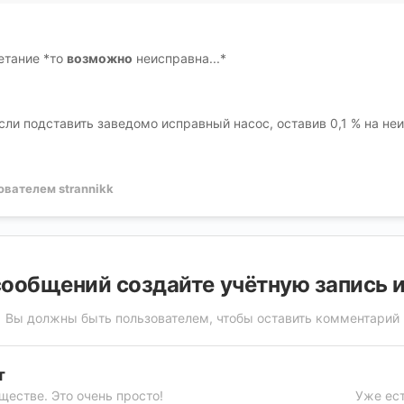
етание *то
возможно
неисправна...*
если подставить заведомо исправный насос, оставив 0,1 % на н
вателем strannikk
ообщений создайте учётную запись 
Вы должны быть пользователем, чтобы оставить комментарий
т
ществе. Это очень просто!
Уже ест