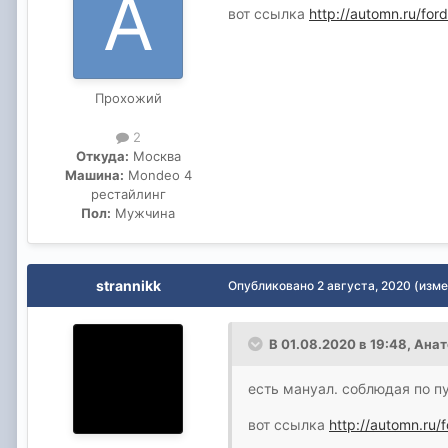
вот ссылка
http://automn.ru/fo
Прохожий
2
Откуда:
Москва
Машина:
Mondeo 4
рестайлинг
Пол:
Мужчина
strannikk
Опубликовано
2 августа, 2020
(изме
В 01.08.2020 в 19:48,
Анат
есть мануал. соблюдая по п
вот ссылка
http://automn.ru