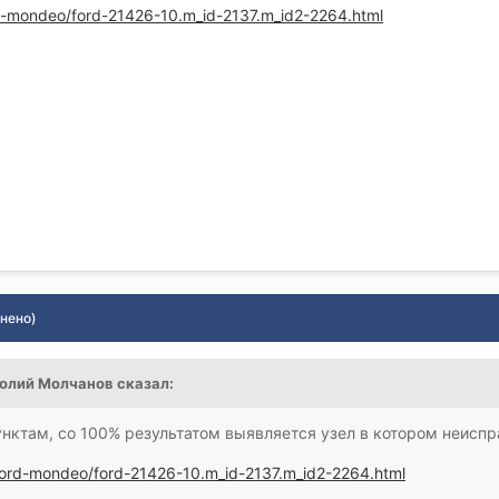
rd-mondeo/ford-21426-10.m_id-2137.m_id2-2264.html
нено)
олий Молчанов
сказал:
унктам, со 100% результатом выявляется узел в котором неиспр
/ford-mondeo/ford-21426-10.m_id-2137.m_id2-2264.html