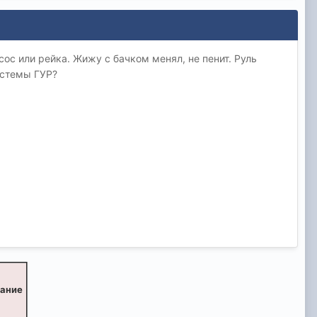
сос или рейка. Жижу с бачком менял, не пенит. Руль
истемы ГУР?
вание