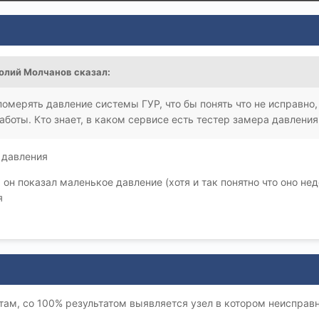
олий Молчанов
сказал:
померять давление системы ГУР, что бы понять что не исправно,
боты. Кто знает, в каком сервисе есть тестер замера давлени
 давления
н показал маленькое давление (хотя и так понятно что оно недо
я
там, со 100% результатом выявляется узел в котором неисправн