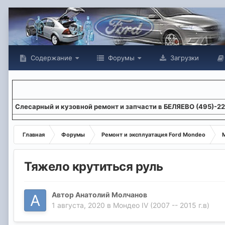
Содержание
Форумы
Загрузки
Слесарный и кузовной ремонт и запчасти в БЕЛЯЕВО (495)-2
Главная
Форумы
Ремонт и эксплуатация Ford Mondeo
М
Тяжело крутиться руль
Автор
Анатолий Молчанов
1 августа, 2020
в
Мондео IV (2007 -- 2015 г.в)