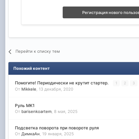
Регистрация нового пользо
Перейти к списку тем
Похожий контент
Помогите! Периодически не крутит стартер.
1
2
3
От
Mikkele
,
13 декабря, 2020
Руль MK1
От
barisenkoartem
,
8 мая, 2025
Подсветка поворота при повороте руля
От
ДимкаАн
,
19 января, 2025