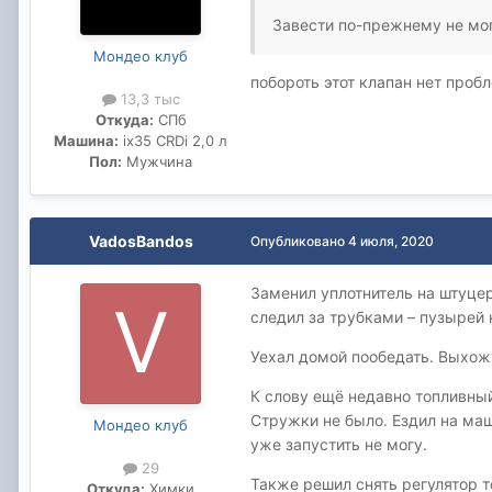
Завести по-прежнему не мог
Мондео клуб
побороть этот клапан нет проб
13,3 тыс
Откуда:
СПб
Машина:
ix35 CRDi 2,0 л
Пол:
Мужчина
VadosBandos
Опубликовано
4 июля, 2020
Заменил уплотнитель на штуцер
следил за трубками – пузырей 
Уехал домой пообедать. Выхожу
К слову ещё недавно топливны
Стружки не было. Ездил на маш
Мондео клуб
уже запустить не могу.
29
Также решил снять регулятор т
Откуда:
Химки