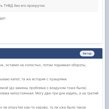
ть ТНВД без его прокруток.
будет
Автор
аж, оставил на холостых, потом поднимал обороты,
рываю капот, та же история с пузырями.
темой (до замены проблема с воздухом тоже была).
блема непостоянная. Могу два-три дня ездить, а на третий
о ли открутил как-то херово, то ли уже было такое