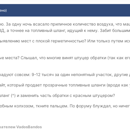
ено)
ю. За одну ночь всасало приличное количество воздуха, что ма
Д, а точнее на топливный шланг, идущий к нему. Забит больши
 выявлению мест с плохой герметичностью? Или только путем 
е места? Слышал, что многие винят штуцер обратки (так как его
радуют совсем: 9-12 тысяч за один непонятный участок, другие 
сайт, который продает прозрачные топливные шланги (вроде как
ланг (^) и заменить часть обратки с красным штуцером?
обным колхозом, ткните пальцем. По форуму блуждал, но ничего
вателем VadosBandos