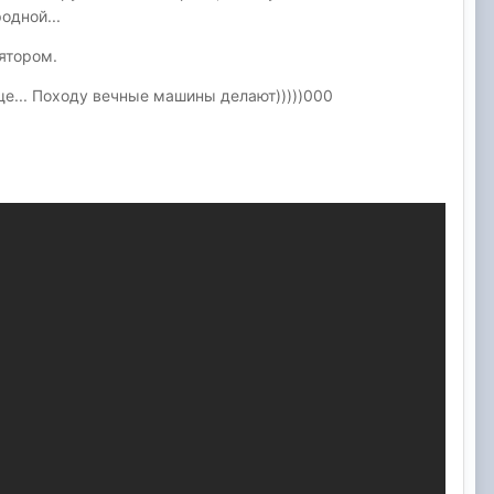
одной...
лятором.
е... Походу вечные машины делают)))))000