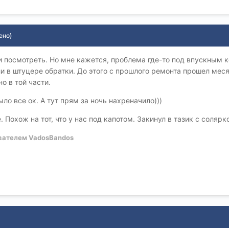
ено)
и посмотреть. Но мне кажется, проблема где-то под впускным ко
ли в штуцере обратки. До этого с прошлого ремонта прошел меся
о в той части.
ыло все ок. А тут прям за ночь нахреначило)))
 Похож на тот, что у нас под капотом. Закинул в тазик с солярк
вателем VadosBandos