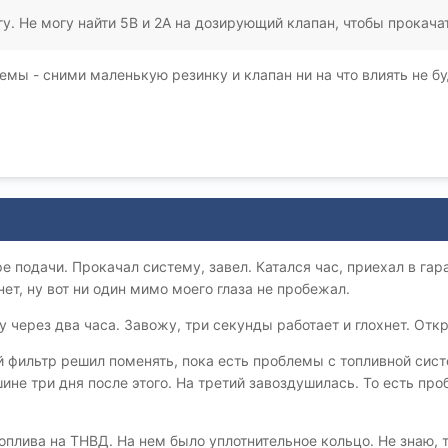
у. Не могу найти 5В и 2А на дозирующий клапан, чтобы прокача
лемы - сними маленькую резинку и клапан ни на что влиять не 
е подачи. Прокачал систему, завел. Катался час, приехал в гар
нет, ну вот ни один мимо моего глаза не пробежал.
 через два часа. Завожу, три секунды работает и глохнет. Отк
й фильтр решил поменять, пока есть проблемы с топливной сис
ине три дня после этого. На третий завоздушилась. То есть про
оплива на ТНВД. На нем было уплотнительное кольцо. Не знаю, т