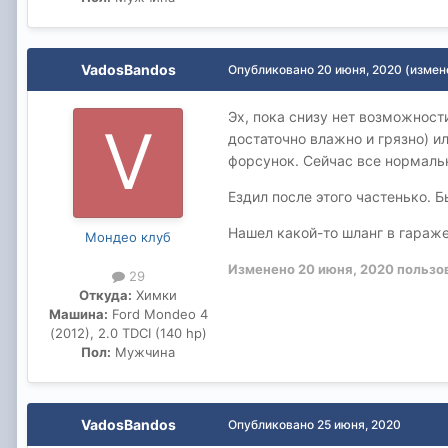
VadosBandos
Опубликовано
20 июня, 2020
(измен
Эх, пока снизу нет возможност
достаточно влажно и грязно) и
форсунок. Сейчас все нормальн
Ездил после этого частенько. Б
Нашел какой-то шланг в гараже.
Мондео клуб
Изменено
20 июня, 2020
пользо
29
Откуда:
Химки
Машина:
Ford Mondeo 4
(2012), 2.0 TDCI (140 hp)
Пол:
Мужчина
VadosBandos
Опубликовано
25 июня, 2020