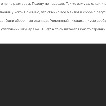
о не по размерам. Походу не подошло. Также зажувало, как и р
отнения у кого? Понимаю, что обычно все меняют в сборе с регу
а. Одни сборочные единицы. Уплотнений никаких, я хуею вообщ
 уплотнении штуцера на ТНВД? А то он шатается как-то странно