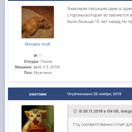
Знакомая ситуация,один в оди
стороны(которая вставляется в
было больше 15 лет назад.Но 
Мондео клуб
11
Откуда:
Псков
Машина:
фм5 2.5 2015г
Пол:
Мужчина
охотник
Опубликовано
26 ноября, 2019
В 26.11.2019 в 04:06,
dokg
Гтц соответственно стоит д