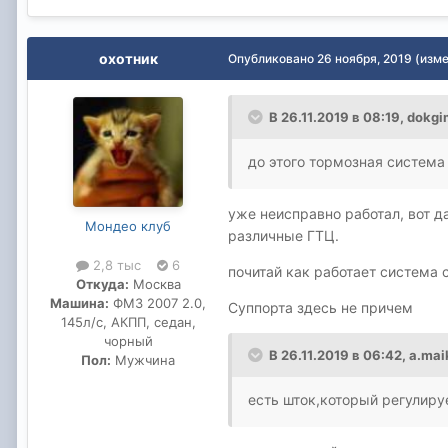
охотник
Опубликовано
26 ноября, 2019
(изм
В 26.11.2019 в 08:19,
dokgi
до этого тормозная система 
уже неисправно работал, вот д
Мондео клуб
различные ГТЦ.
2,8 тыс
6
почитай как работает система с
Откуда:
Москва
Машина:
ФМ3 2007 2.0,
Суппорта здесь не причем
145л/с, АКПП, седан,
чорный
В 26.11.2019 в 06:42,
a.mai
Пол:
Мужчина
есть шток,который регулиру