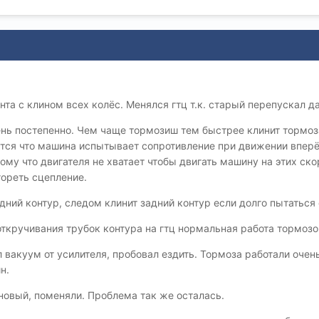
та с клином всех колёс. Менялся гтц т.к. старый перепускал д
ень постепенно. Чем чаще тормозиш тем быстрее клинит тормоза
тся что машина испытывает сопротивление при движении вперёд
ому что двигателя не хватает чтобы двигать машину на этих ск
гореть сцепление.
ний контур, следом клинит задний контур если долго пытаться 
откручивания трубок контура на гтц нормальная работа тормоз
 вакуум от усилителя, пробовал ездить. Тормоза работали очень
ин.
 новый, поменяли. Проблема так же осталась.