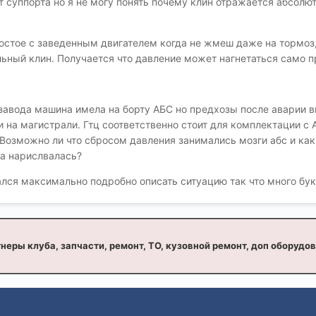
ит суппорта но я не могу понять почему клин отражается абсолю
ростое с заведенным двигателем когда не жмеш даже на тормоз,
ный клин. Получается что давление может нагнетаться само пр
завода машина имела на борту АБС но предхозы после аварии в
и на магистрали. Гтц соответственно стоит для комплектации с
 Возможно ли что сбросом давления занимались мозги абс и как
а нарислвалась?
лся максимально подробно описать ситуацию так что много бук
неры клуба, запчасти, ремонт, ТО, кузовной ремонт, доп оборудо