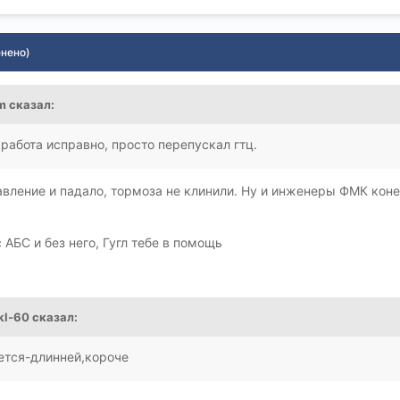
енено)
m
сказал:
работа исправно, просто перепускал гтц.
авление и падало, тормоза не клинили. Ну и инженеры ФМК кон
 АБС и без него, Гугл тебе в помощь
kl-60
сказал:
ется-длинней,короче