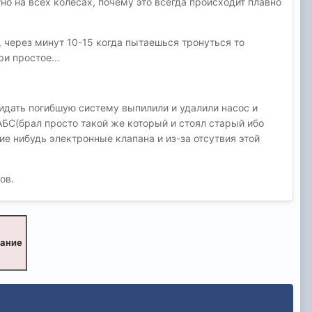
тно на всех колёсах, почему это всегда происходит плавно
 через минут 10-15 когда пытаешься тронуться то
и простое...
идать погибшую систему выпилили и удалили насос и
 АБС(брал просто такой же который и стоял старый ибо
ие нибудь электронные клапана и из-за отсутвия этой
ов.
вание