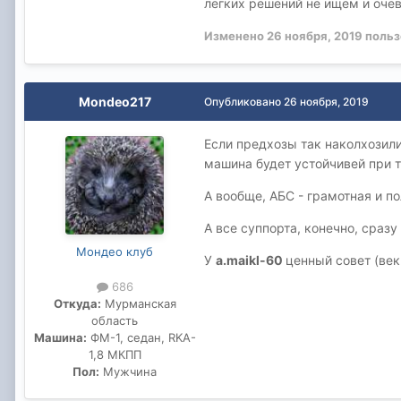
легких решений не ищем и оче
Изменено
26 ноября, 2019
польз
Mondeo217
Опубликовано
26 ноября, 2019
Если предхозы так наколхозили
машина будет устойчивей при 
А вообще, АБС - грамотная и п
А все суппорта, конечно, сразу
Мондео клуб
У
a.maikl-60
ценный совет (век 
686
Откуда:
Мурманская
область
Машина:
ФМ-1, седан, RKA-
1,8 МКПП
Пол:
Мужчина