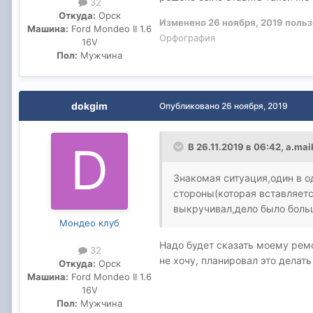
32
Откуда:
Орск
Изменено
26 ноября, 2019
польз
Машина:
Ford Mondeo II 1.6
Орфография
16V
Пол:
Мужчина
dokgim
Опубликовано
26 ноября, 2019
В 26.11.2019 в 06:42,
a.mai
Знакомая ситуация,один в о
стороны(которая вставляетс
выкручивал,дело было больш
Мондео клуб
Надо будет сказать моему ремо
32
не хочу, планировал это делат
Откуда:
Орск
Машина:
Ford Mondeo II 1.6
16V
Пол:
Мужчина