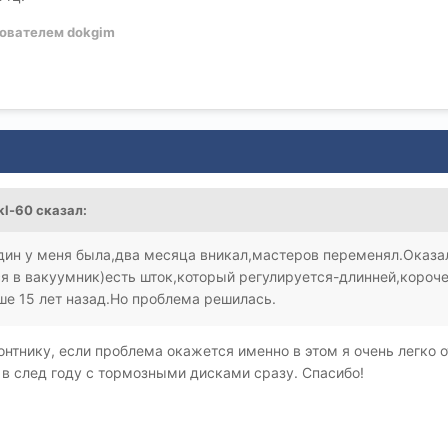
ователем dokgim
kl-60
сказал:
дин у меня была,два месяца вникал,мастеров переменял.Оказал
я в вакуумник)есть шток,который регулируется-длинней,короче.
е 15 лет назад.Но проблема решилась.
нтнику, если проблема окажется именно в этом я очень легко 
ь в след году с тормозными дисками сразу. Спасибо!