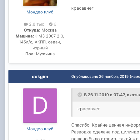
красавчег
Мондео клуб
2,8 тыс
6
Откуда:
Москва
Машина:
ФМ3 2007 2.0,
145л/с, АКПП, седан,
чорный
Пол:
Мужчина
dokgim
Опубликовано
26 ноября, 2019
(изм
В 26.11.2019 в 07:47,
охотн
красавчег
Спасибо. Крайне ценная информ
Мондео клуб
Разводка сделана под цилиндр 
решено было ставить такой же 