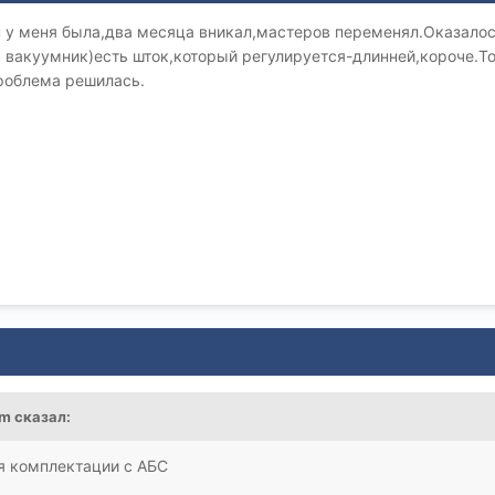
н у меня была,два месяца вникал,мастеров переменял.Оказалос
 вакуумник)есть шток,который регулируется-длинней,короче.То
проблема решилась.
im
сказал:
ля комплектации с АБС