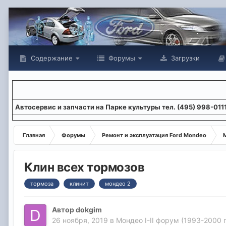
Содержание
Форумы
Загрузки
Aвтосервис и запчасти на Парке культуры тел. (495) 998-011
Главная
Форумы
Ремонт и эксплуатация Ford Mondeo
М
Клин всех тормозов
тормоза
клинит
мондео 2
Автор
dokgim
26 ноября, 2019
в
Мондео I-II форум (1993-2000 г