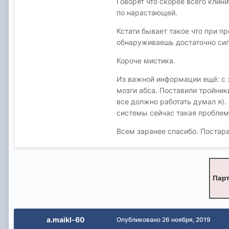
Говорят что скорее всего клин
по нарастающей.
Кстати бывает такое что при п
обнаруживаешь достаточно силь
Короче мистика.
Из важной информации ещё: с 
мозги абса. Поставили тройник
все должно работать думал я).
системы сейчас такая проблем
Всем заранее спасибо. Постара
Парт
a.maikl-60
Опубликовано
26 ноября, 2019