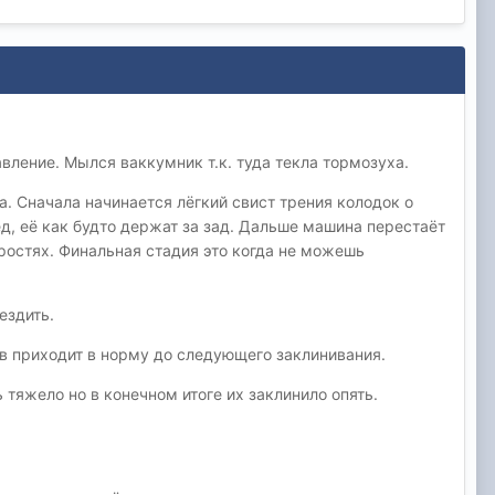
авление. Мылся ваккумник т.к. туда текла тормозуха.
. Сначала начинается лёгкий свист трения колодок о
, её как будто держат за зад. Дальше машина перестаёт
оростях. Финальная стадия это когда не можешь
ездить.
ов приходит в норму до следующего заклинивания.
 тяжело но в конечном итоге их заклинило опять.