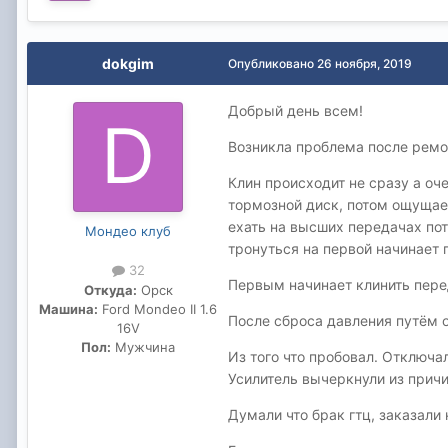
dokgim
Опубликовано
26 ноября, 2019
Добрый день всем!
Возникла проблема после ремон
Клин происходит не сразу а оч
тормозной диск, потом ощущае
ехать на высших передачах пот
Мондео клуб
тронуться на первой начинает 
32
Первым начинает клинить перед
Откуда:
Орск
Машина:
Ford Mondeo II 1.6
После сброса давления путём 
16V
Пол:
Мужчина
Из того что пробовал. Отключал
Усилитель вычеркнули из прич
Думали что брак гтц, заказали