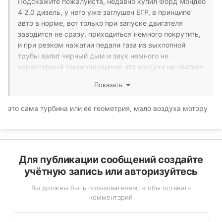
Подскажите пожалуйста, недавно купил Форд Мондео
4 2,0 дизель, у него уже заглушен ЕГР, в принципе
авто в норме, вот только при запуске двигателя
заводится не сразу, приходиться немного покрутить,
и при резком нажатии педали газа из выхлопной
трубы валит черный дым и звук немного не
характерный такое ощущение что воздуха не хватает.
Я грешил что впускной засорился, теперь грешу на
Показать
прошивку при заглушке ЕГР или это форсунка. Кто
сталкивался с такой проблемой?
это сама турбина или ее геометрия, мало воздуха мотору
Для публикации сообщений создайте
учётную запись или авторизуйтесь
Вы должны быть пользователем, чтобы оставить
комментарий