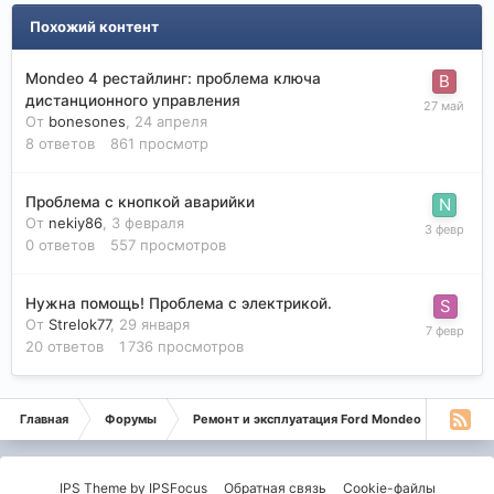
Похожий контент
Mondeo 4 рестайлинг: проблема ключа
дистанционного управления
От
bonesones
,
24 апреля
8
ответов
861
просмотр
Проблема с кнопкой аварийки
От
nekiy86
,
3 февраля
0
ответов
557
просмотров
Нужна помощь! Проблема с электрикой.
От
Strelok77
,
29 января
20
ответов
1 736
просмотров
Главная
Форумы
Ремонт и эксплуатация Ford Mondeo
Дизе
IPS Theme
by
IPSFocus
Обратная связь
Cookie-файлы