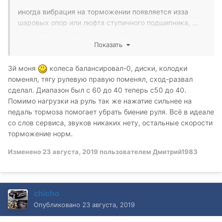
иногда вибрация на торможении появляется изза
шаровых опор или люфта ступичного подшипника, ...
ну как то так было еще и на третьей моньке
Показать
3й моня
колеса балансировал-0, диски, колодки
поменял, тягу рулевую правую поменял, сход-развал
сделал. Диапазон был с 60 до 40 теперь с50 до 40.
Помимо нагрузки на руль так же нажатие сильнее на
педаль тормоза помогает убрать биение руля. Всё в идеале
со слов сервиса, звуков никаких нету, остальные скорости
торможение норм.
Изменено
23 августа, 2019
пользователем Дмитрий1983
chicho
Опубликовано
23 августа, 2019