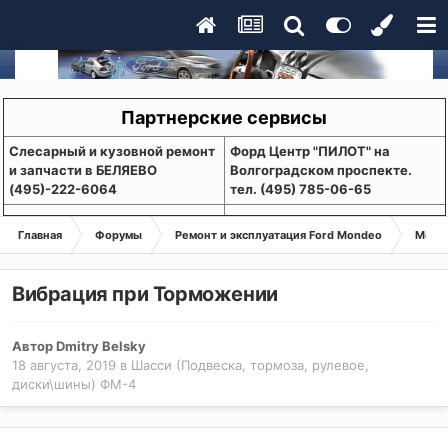
Партнерские сервисы
Слесарный и кузовной ремонт
Форд Центр "ПИЛОТ" на
и запчасти в БЕЛЯЕВО
Волгоградском проспекте.
(495)-222-6064
тел. (495) 785-06-65
Главная
Форумы
Ремонт и эксплуатация Ford Mondeo
Монде
Вибрация при Торможении
Автор
Dmitry Belsky
18 августа, 2019
в
Шасси (Подвеска, тормоза, рулевое,
диски\шины) ФМ-4