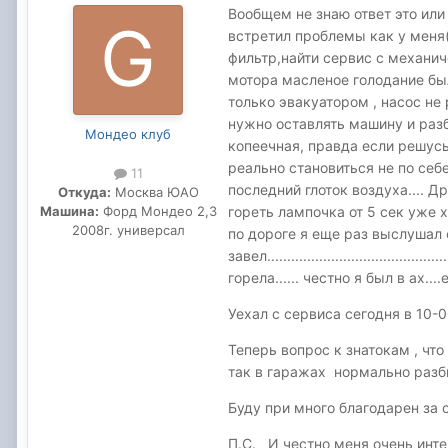
Вообщем не знаю ответ это или 
встретил проблемы как у меня(
фильтр,найти сервис с механич
мотора масленое голодание было
только эвакуатором , насос не 
нужно оставлять машину и разб
Мондео клуб
копеечная, правда если решусь
реально становиться не по себе
11
последний глоток воздуха.... Д
Откуда:
Москва ЮАО
гореть лампочка от 5 сек уже 
Машина:
Форд Мондео 2,3
2008г. универсал
по дороге я еще раз выслушал
завел.................................
горела...... честно я был в ах..
Уехал с сервиса сегодня в 10-0
Теперь вопрос к знатокам , что
так в гаражах нормально раз
Буду при много благодарен за 
П.С. И честно меня очень инте