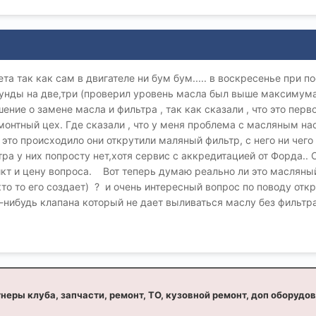
а так как сам в двигателе ни бум бум..... в воскресенье при п
унды на две,три (проверил уровень масла был выше максимума)
ние о замене масла и фильтра , так как сказали , что это перв
монтный цех. Где сказали , что у меня проблема с масляным нас
это происходило они открутили маляный фильтр, с него ни чего 
етра у них попросту нет,хотя сервис с аккредитацией от Форда.. 
кт и цену вопроса. Вот теперь думаю реально ли это масляный 
кто то его создает) ? и очень интересный вопрос по поводу откруч
о-нибудь клапана который не дает выливаться маслу без фильтра
неры клуба, запчасти, ремонт, ТО, кузовной ремонт, доп оборудо