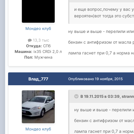
и еще вопрос,почему у вас 
вероятен)вот тогда это субс
Мондео клуб
ну выше и выше - перелили ил
13,3 тыс
бензин с антифризом от масла 
Откуда:
СПб
Машина:
ix35 CRDi 2,0 л
лампа гаснет при 0,7 а норма 
Пол:
Мужчина
Влад_777
Опубликовано
19 ноября, 2015
В 19.11.2015 в 03:39, stran
ну выше и выше - перелили 
бензин с антифризом от мас
Мондео клуб
лампа гаснет при 0,7 а норм