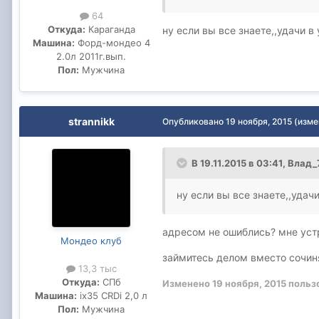
64
Откуда:
Караганда
ну если вы все знаете,,удачи 
Машина:
Форд-мондео 4
2.0л 2011г.вып.
Пол:
Мужчина
strannikk
Опубликовано
19 ноября, 2015
(изме
В 19.11.2015 в 03:41, Влад
ну если вы все знаете,,удач
адресом не ошиблись? мне устр
Мондео клуб
займитесь делом вместо сочиня
13,3 тыс
Откуда:
СПб
Изменено
19 ноября, 2015
пользо
Машина:
ix35 CRDi 2,0 л
Пол:
Мужчина