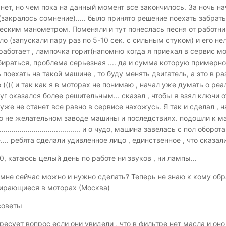
нет, но чем пока на данный момент все закончилось. За ночь нач
закралось сомнение)..... было принято решение поехать забрать
еским манометром. Поменяли и тут понеслась песня от работник
 (запускали пару раз по 5-10 сек. с сильным стуком) и его нел
работает , лампочка горит(напомню когда я приехал в сервис мот
ираться, проблема серьезная .... да и сумма которую примерно 
 поехать на такой машине , то буду менять двигатель, а это в 
 (((( и так как я в моторах не понимаю , начал уже думать о ре
руг оказался более решительным... сказал , чтобы я взял ключи 
хуже не станет все равно в сервисе нахожусь. Я так и сделал ,
 о не желательном заводе машины и последствиях. подошли к м
.................................................... и о чудо, машина завелась 
..е.... ребята сделали удивленное лицо , единственное , что сказа
0, катаюсь целый день по работе ни звуков , ни лампы...
 мне сейчас можно и нужно сделать? Теперь не знаю к кому обра
бирающиеся в моторах (Москва)
советы
ресует вопрос если они увидели , что в фильтре нет масла и он