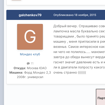
galchenkov79
Опубликовано
18 ноября, 2015
Добрый вечер. Спрашиваю совет
лампочка масла буквально сек
товарищами , было принято реше
машину , меня пригласили в ре
везенье. Самое интересное как 
ни чего не полилось..... маном
Мондео клуб
завтра до обеда вынесут верди
гаснет значит давление есть и 
11
ли в двигатели попросту каког
Откуда:
Москва ЮАО
очень странно (((((((
Машина:
Форд Мондео 2,3
2008г. универсал
Парт