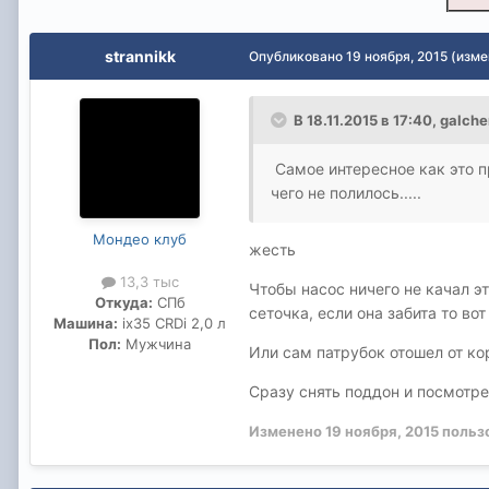
strannikk
Опубликовано
19 ноября, 2015
(изме
В 18.11.2015 в 17:40, galc
Самое интересное как это пр
чего не полилось.....
Мондео клуб
жесть
13,3 тыс
Чтобы насос ничего не качал эт
Откуда:
СПб
сеточка, если она забита то вот 
Машина:
ix35 CRDi 2,0 л
Пол:
Мужчина
Или сам патрубок отошел от ко
Сразу снять поддон и посмотре
Изменено
19 ноября, 2015
пользо