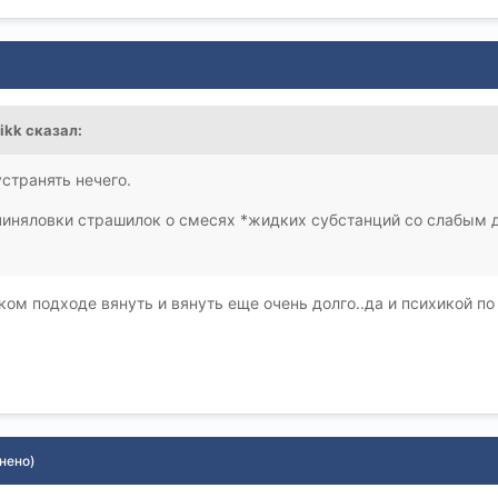
nikk сказал:
странять нечего.
иняловки страшилок о смесях *жидких субстанций со слабым д
ом подходе вянуть и вянуть еще очень долго..да и психикой по 
нено)