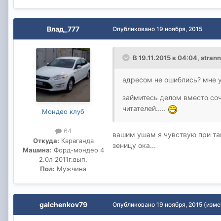
Влад_777
Опубликовано
19 ноября, 2015
В 19.11.2015 в 04:04, stran
адресом не ошиблись? мне у
займитесь делом вместо соч
читателей.....
Мондео клуб
64
вашим ушам я чувствую при так
Откуда:
Караганда
зеницу ока...
Машина:
Форд-мондео 4
2.0л 2011г.вып.
Пол:
Мужчина
galchenkov79
Опубликовано
19 ноября, 2015
(изме