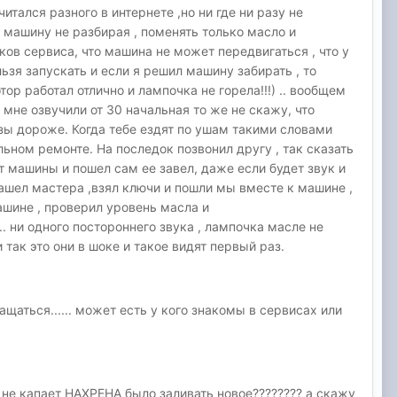
итался разного в интернете ,но ни где ни разу не
 машину не разбирая , поменять только масло и
ов сервиса, что машина не может передвигаться , что у
ьзя запускать и если я решил машину забирать , то
ор работал отлично и лампочка не горела!!!) .. вообщем
мне озвучили от 30 начальная то же не скажу, что
разы дороже. Когда тебе ездят по ушам такими словами
альном ремонте. На последок позвонил другу , так сказать
от машины и пошел сам ее завел, даже если будет звук и
 нашел мастера ,взял ключи и пошли мы вместе к машине ,
ашине , проверил уровень масла и
с пол оборота.. ни одного постороннего звука , лампочка масле не
ли так это они в шоке и такое видят первый раз.
щаться...... может есть у кого знакомы в сервисах или
о не капает НАХРЕНА было заливать новое???????? а скажу