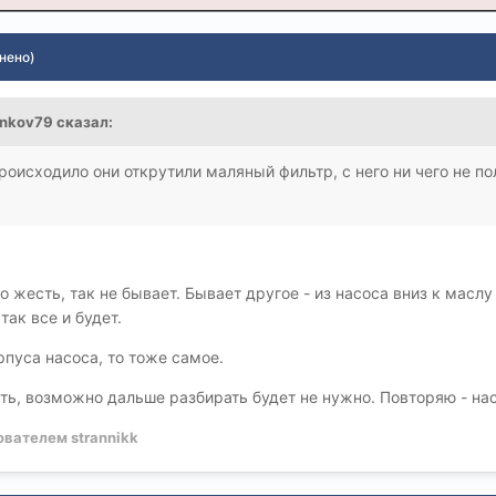
нено)
henkov79 сказал:
оисходило они открутили маляный фильтр, с него ни чего не пол
о жесть, так не бывает. Бывает другое - из насоса вниз к масл
так все и будет.
рпуса насоса, то тоже самое.
ть, возможно дальше разбирать будет не нужно. Повторяю - на
вателем strannikk