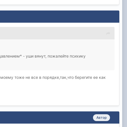
авлением* - уши вянут, пожалейте психику
моему тоже не все в порядке,так,что берегите ее как
Автор