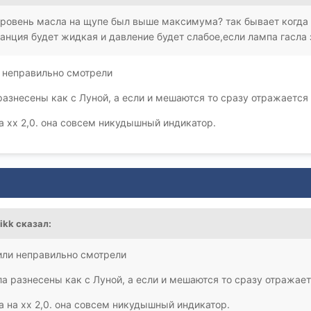
уровень масла на щупе был выше максимума? так бывает когда 
танция будет жидкая и давление будет слабое,если лампа гасла
и неправильно смотрели
разнесены как с Луной, а если и мешаются то сразу отражается
на хх 2,0. она совсем никудышный индикатор.
nikk сказал:
или неправильно смотрели
ла разнесены как с Луной, а если и мешаются то сразу отражае
а на хх 2,0. она совсем никудышный индикатор.