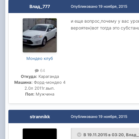
Влад_777
Опубликовано
19 ноября, 2015
и еще вопрос,почему у вас уро
вероятен)вот тогда это субста
Мондео клуб
64
Откуда:
Караганда
Машина:
Форд-мондео 4
2.0л 2011г.вып.
Пол:
Мужчина
strannikk
Опубликовано
19 ноября, 2015
В 19.11.2015 в 03:20, Влад