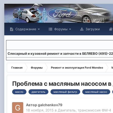
Содержание
Форумы
Загрузки
Слесарный и кузовной ремонт и запчасти в БЕЛЯЕВО (495)-2
Главная
Форумы
Ремонт и эксплуатация Ford Mondeo
М
Проблема с масляным насосом в 
масло
двигатель
масляный фильтр
масляный насос
Автор
galchenkov79
18 ноября, 2015
в
Двигатель, трансмиссия ФМ-4