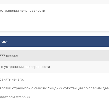
в устранении неисправности
нено)
_777 сказал:
и в устранении неисправности
анять нечего.
ловки страшилок о смесях *жидких субстанций со слабым давле
вателем strannikk