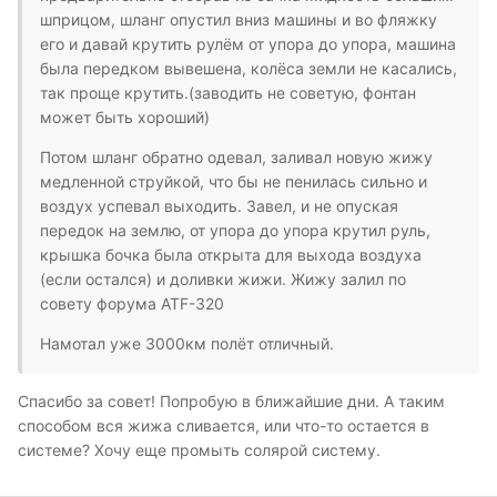
шприцом, шланг опустил вниз машины и во фляжку
его и давай крутить рулём от упора до упора, машина
была передком вывешена, колёса земли не касались,
так проще крутить.(заводить не советую, фонтан
может быть хороший)
Потом шланг обратно одевал, заливал новую жижу
медленной струйкой, что бы не пенилась сильно и
воздух успевал выходить. Завел, и не опуская
передок на землю, от упора до упора крутил руль,
крышка бочка была открыта для выхода воздуха
(если остался) и доливки жижи. Жижу залил по
совету форума ATF-320
Намотал уже 3000км полёт отличный.
Спасибо за совет! Попробую в ближайшие дни. А таким
способом вся жижа сливается, или что-то остается в
системе? Хочу еще промыть солярой систему.