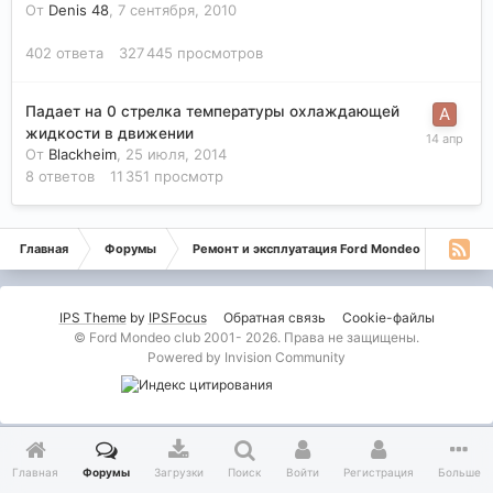
От
Denis 48
,
7 сентября, 2010
402
ответа
327 445
просмотров
Падает на 0 стрелка температуры охлаждающей
жидкости в движении
От
Blackheim
,
25 июля, 2014
8
ответов
11 351
просмотр
Главная
Форумы
Ремонт и эксплуатация Ford Mondeo
Стран
IPS Theme
by
IPSFocus
Обратная связь
Cookie-файлы
© Ford Mondeo club 2001- 2026. Права не защищены.
Powered by Invision Community
Главная
Форумы
Загрузки
Поиск
Войти
Регистрация
Больше