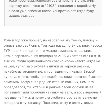
тоже проблема.Попросил брата прислать с украины
парочку сальников от "2108"- подходит с коробки.Ну
а если уже побежит насос конкретно,вот тогда буду
менять сальник.
Хоть и год уже прошёл, но набрёл на эту темку, потому и
отписываю свой опыт. Три года назад потёк сальник насоса
ГУР, прочитал где-то, что можно заменить на сальник
штока переключения передач от 2108 и хватает его на 8-10
тыс.км, тогда оригинального красно-коричневого нигде не
нашёл, купил за 5 рублей 2 штуки из чёрной резины,
пахабно изготовленные, с торчащими отливами. Второй
купил для того, чтобы при возобновлении протечек быстро
заменить. Когда снял родной старый сальник, немного
обрадовался, т.к. старый в районе своей юбочки из-за
попавшей пыли проточил канавку на валу, а восьмёрочный
повыше на 1 мм, и потому его юбочка соответственно не
попадала в ту канавку. Поставил, езжу и слежу, когда