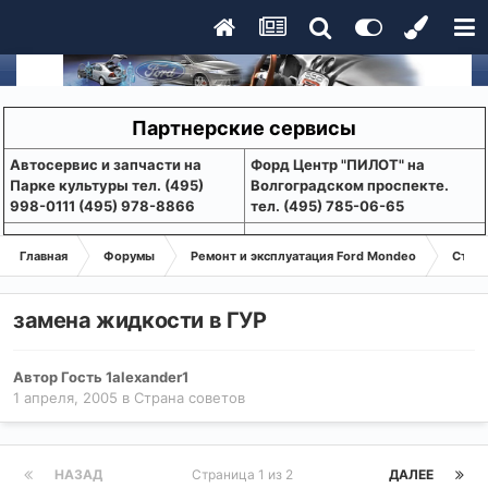
Партнерские сервисы
Aвтосервис и запчасти на
Форд Центр "ПИЛОТ" на
Парке культуры тел. (495)
Волгоградском проспекте.
998-0111 (495) 978-8866
тел. (495) 785-06-65
Главная
Форумы
Ремонт и эксплуатация Ford Mondeo
Стран
замена жидкости в ГУР
Автор Гость 1alexander1
1 апреля, 2005
в
Страна советов
НАЗАД
Страница 1 из 2
ДАЛЕЕ