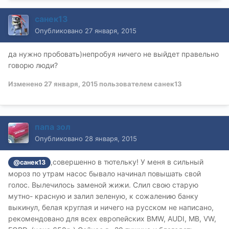
санек13
Опубликовано
27 января, 2015
да нужно пробовать)непробуя ничего не выйдет правельно
говорю люди?
Изменено
27 января, 2015
пользователем санек13
папа зол
Опубликовано
28 января, 2015
,совершенно в тютельку! У меня в сильный
@санек13
мороз по утрам насос бывало начинал повышать свой
голос. Вылечилось заменой жижи. Слил свою старую
мутно- красную и залил зеленую, к сожалению банку
выкинул, белая круглая и ничего на русском не написано,
рекомендовано для всех европейских BMW, AUDI, MB, VW,