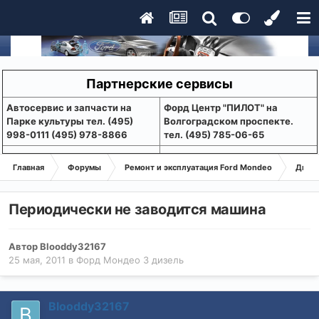
Партнерские сервисы
Aвтосервис и запчасти на
Форд Центр "ПИЛОТ" на
Парке культуры тел. (495)
Волгоградском проспекте.
998-0111 (495) 978-8866
тел. (495) 785-06-65
Главная
Форумы
Ремонт и эксплуатация Ford Mondeo
Дизе
Периодически не заводится машина
Автор
Blooddy32167
25 мая, 2011
в
Форд Мондео 3 дизель
Blooddy32167