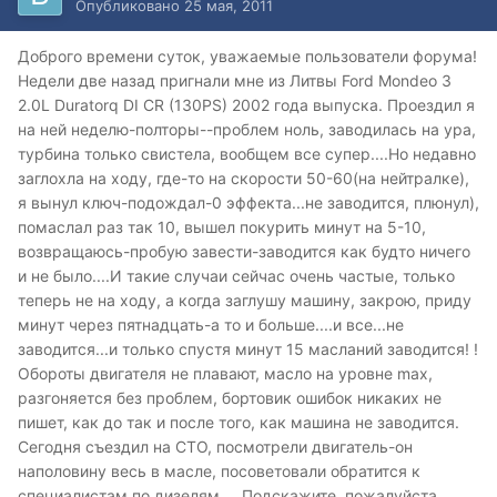
Опубликовано
25 мая, 2011
Доброго времени суток, уважаемые пользователи форума!
Недели две назад пригнали мне из Литвы Ford Mondeo 3
2.0L Duratorq DI CR (130PS) 2002 года выпуска. Проездил я
на ней неделю-полторы--проблем ноль, заводилась на ура,
турбина только свистела, вообщем все супер....Но недавно
заглохла на ходу, где-то на скорости 50-60(на нейтралке),
я вынул ключ-подождал-0 эффекта...не заводится, плюнул),
помаслал раз так 10, вышел покурить минут на 5-10,
возвращаюсь-пробую завести-заводится как будто ничего
и не было....И такие случаи сейчас очень частые, только
теперь не на ходу, а когда заглушу машину, закрою, приду
минут через пятнадцать-а то и больше....и все...не
заводится...и только спустя минут 15 масланий заводится! !
Обороты двигателя не плавают, масло на уровне max,
разгоняется без проблем, бортовик ошибок никаких не
пишет, как до так и после того, как машина не заводится.
Сегодня съездил на СТО, посмотрели двигатель-он
наполовину весь в масле, посоветовали обратится к
специалистам по дизелям.....Подскажите, пожалуйста,