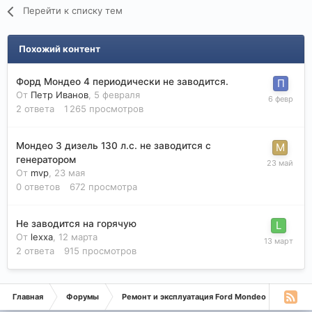
Перейти к списку тем
Похожий контент
Форд Мондео 4 периодически не заводится.
От
Петр Иванов
,
5 февраля
2
ответа
1 265
просмотров
Мондео 3 дизель 130 л.с. не заводится с
генератором
От
mvp
,
23 мая
0
ответов
672
просмотра
Не заводится на горячую
От
lexxa
,
12 марта
2
ответа
915
просмотров
Главная
Форумы
Ремонт и эксплуатация Ford Mondeo
Дизе