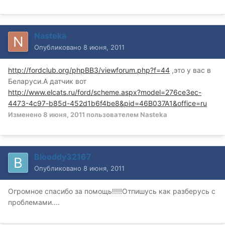
Nasteka
Опубликовано
8 июня, 2011
http://fordclub.org/phpBB3/viewforum.php?f=44
,это у вас в
Беларуси.А датчик вот
http://www.elcats.ru/ford/scheme.aspx?model=276ce3ec-
4473-4c97-b85d-452d1b6f4be8&pid=46B037A1&office=ru
Изменено
8 июня, 2011
пользователем Nasteka
Blooddy32167
Опубликовано
8 июня, 2011
Огромное спасибо за помощь!!!!!Отпишусь как разберусь с
проблемами....