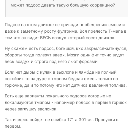
может подсос давать такую большую коррекцию?
Подсос на этом движке не приводит к обеднению смеси и
даже к заметному росту фултрима. Вся прелесть Т-мапа в
том что он видит ВЕСЬ воздух который сосет движок.
Ну скажем есть подсос, большой, кхх закрылся-заткнулся,
обороты тогда полезут вверх. Мозги один фиг точно видят
весь воздух и строго под него льют форсами.
Если нет дыры с кулак в выхлопе и лямбда не полный
покойник то на дуре с тмапом бедная смесь только по
горючке, да и то потому что нет датчика давления топлива.
Есть еще варианты локального подсоса которые не
локализуются тмапом - например подсос в первый горшок
через заглушку заслонок.
Так и здесь пойдет не ошибка 171 а 301-ая. Пропуски в
первом.