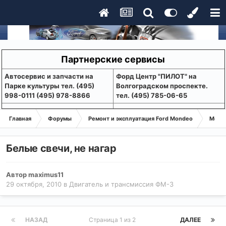
Партнерские сервисы
Aвтосервис и запчасти на
Форд Центр "ПИЛОТ" на
Парке культуры тел. (495)
Волгоградском проспекте.
998-0111 (495) 978-8866
тел. (495) 785-06-65
Главная
Форумы
Ремонт и эксплуатация Ford Mondeo
Монде
Белые свечи, не нагар
Автор
maximus11
29 октября, 2010
в
Двигатель и трансмиссия ФМ-3
НАЗАД
Страница 1 из 2
ДАЛЕЕ