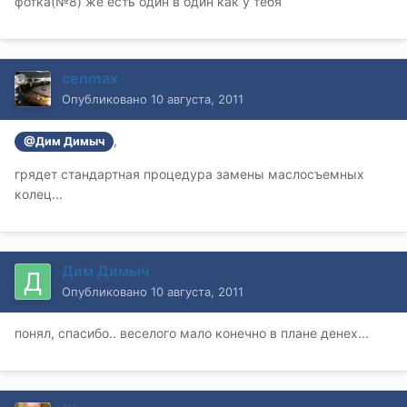
фотка(№8) же есть один в один как у тебя
cenmax
Опубликовано
10 августа, 2011
,
@Дим Димыч
грядет стандартная процедура замены маслосъемных
колец...
Дим Димыч
Опубликовано
10 августа, 2011
понял, спасибо.. веселого мало конечно в плане денех...