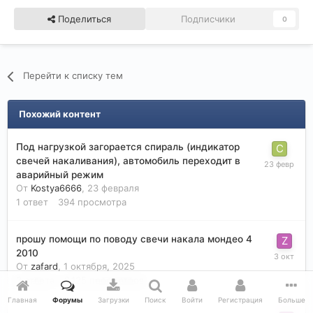
Поделиться
Подписчики
0
Перейти к списку тем
Похожий контент
Под нагрузкой загорается спираль (индикатор
свечей накаливания), автомобиль переходит в
аварийный режим
От
Kostya6666
,
23 февраля
1
ответ
394
просмотра
прошу помощи по поводу свечи накала мондео 4
2010
От
zafard
,
1 октября, 2025
3
ответа
2 125
просмотров
Главная
Форумы
Загрузки
Поиск
Войти
Регистрация
Больше