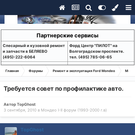
Партнерские сервисы
Слесарный и кузовной ремонт
Форд Центр "ПИЛОТ" на
и запчасти в БЕЛЯЕВО
Волгоградском проспекте.
(495)-222-6064
тел. (495) 785-06-65
Главная
Форумы
Ремонт и эксплуатация Ford Mondeo
Монде
Требуется совет по профилактике авто.
Автор
TopGhost
3 сентября, 2010
в
Мондео I-II форум (1993-2000 г.в)
TopGhost