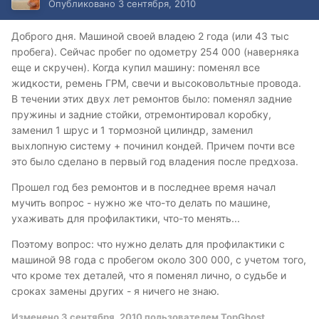
Опубликовано
3 сентября, 2010
Доброго дня. Машиной своей владею 2 года (или 43 тыс
пробега). Сейчас пробег по одометру 254 000 (наверняка
еще и скручен). Когда купил машину: поменял все
жидкости, ремень ГРМ, свечи и высоковольтные провода.
В течении этих двух лет ремонтов было: поменял задние
пружины и задние стойки, отремонтировал коробку,
заменил 1 шрус и 1 тормозной цилиндр, заменил
выхлопную систему + починил кондей. Причем почти все
это было сделано в первый год владения после предхоза.
Прошел год без ремонтов и в последнее время начал
мучить вопрос - нужно же что-то делать по машине,
ухаживать для профилактики, что-то менять...
Поэтому вопрос: что нужно делать для профилактики с
машиной 98 года с пробегом около 300 000, с учетом того,
что кроме тех деталей, что я поменял лично, о судьбе и
сроках замены других - я ничего не знаю.
Изменено
3 сентября, 2010
пользователем TopGhost