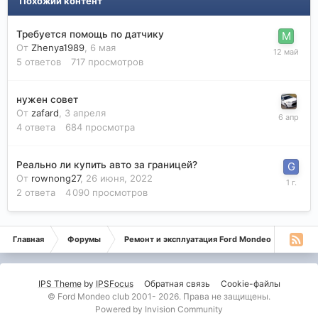
Похожий контент
Требуется помощь по датчику
От
Zhenya1989
,
6 мая
5
ответов
717
просмотров
нужен совет
От
zafard
,
3 апреля
4
ответа
684
просмотра
Реально ли купить авто за границей?
От
rownong27
,
26 июня, 2022
2
ответа
4 090
просмотров
Главная
Форумы
Ремонт и эксплуатация Ford Mondeo
Монде
IPS Theme
by
IPSFocus
Обратная связь
Cookie-файлы
© Ford Mondeo club 2001- 2026. Права не защищены.
Powered by Invision Community