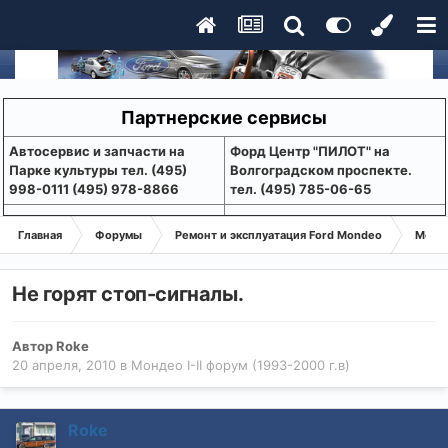
Партнерские сервисы
Aвтосервис и запчасти на
Форд Центр "ПИЛОТ" на
Парке культуры тел. (495)
Волгоградском проспекте.
998-0111 (495) 978-8866
тел. (495) 785-06-65
Главная
Форумы
Ремонт и эксплуатация Ford Mondeo
Монде
Не горят стоп-сигналы.
Автор
Roke
20 апреля, 2010
в
Мондео I-II форум (1993-2000 г.в)
Roke