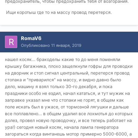
предохранитель, чтобы предохранить тебя от возгорания.
Ищи коротыш где то на массу провод перетерся.
RomaV6
Опубликовано
11 января, 2019
нашел косяк... бракоделы какие то до меня поменяли
крышку багажника, плохо защелкнули гофры для проводки
на дворник и стоп сигнал центральный, перетерся провод
стопака и "приварился" на массу, и видно давно было
дело, машину я взял только 30-го декабря, и пока
праздники особо не ездил, начал кататься, и тут мужик на
заправке указал мне что стопаки не горят, в общем как
поле искать был в ужасе, от тормозной лягушки и дальше
все поплавлено... в общем удалил все лохмотья до которых
долез, провел новую проводочку, и все теперь работает на
ура!) сегодня новый косяк, начала лампа генератора
загораться когда винтанешь мотор примерно 5000-6000, а