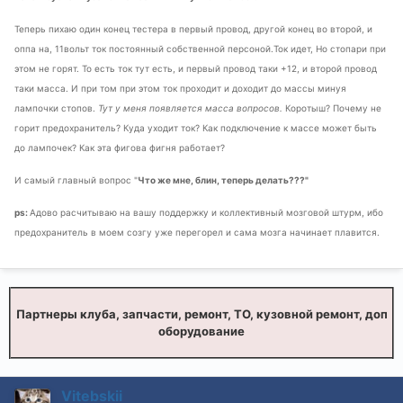
Теперь пихаю один конец тестера в первый провод, другой конец во второй, и
оппа на, 11вольт ток постоянный собственной персоной.Ток идет, Но стопари при
этом не горят. То есть ток тут есть, и первый провод таки +12, и второй провод
таки масса. И при том при этом ток проходит и доходит до массы минуя
лампочки стопов.
Тут у меня появляется масса вопросов.
Коротыш? Почему не
горит предохранитель? Куда уходит ток? Как подключение к массе может быть
до лампочек? Как эта фигова фигня работает?
И самый главный вопрос "
Что же мне, блин, теперь делать???"
ps:
Адово расчитываю на вашу поддержку и коллективный мозговой штурм, ибо
предохранитель в моем созгу уже перегорел и сама мозга начинает плавится.
Партнеры клуба, запчасти, ремонт, ТО, кузовной ремонт, доп
оборудование
Vitebskii