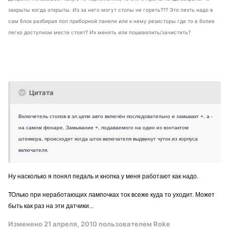
закрыты когда открыты. Из за него могут стопы не гореть??? Это лезть надо в
сам блок разбирая пол приборной панели или к нему резисторы где то в более
легко доступном месте стоят? Их менять или пошевелить/зачистить?
Цитата
Включетель стопов в эл.цепи авто включён последовательно и замыкакт +, а -
на самом фонаре. Замыкание +, подаваемого на один из контактом
штеккера, происходит когда шток включателя выдвинут чуток из корпуса
включателя.
Ну насколько я понял педаль и кнопка у меня работают как надо.
ТОлько при неработающих лампочках ток всеже куда то уходит. Может
быть как раз на эти датчики...
Изменено
21 апреля, 2010
пользователем Roke