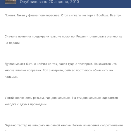
Опубликовано
20 апреля, 2010
Привет. Такая у фишка поинтереснее. Стоп сигналы не горят. Вообще. Все три.
Сначала поменял предохранитель, не помогло. Решил что виновата эта кнопка
на педали.
Думал может быть с нейчто не так, залез туда с тестером. Но кажется что
кнопка вполне исправна. Вот смотрите, сейчас постраюсь обьяснить на
пальцых.
У этой кнопке есть разьем, где два штырька. На эти два штырька одевается
колодка с двумя проводами.
Одеваю тестер на штырьки на самой кнопке. Режим измерения сопротивления.