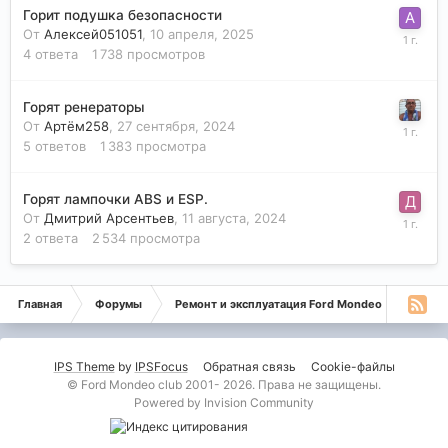
Горит подушка безопасности
От
Алексей051051
,
10 апреля, 2025
4
ответа
1 738
просмотров
Горят ренераторы
От
Артём258
,
27 сентября, 2024
5
ответов
1 383
просмотра
Горят лампочки ABS и ESP.
От
Дмитрий Арсентьев
,
11 августа, 2024
2
ответа
2 534
просмотра
Главная
Форумы
Ремонт и эксплуатация Ford Mondeo
Монде
IPS Theme
by
IPSFocus
Обратная связь
Cookie-файлы
© Ford Mondeo club 2001- 2026. Права не защищены.
Powered by Invision Community