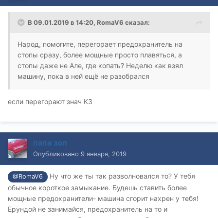
В 09.01.2019 в 14:20,
RomaV6
сказал:
Народ, помогите, перегорает предохранитель на
стопы сразу, более мощные просто плавяться, а
стопы даже не Але, где копать? Неделю как взял
машину, пока в ней ещё не разобрался
если перегорают знач КЗ
папа зол
Опубликовано
9 января, 2019
Ну что же ты так разволновался то? У тебя
@RomaV6
обычное короткое замыкание. Будешь ставить более
мощные предохранители- машина сгорит нахрен у тебя!
Ерундой не занимайся, предохранитель на то и