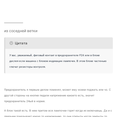
____________
из соседней ветки
Цитата
У вас, уважаемый, фиговый контакт в предохранителе F24 или в блоке
дислея если машина с блоком индикации лампочек. В этом блоке частенько
глючат резисторы контроля.
Предохранитель я первым делом поменял, может ему ножки поджать или чо. С
другой стороны на кнопке педали напряжение какоето есть, значит
предохранитель 24ый в норме.
А блок такой есть. В нем притом все лампочки горят когда их включаешь. Да и с
дверьми показывает какую то наркоманию, то они открыты когда закрыты то