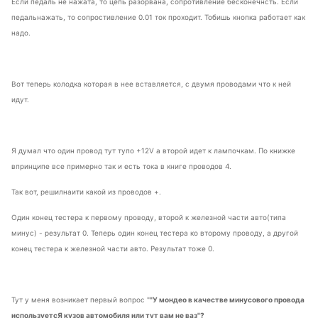
Если педаль не нажата, то цепь разорвана, сопротивление бесконечнсть. Если
педальнажать, то сопростивление 0.01 ток проходит. Тобишь кнопка работает как
надо.
Вот теперь колодка которая в нее вставляется, с двумя проводами что к ней
идут.
Я думал что один провод тут тупо +12V а второй идет к лампочкам. По книжке
впринципе все примерно так и есть тока в книге проводов 4.
Так вот, решилнаити какой из проводов +.
Один конец тестера к первому проводу, второй к железной части авто(типа
минус) - результат 0. Теперь один конец тестера ко второму проводу, а другой
конец тестера к железной части авто. Результат тоже 0.
Тут у меня возникает первый вопрос "
"У мондео в качестве минусового провода
используетсЯ кузов автомобиля или тут вам не ваз"?