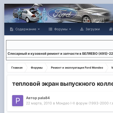
Содержание
Форумы
Загрузки
Слесарный и кузовной ремонт и запчасти в БЕЛЯЕВО (495)-2
Главная
Форумы
Ремонт и эксплуатация Ford Mondeo
М
тепловой экран выпускного колл
Автор
pala84
22 марта, 2010
в
Мондео I-II форум (1993-2000 г.