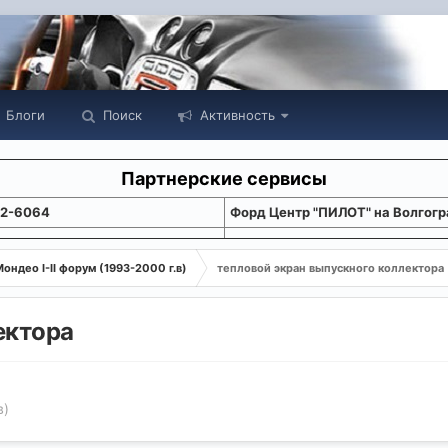
Блоги
Поиск
Активность
Партнерские сервисы
22-6064
Форд Центр "ПИЛОТ" на Волгогр
ондео I-II форум (1993-2000 г.в)
тепловой экран выпускного коллектора
ектора
в)