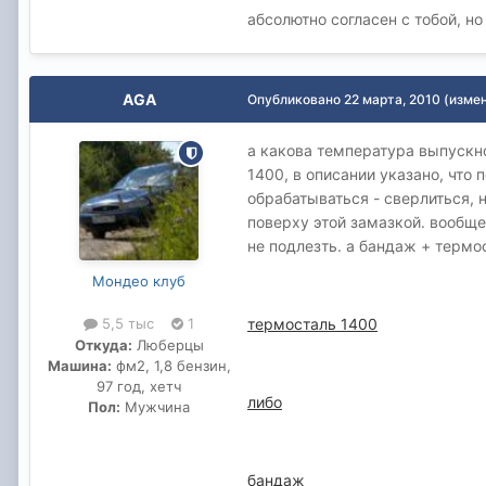
абсолютно согласен с тобой, н
AGA
Опубликовано
22 марта, 2010
(изме
а какова температура выпускно
1400, в описании указано, что
обрабатываться - сверлиться, 
поверху этой замазкой. вообщ
не подлезть. а бандаж + термо
Мондео клуб
термосталь 1400
5,5 тыс
1
Откуда:
Люберцы
Машина:
фм2, 1,8 бензин,
97 год, хетч
либо
Пол:
Мужчина
бандаж