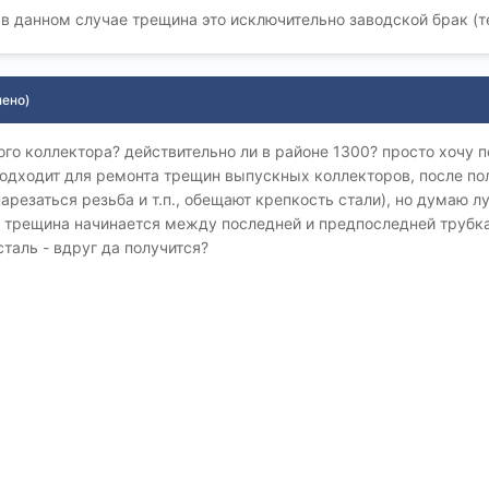
о в данном случае трещина это исключительно заводской брак (те
нено)
го коллектора? действительно ли в районе 1300? просто хочу 
 подходит для ремонта трещин выпускных коллекторов, после п
нарезаться резьба и т.п., обещают крепкость стали), но думаю 
е трещина начинается между последней и предпоследней трубка
сталь - вдруг да получится?