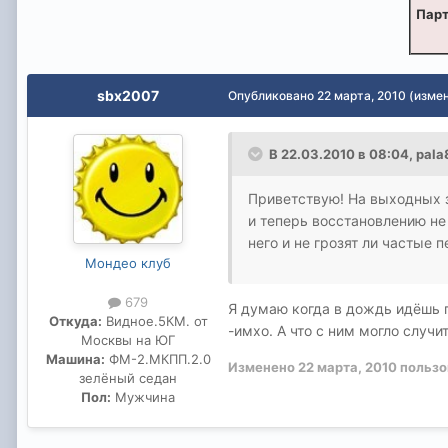
Парт
sbx2007
Опубликовано
22 марта, 2010
(изме
В 22.03.2010 в 08:04, pala
Приветствую! На выходных з
и теперь восстановлению не 
него и не грозят ли частые 
Мондео клуб
679
Я думаю когда в дождь идёшь 
Откуда:
Видное.5КМ. от
-имхо. А что с ним могло случ
Москвы на ЮГ
Машина:
ФМ-2.МКПП.2.0
Изменено
22 марта, 2010
пользо
зелёный седан
Пол:
Мужчина