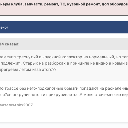
неры клуба, запчасти, ремонт, ТО, кузовной ремонт, доп оборудо
нено)
84 сказал:
аменил треснутый выпускной коллектор на нормальный, но теп
подлежит.. Старых на разборках в принципе не видно а новый з
перегревы летом изза этого??
по трассе без него-подкапотные брызги попадают на раскалён
ится?он откручивается и прикручивается.У меня стоит-многие ви
вателем sbx2007