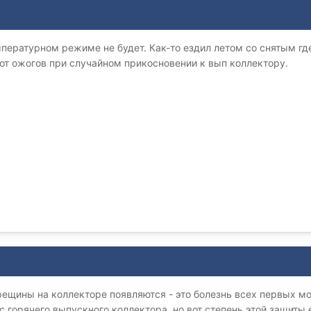
пературном режиме не будет. Как-то ездил летом со снятым где
от ожогов при случайном прикосновении к вып коллектору.
трещины на коллекторе появляются - это болезнь всех первых мо
с горячего выпускного коллектора, но вот степень этой защиты 