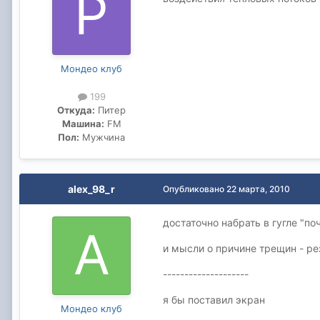
Мондео клуб
199
Откуда:
Питер
Машина:
FM
Пол:
Мужчина
alex_98_r
Опубликовано
22 марта, 2010
достаточно набрать в гугле "п
и мысли о причине трещин - ре
--------------------
я бы поставил экран
Мондео клуб