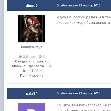
dimm5
Опубликовано
22 марта, 2010
Я думаю, особой разницы в тем
скорее как мера безопасности 
Мондео клуб
2,8 тыс
2
Откуда:
г. Владимир
Машина:
Opel Astra J ST
11г. 1.4T AFL+
Пол:
Мужчина
pala84
Опубликовано
22 марта, 2010
брызгов там кот наплакал)) а 
воздействия тепловых потоков 