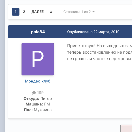
1
2
ДАЛЕЕ
Страница 1 из 2
pala84
Опубликовано
22 марта, 2010
Приветствую! На выходных зам
теперь восстановлению не подл
не грозят ли частые перегревы 
Мондео клуб
199
Откуда:
Питер
Машина:
FM
Пол:
Мужчина