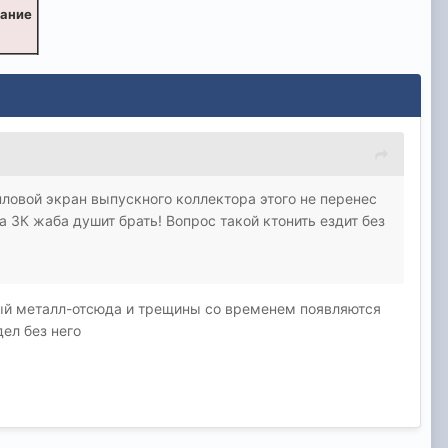
вание
ловой экран выпускного коллектора этого не перенес
а 3К жаба душит брать! Вопрос такой ктонить ездит без
ный металл-отсюда и трещины со временем появляются
дел без него