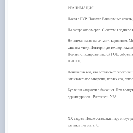
РЕАНИМАЦИЯ.
Начал с ГУР. Почитав Ваши умные советы,
На завтра оно умерло. С системы подняло в
Не снимая насос начал мыть керосином. Мо
сливаем жижу. Повторял до тех пор пока ке
Помыл, отполировал пастой ГОЕ, собрал, за
ПИПЕЦ……………………………………
Пошевелив тем, что осталось от серого ве
нагнетательное отверстие, извлек его, отп
Бурления жидкости в бачке нет. При вращен
держит уровень. Вот теперь УРА.
ХХ задрал. После остановки, пару минут р
датчики. Результат 0.