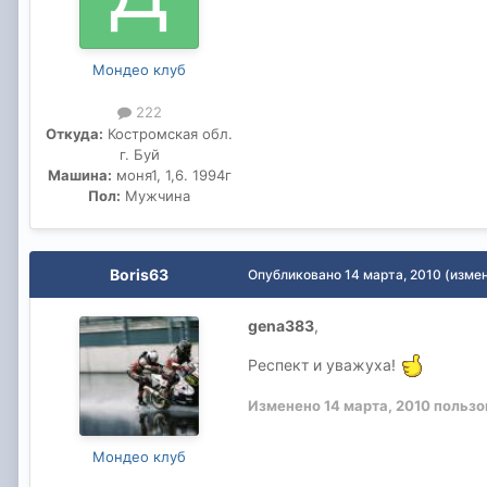
Мондео клуб
222
Откуда:
Костромская обл.
г. Буй
Машина:
моня1, 1,6. 1994г
Пол:
Мужчина
Boris63
Опубликовано
14 марта, 2010
(изме
gena383
,
Респект и уважуха!
Изменено
14 марта, 2010
пользо
Мондео клуб