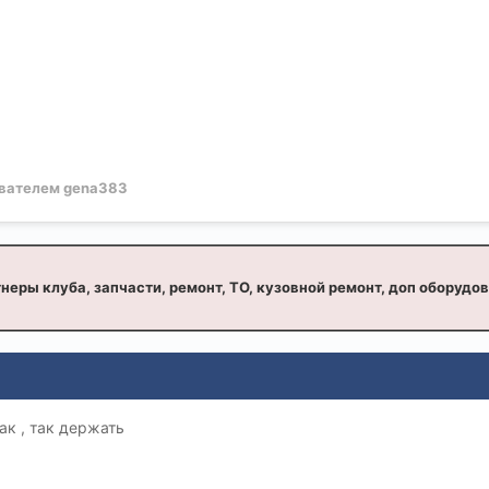
вателем gena383
неры клуба, запчасти, ремонт, ТО, кузовной ремонт, доп оборудо
ак , так держать