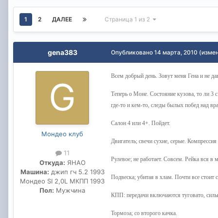
1
2
ДАЛЕЕ
Страница 1 из 2
gena383
Опубликовано
14 марта, 2010
(изме
Всем добрый день. Зовут меня Гена и не да
Теперь о Моне. Состояние кузова, то ли 3 с
где-то и кем-то, следы былых побед над в
Салон 4 или 4+. Пойдет.
Мондео клуб
Двигатель; свечи сухие, серые. Компрессия
11
Рулевое; не работает. Совсем. Рейка вся в м
Откуда:
ЯНАО
Машина:
джип гч 5.2 1993
Подвеска; убитая в хлам. Почти все стоит с
Мондео SI 2,0L МКПП 1993
Пол:
Мужчина
КПП: передачи включаются туговато, сил
Тормоза; со второго качка.