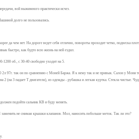
передачи, вой выжимного практически исчез.
Машиной долго не пользовались.
корее да чем нет. На дороге ведет себя отлично, повороты проходит четко, подвеска пло
вык быстро, как будто всю жизнь на ней ездил.
0-1200 об., с 30-40 свободно уходит на 5.
0 2л 97г. так он по сравнению с Моней Баржа. Я к нему так и не привык. Салон у Мони т
на 2 (на 3 падает Т двигателя), из одежды - рубашка и легкая куртка. Стекла чистые. Чуд
должен подойти сальник КВ и буду менять.
заменить не снимая крышки клапанов. Мол, наносить побольше меток. Так ли это?
у.