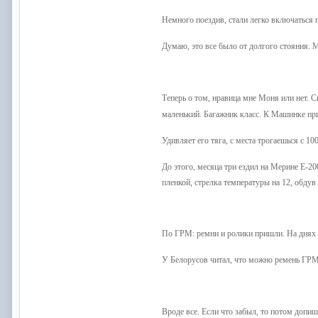
Немного поездив, стали легко включаться 
Думаю, это все было от долгого стояния. 
Теперь о том, нравица мне Моня или нет. С
маленький. Багажник класс. К Машинке при
Удивляет его тяга, с места трогаешься с 100
До этого, месяца три ездил на Мерине Е-20
пленкой, стрелка температуры на 12, обдув 
По ГРМ: ремни и ролики пришли. На днях 
У Белорусов читал, что можно ремень ГРМ 
Вроде все. Если что забыл, то потом допиш