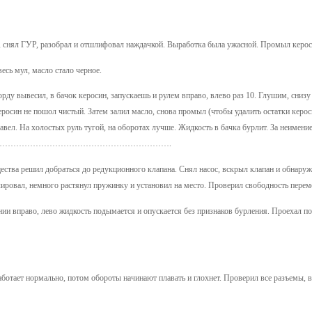
 снял ГУР, разобрал и отшлифовал наждачкой. Выработка была ужасной. Промыл кероси
есь мул, масло стало черное.
рду вывесил, в бачок керосин, запускаешь и рулем вправо, влево раз 10. Глушим, снизу
росин не пошол чистый. Затем залил масло, снова промыл (чтобы удалить остатки кероси
вел. На холостых руль тугой, на оборотах лучше. Жидкость в бачка бурлит. За неимение
……………………………………………………….
щества решил добраться до редукционного клапана. Снял насос, вскрыл клапан и обнаруж
олировал, немного растянул пружинку и установил на место. Проверил свободность пере
ии вправо, лево жидкость подымается и опускается без признаков бурления. Проехал пос
аботает нормально, потом обороты начинают плавать и глохнет. Проверил все разъемы, 