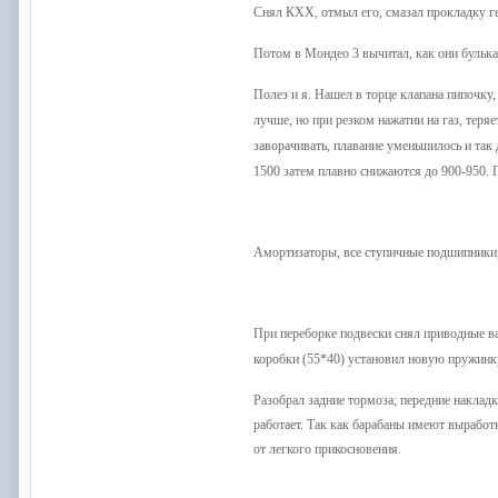
Снял КХХ, отмыл его, смазал прокладку ге
Потом в Мондео 3 вычитал, как они бульк
Полез и я. Нашел в торце клапана пипочку,
лучше, но при резком нажатии на газ, теряе
заворачивать, плавание уменьшилось и так
1500 затем плавно снижаются до 900-950. 
Амортизаторы, все ступичные подшипники, 
При переборке подвески снял приводные ва
коробки (55*40) установил новую пружинку,
Разобрал задние тормоза; передние накладк
работает. Так как барабаны имеют выработ
от легкого прикосновения.