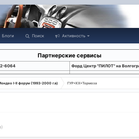
Блоги
Поиск
Активность
Партнерские сервисы
22-6064
Форд Центр "ПИЛОТ" на Волгогр
ондео I-II форум (1993-2000 г.в)
ГУР+ХХ+Тормоза
в)