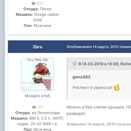
527
Откуда:
Питер
Машина:
Dodge caliber
2006
Пол:
Мужчина
Zbru
Опубликовано
14 марта, 2010
(изме
В 14.03.2010 в 14:09, Bori
gena383
,
Респект и уважуха!
Мондео клуб
Можно и без снятия крышки, Н
177
Откуда:
из Ленинграда
разводят.
Машина:
ФМ II, 2.0 л, АКПП,
седан, 25.02.1999 г.в.
Изменено
14 марта, 2010
пользо
Пол:
Мужчина