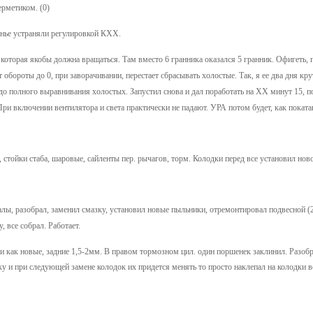
рметиком. (0)
анье устраняли регулировкой КХХ.
 которая якобы должна вращаться. Там вместо 6 гранника оказался 5 гранник. Офигеть, п
т обороты до 0, при заворачивании, перестает сбрасывать холостые. Так, я ее два дня кр
 до полного выравнивания холостых. Запустил снова и дал поработать на ХХ минут 15, 
При включении вентилятора и света практически не падают. УРА потом будет, как поката
стойки стаба, шаровые, сайленты пер. рычагов, торм. Колодки перед все установил ново
лы, разобрал, заменил смазку, установил новые пыльники, отремонтировал подвесной (
 все собрал. Работает.
и как новые, задние 1,5-2мм. В правом тормозном цил. один поршенек заклинил. Разобр
ку и при следующей замене колодок их придется менять то просто наклепал на колодки в