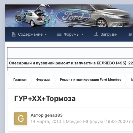
Содержание
Форумы
Загрузки
Слесарный и кузовной ремонт и запчасти в БЕЛЯЕВО (495)-2
Главная
Форумы
Ремонт и эксплуатация Ford Mondeo
М
ГУР+ХХ+Тормоза
Автор
gena383
14 марта, 2010
в
Мондео I-II форум (1993-2000 г.