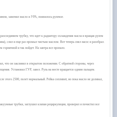
ном, заменил масло и УРА, появилось рулевое.
 разсоединяем трубку, что идет к радиатору охлаждения масла и вращая рулем
на), слил и еще раз промыл чистым маслом. Вот теперь снял насос и разобрал.
м горничной и так пойдет. На завтра все пропало.
ил, что он заклинил в открытом положении. С обратной стороны, через
мещения. Установил ГУР, завел. Руль на месте вращается одним пальцем.
ле этого 2500, полет нормальный. Рейка сопливит, но пока масло не доливал,
вакуумные трубки, заглушил клапан рециркуляции, проверил и почистил все