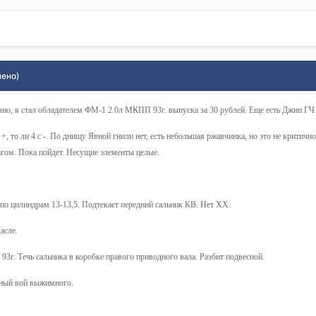
нено)
вно, я стал обладателем ФМ-1 2.0л МКПП 93г. выпуска за 30 рублей. Еще есть Джип ГЧ 9
 +, то ли 4 с -. По днищу Явной гнили нет, есть небольшая ржавчинка, но это не критич
рагом. Пока пойдет. Несущие элементы целые.
 по цилиндрам 13-13,5. Подтекает передний сальник КВ. Нет ХХ.
асле.
 93г. Течь сальника в коробке правого приводного вала. Разбит подвесной.
ьный вой выжимного.