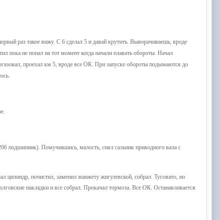
ервый раз такое вижу. С 6 сделал 5 и давай крутить. Выворачиваешь, вроде
утил пока не попал на тот момент когда начали плавать обороты. Начал
погазовал, проехал км 5, вроде все ОК. При запуске обороты подымаются до
юсь.
е.
206 подшипник). Помучившись, малость, снял сальник приводного вала с
ал цилиндр, почистил, заменил манжету жигулевской, собрал. Туговато, но
олговские накладки и все собрал. Прокачал тормоза. Все ОК. Останавливается