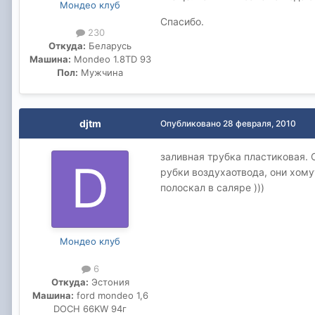
Мондео клуб
Спасибо.
230
Откуда:
Беларусь
Машина:
Mondeo 1.8TD 93
Пол:
Мужчина
djtm
Опубликовано
28 февраля, 2010
заливная трубка пластиковая.
рубки воздухаотвода, они хому
полоскал в саляре )))
Мондео клуб
6
Откуда:
Эстония
Машина:
ford mondeo 1,6
DOCH 66KW 94г