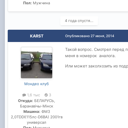
Пол:
Мужчина
4 года спустя...
KARST
Опубликовано
27 июня, 2014
Такой вопрос. Смотрел перед 
меня в номерок аналога.
Или может заколхозить из под
Мондео клуб
1,6 тыс
3
Откуда:
БЕЛАРУСЬ,
Баранавiчы-Мiнск
Машина:
ФМ3
2,0TDDI(115лс-D6BA) 2001гв
универсал
Пол:
Мужчина