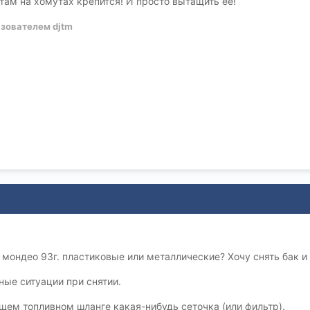
 там на хомутах крепится! И просто вытащить её!
зователем djtm
мондео 93г. пластиковые или металлические? Хочу снять бак и 
ные ситуации при снятии.
ющем топливном шланге какая-нибудь сеточка (или фильтр).