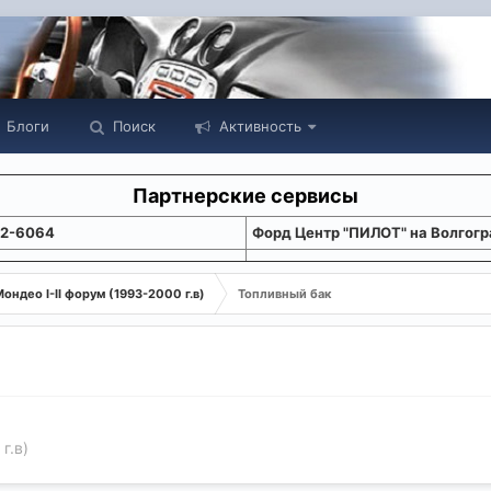
Блоги
Поиск
Активность
Партнерские сервисы
22-6064
Форд Центр "ПИЛОТ" на Волгогр
ондео I-II форум (1993-2000 г.в)
Топливный бак
г.в)