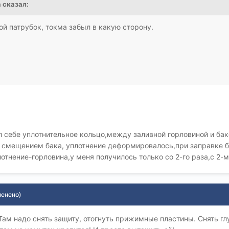
а сказал:
ой патрубок, токма забыл в какую сторону.
л себе уплотнительное кольцо,между заливной горловиной и бако
 смещением бака, уплотнение деформировалось,при заправке б
отнение-горловина,у меня получилось только со 2-го раза,с 2
менено)
 Там надо снять защиту, отогнуть прижимные пластины. Снять гл