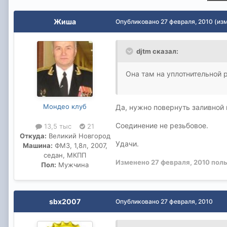
Жиша
Опубликовано
27 февраля, 2010
(из
djtm сказал:
Она там на уплотнительной 
Мондео клуб
Да, нужно повернуть заливной 
Соединение не резьбовое.
13,5 тыс
21
Откуда:
Великий Новгород
Удачи.
Машина:
ФМ3, 1,8л, 2007,
седан, МКПП
Изменено
27 февраля, 2010
поль
Пол:
Мужчина
sbx2007
Опубликовано
27 февраля, 2010