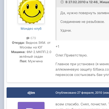
В 27.02.2010 в 12:46, Жиш
Да, нужно повернуть заливн
Соединение не резьбовое.
Мондео клуб
Удачи.
679
Откуда:
Видное.5КМ. от
+1
Москвы на ЮГ
Машина:
ФМ-2.МКПП.2.0
Олег.Приветствую.
зелёный седан
Пол:
Мужчина
Главное при установке (я меня
аллюминевую защиту б/бака.со
перекосов состыковать бак-упл
djtm
Опубликовано
27 февраля, 2010
(из
всем спасибо. Снял, почистил.