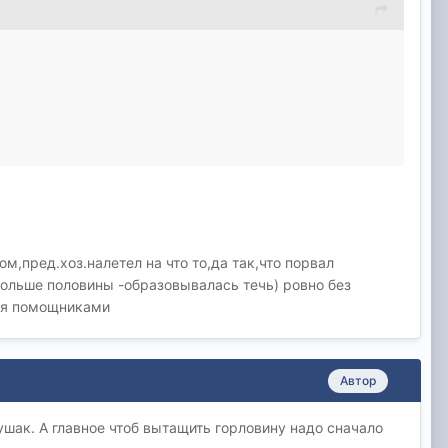
м,пред.хоз.налетел на что то,да так,что порвал
ольше половины -образовывалась течь) ровно без
-мя помощниками
Автор
ушак. А главное чтоб вытащить горловину надо сначало