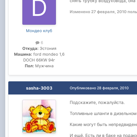
снять трубку воздуховода, она
Изменено
27 февраля, 2010
поль
Мондео клуб
6
Откуда:
Эстония
Машина:
ford mondeo 1,6
DOCH 66KW 94г
Пол:
Мужчина
sasha-3003
Опубликовано
28 февраля, 2010
Подскажите, пожалуйста.
Топливные шланги в дизельном 
Какие могут быть непредвиден
И ещё. Есть ли в баке на пода