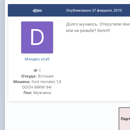
djtm
Опубликовано
27 февраля, 2010
Долго мучаюсь. Открутили лент
или на резьбе? Хелп!!!
Мондео клуб
6
Откуда:
Эстония
Машина:
ford mondeo 1,6
DOCH 66KW 94г
Пол:
Мужчина
Парт