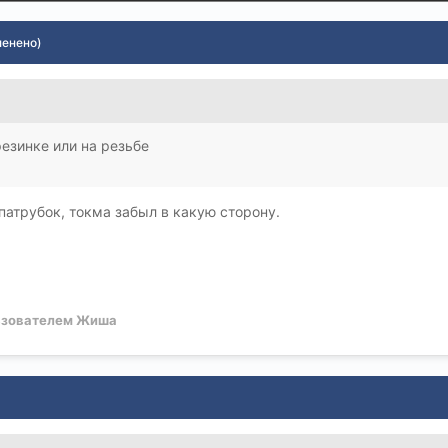
менено)
резинке или на резьбе
патрубок, токма забыл в какую сторону.
зователем Жиша