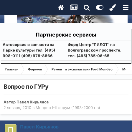
Партнерские сервисы
Aвтосервис и запчасти на
Форд Центр "ПИЛОТ" на
Парке культуры тел. (495)
Волгоградском проспекте.
998-0111 (495) 978-8866
тел. (495) 785-06-65
Главная
Форумы
Ремонт и эксплуатация Ford Mondeo
Монде
Вопрос по ГУРу
Автор
Павел Кирьянов
2 января, 2010
в
Мондео I-II форум (1993-2000 г.в)
Павел Кирьянов