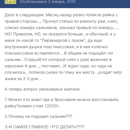
Опубликовано
2 января, 2010
Дело в следующем: Месяц назад резко потекла рейка с
правой стороны..., Прочел статью по ремонту реи, снял,
списал номера сальников, заказал правый по номеру....,
НО! Привезли, НО, он оказался больше...и обычный, а у
меня он какой то "Пирамидкой с пазом", да еще
внутренняя дырка пластмассовая, и в нее колечко
пласмассовое вставляется... В общем не подошёл тот
сальник...Старый(тот который снял с реи) вымочил в
керосине 4 дня..., поставил...И ждал чуда, но чуда не
случилось...потекла снова по тому же месту...уходит литр
жижи за 2-3 дня...
А теперь вопрос уважаемые знатоки:
1-Может кто знает где в Ярославле можно восстановить
рейку?(новая стоит 12500)..
2-Почему не подошел сальник???
3-И САМОЕ ГЛАВНОЕ: ЧТО ДЕЛАТЬ????