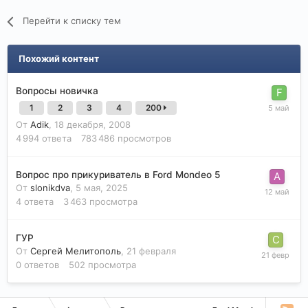
Перейти к списку тем
Похожий контент
Вопросы новичка
1
2
3
4
200
От
Adik
,
18 декабря, 2008
4 994
ответа
783 486
просмотров
Вопрос про прикуриватель в Ford Mondeo 5
От
slonikdva
,
5 мая, 2025
4
ответа
3 463
просмотра
ГУР
От
Сергей Мелитополь
,
21 февраля
0
ответов
502
просмотра