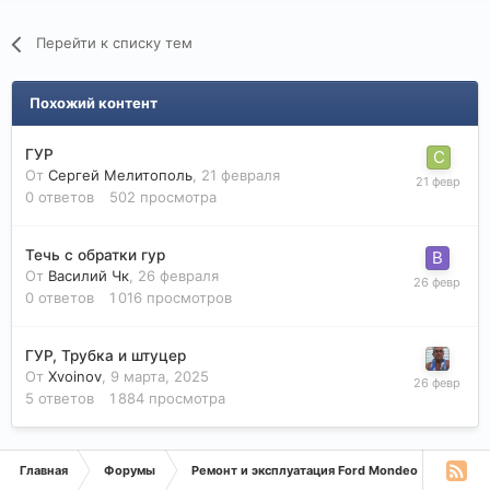
Перейти к списку тем
Похожий контент
ГУР
От
Сергей Мелитополь
,
21 февраля
0
ответов
502
просмотра
Течь с обратки гур
От
Василий Чк
,
26 февраля
0
ответов
1 016
просмотров
ГУР, Трубка и штуцер
От
Xvoinov
,
9 марта, 2025
5
ответов
1 884
просмотра
Главная
Форумы
Ремонт и эксплуатация Ford Mondeo
Монде