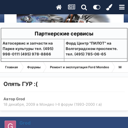
Партнерские сервисы
Aвтосервис и запчасти на
Форд Центр "ПИЛОТ" на
Парке культуры тел. (495)
Волгоградском проспекте.
998-0111 (495) 978-8866
тел. (495) 785-06-65
Главная
Форумы
Ремонт и эксплуатация Ford Mondeo
Монде
Опять ГУР :(
Автор
Grod
18 декабря, 2009
в
Мондео I-II форум (1993-2000 г.в)
Grod