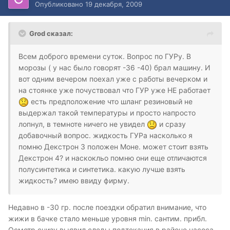
Опубликовано
19 декабря, 2009
Grod сказал:
Всем доброго времени суток. Вопрос по ГУРу. В
морозы ( у нас было говорят -36 -40) брал машину. И
вот одним вечером поехал уже с работы вечерком и
на стоянке уже почуствовал что ГУР уже НЕ работает
есть предположение что шланг резиновый не
выдержал такой температуры и просто напросто
лопнул, в темноте ничего не увидел
и сразу
добавочный вопрос. жидкость ГУРа насколько я
помню Декстрон 3 положен Моне. может стоит взять
Декстрон 4? и наскокльо помню они еще отличаются
полусинтетика и синтетика. какую лучше взять
жидкость? имею ввиду фирму.
Недавно в -30 гр. после поездки обратил внимание, что
жижи в бачке стало меньше уровня min. сантим. прибл.
Осмотр снизу выявил следы подтекания в районе насоса