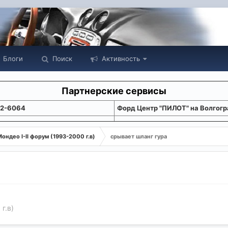
Блоги
Поиск
Активность
Партнерские сервисы
22-6064
Форд Центр "ПИЛОТ" на Волгогр
ондео I-II форум (1993-2000 г.в)
срывает шланг гура
г.в)