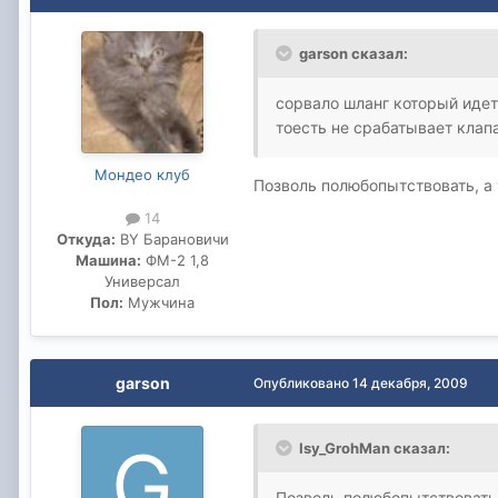
garson сказал:
сорвало шланг который идет 
тоесть не срабатывает клапа
Мондео клуб
Позволь полюбопытствовать, а
14
Откуда:
BY Барановичи
Машина:
ФМ-2 1,8
Универсал
Пол:
Мужчина
garson
Опубликовано
14 декабря, 2009
Isy_GrohMan сказал:
Позволь полюбопытствовать,