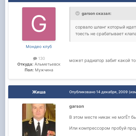
garson сказал:
сорвало шланг который идет 
тоесть не срабатывает клапа
Мондео клуб
130
может радиатор забит какой то
Откуда:
Альметьевск
Пол:
Мужчина
Жиша
Опубликовано
14 декабря, 2009
(из
garson
В этом месте никак не могЁт б
Или компрессором пробуй прод