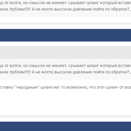
да от волги, но смысла не меняет. срывает шланг который встав
аких прблем!!!!! А не могло высокое давление пойти по обратке
да от волги, но смысла не меняет. срывает шланг который встав
аких прблем!!!!! А не могло высокое давление пойти по обратке
ставку "неродным" шлангом) то возможно, что этот шланг от во