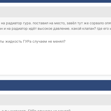
на радиатор гура. поставил на место, завёл тут же сорвало оп
н и на радиатор идёт высокое давление. какой клапан? где его
 ты жидкость ГУРа случаем не менял?
 а ты жидкость ГУРа случаем не менял?