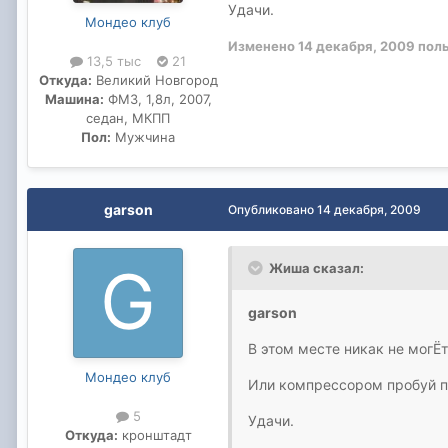
Удачи.
Мондео клуб
Изменено
14 декабря, 2009
пол
13,5 тыс
21
Откуда:
Великий Новгород
Машина:
ФМ3, 1,8л, 2007,
седан, МКПП
Пол:
Мужчина
garson
Опубликовано
14 декабря, 2009
Жиша сказал:
garson
В этом месте никак не могЁ
Мондео клуб
Или компрессором пробуй п
5
Удачи.
Откуда:
кронштадт