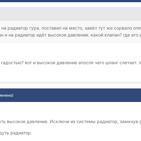
на радиатор гура. поставил на место, завёл тут же сорвало оп
н и на радиатор идёт высокое давление. какой клапан? где его
 гадостью? вот и высокое давление апосля чего шланг слетает. 
менено)
ыть высокое давление. Исключи из системы радиатор, замкнув 
уть радиатор.