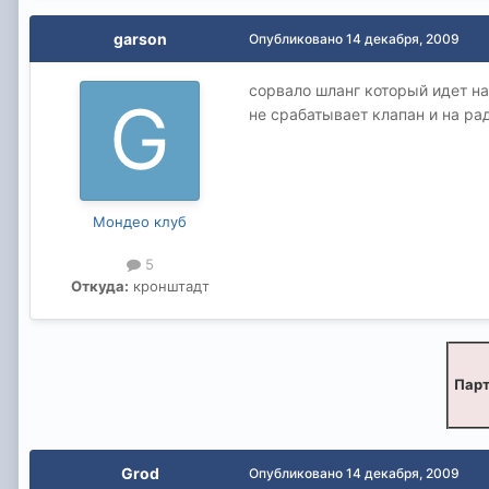
garson
Опубликовано
14 декабря, 2009
сорвало шланг который идет на
не срабатывает клапан и на ра
Мондео клуб
5
Откуда:
кронштадт
Парт
Grod
Опубликовано
14 декабря, 2009