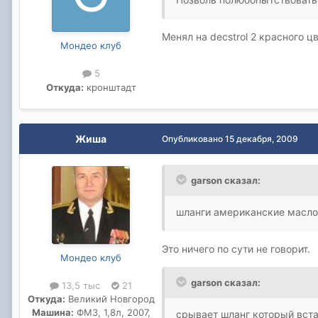
Менял на decstrol 2 красного 
Мондео клуб
5
Откуда:
кронштадт
Жиша
Опубликовано
15 декабря, 2009
garson сказал:
шланги американские масл
Это ничего по сути не говорит.
Мондео клуб
garson сказал:
13,5 тыс
21
Откуда:
Великий Новгород
Машина:
ФМ3, 1,8л, 2007,
срывает шланг который вст