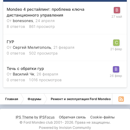
Mondeo 4 рестайлинг: проблема ключа
дистанционного управления
От
bonesones
,
24 апреля
8
ответов
861
просмотр
ГУР
От
Сергей Мелитополь
,
21 февраля
0
ответов
502
просмотра
Течь с обратки гур
От
Василий Чк
,
26 февраля
0
ответов
1 016
просмотров
Главная
Форумы
Ремонт и эксплуатация Ford Mondeo
Монде
IPS Theme
by
IPSFocus
Обратная связь
Cookie-файлы
© Ford Mondeo club 2001- 2026. Права не защищены.
Powered by Invision Community