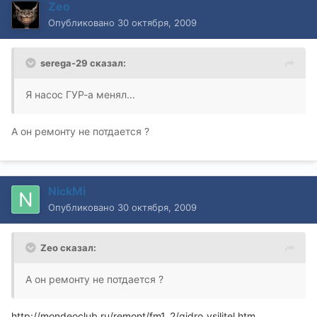
Zeo
Опубликовано
30 октября, 2009
serega-29 сказал:
Я насос ГУР-а менял...
А он ремонту не потдается ?
NickMi
Опубликовано
30 октября, 2009
Zeo сказал:
А он ремонту не потдается ?
http://mondeoclub.ru/remont/fm1_2/gidro_ysilitel.htm