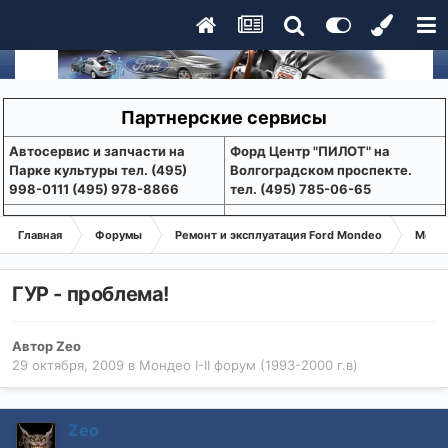
Партнерские сервисы
Aвтосервис и запчасти на
Форд Центр "ПИЛОТ" на
Парке культуры тел. (495)
Волгоградском проспекте.
998-0111 (495) 978-8866
тел. (495) 785-06-65
Главная
Форумы
Ремонт и эксплуатация Ford Mondeo
Монде
ГУР - проблема!
Автор
Zeo
29 октября, 2009
в
Мондео I-II форум (1993-2000 г.в)
Zeo