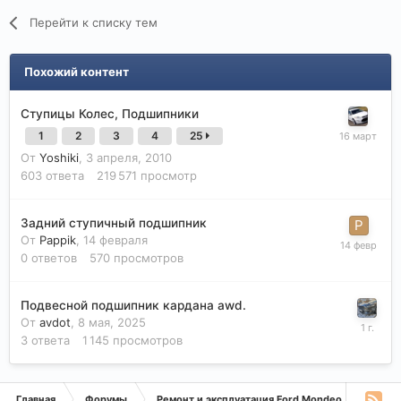
Перейти к списку тем
Похожий контент
Ступицы Колес, Подшипники
1
2
3
4
25
От
Yoshiki
,
3 апреля, 2010
603
ответа
219 571
просмотр
Задний ступичный подшипник
От
Pappik
,
14 февраля
0
ответов
570
просмотров
Подвесной подшипник кардана awd.
От
avdot
,
8 мая, 2025
3
ответа
1 145
просмотров
Главная
Форумы
Ремонт и эксплуатация Ford Mondeo
Монде