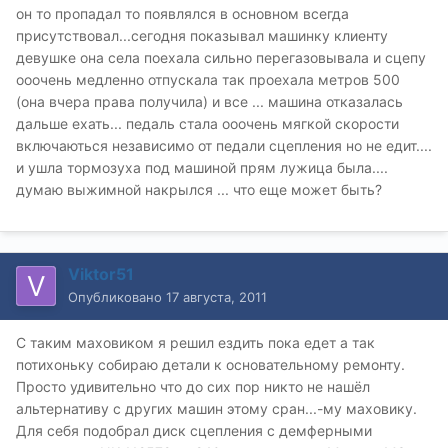
он то пропадал то появлялся в основном всегда
присутствовал...сегодня показывал машинку клиенту
девушке она села поехала сильно перегазовывала и сцепу
ооочень медленно отпускала так проехала метров 500
(она вчера права получила) и все ... машина отказалась
дальше ехать... педаль стала ооочень мягкой скорости
включаються независимо от педали сцепления но не едит....
и ушла тормозуха под машиной прям лужица была....
думаю выжимной накрылся ... что еще может быть?
Viktor51
Опубликовано
17 августа, 2011
С таким маховиком я решил ездить пока едет а так
потихоньку собираю детали к основательному ремонту.
Просто удивительно что до сих пор никто не нашёл
альтернативу с других машин этому сран...-му маховику.
Для себя подобрал диск сцепления с демферными