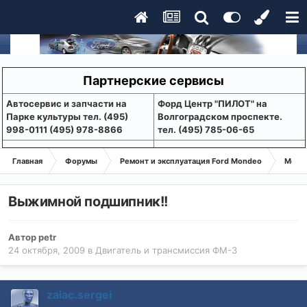
Партнерские сервисы
Aвтосервис и запчасти на
Форд Центр "ПИЛОТ" на
Парке культуры тел. (495)
Волгоградском проспекте.
998-0111 (495) 978-8866
тел. (495) 785-06-65
Главная
Форумы
Ремонт и эксплуатация Ford Mondeo
Монде
Выжимной подшипник!!
Автор
petr
24 октября, 2009
в
Двигатель и трансмиссия ФМ-3
zaiac.sergei