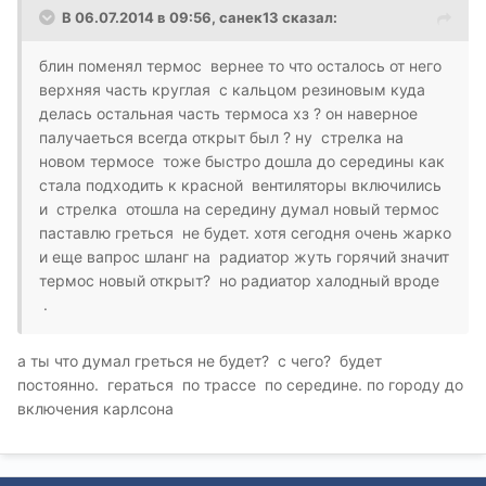
В 06.07.2014 в 09:56, санек13 сказал:
блин поменял термос вернее то что осталось от него
верхняя часть круглая с кальцом резиновым куда
делась остальная часть термоса хз ? он наверное
палучаеться всегда открыт был ? ну стрелка на
новом термосе тоже быстро дошла до середины как
стала подходить к красной вентиляторы включились
и стрелка отошла на середину думал новый термос
паставлю греться не будет. хотя сегодня очень жарко
и еще вапрос шланг на радиатор жуть горячий значит
термос новый открыт? но радиатор халодный вроде
.
а ты что думал греться не будет? с чего? будет
постоянно. гераться по трассе по середине. по городу до
включения карлсона