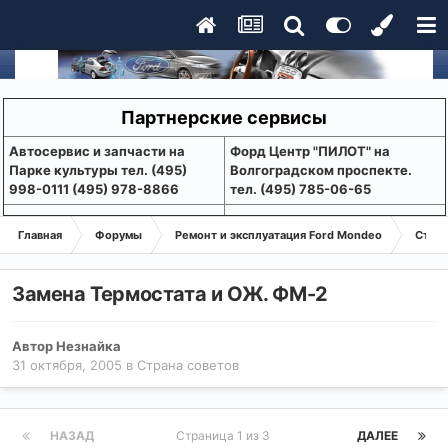
Партнерские сервисы
Aвтосервис и запчасти на
Форд Центр "ПИЛОТ" на
Парке культуры тел. (495)
Волгоградском проспекте.
998-0111 (495) 978-8866
тел. (495) 785-06-65
Главная
Форумы
Ремонт и эксплуатация Ford Mondeo
Стран
Замена Термостата и ОЖ. ФМ-2
Автор
Незнайка
31 октября, 2005
в
Страна советов
НАЗАД
Страница 1 из 3
ДАЛЕЕ