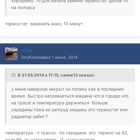
хорошему: то для начала замени термостат: делов то
на полчаса
термостат заменить макс 10 минут
visla
Опубликовано
1 июня, 2014
В 31.05.2014 в 17:15, санек13 сказал:
у меня наверное закрыт он потаму как в последнее
время быстро нагреваеться машина что в гораде что
на трасе! и температура держиться больше
середины пока не заглушу машину это термостат или
радиатор забит ?
температура . п трассе. по середине это термос на 92,
если 88, то чутка левее. О чутка правее