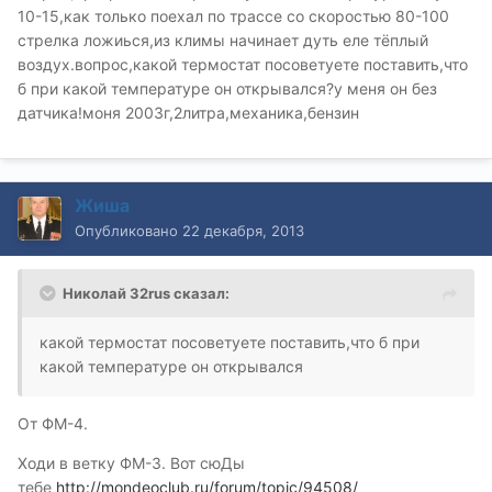
10-15,как только поехал по трассе со скоростью 80-100
стрелка ложиься,из климы начинает дуть еле тёплый
воздух.вопрос,какой термостат посоветуете поставить,что
б при какой температуре он открывался?у меня он без
датчика!моня 2003г,2литра,механика,бензин
Жиша
Опубликовано
22 декабря, 2013
Николай 32rus сказал:
какой термостат посоветуете поставить,что б при
какой температуре он открывался
От ФМ-4.
Ходи в ветку ФМ-3. Вот сюДы
тебе
http://mondeoclub.ru/forum/topic/94508/