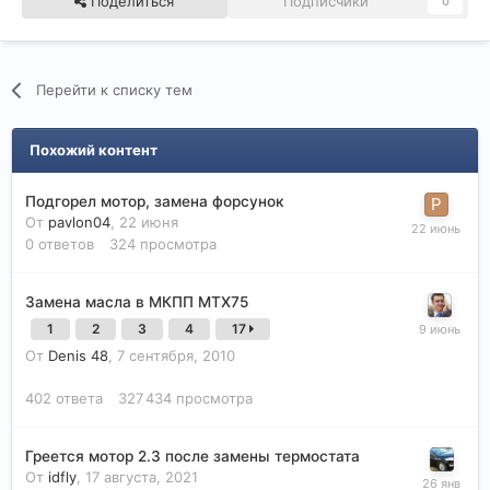
Поделиться
Подписчики
0
Перейти к списку тем
Похожий контент
Подгорел мотор, замена форсунок
От
pavlon04
,
22 июня
0
ответов
324
просмотра
Замена масла в МКПП МТХ75
1
2
3
4
17
От
Denis 48
,
7 сентября, 2010
402
ответа
327 434
просмотра
Греется мотор 2.3 после замены термостата
От
idfly
,
17 августа, 2021