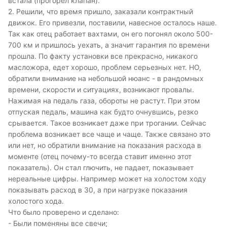
встала (прогорел клапан).
2. Решили, что время пришло, заказали контрактный
движок. Его привезли, поставили, навесное осталось наше.
Так как отец работает вахтами, он его погонял около 500-
700 км и пришлось уехать, а значит гарантия по времени
прошла. По факту установки все прекрасно, никакого
масложора, едет хорошо, проблем серьезных нет. НО,
обратили внимание на небольшой нюанс - в рандомных
времени, скорости и ситуациях, возникают провалы.
Нажимая на педаль газа, обороты не растут. При этом
отпуская педаль, машина как будто очнувшись, резко
срывается. Такое возникает даже при трогании. Сейчас
проблема возникает все чаще и чаще. Также связано это
или нет, но обратили внимание на показания расхода в
моменте (отец почему-то всегда ставит именно этот
показатель). Он стал глючить, не падает, показывает
нереальные цифры. Например может на холостом ходу
показывать расход в 30, а при нагрузке показания
холостого хода.
Что было проверено и сделано:
- Были поменяны все свечи;