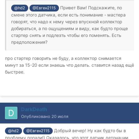
Привет Вам! Подскажите, по
@hd2
@Евген2115
смене этого датчика, если есть понимание - мастера
говорят, что надо к нему через впускной коллектор
добираться, а по ощущениям и виду, как будто проще
стартер снять и подлезть чтобы его поменять. Есть
предположения?
про стартер говорить не буду, а коллектор снимается
минут за 15-20 если знаешь что делать. ставится назад ещё
быстрее.
DarkDeath
Опубликовано
20 июля
Добрый вечер! Ну как будто бы в
@hd2
@Евген2115
проблему попали!) Оказалось, что этот датчик детонации