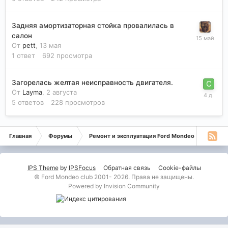
Задняя амортизаторная стойка провалилась в
салон
От
pett
,
13 мая
1
ответ
692
просмотра
Загорелась желтая неисправность двигателя.
От
Layma
,
2 августа
5
ответов
228
просмотров
Главная
Форумы
Ремонт и эксплуатация Ford Mondeo
Монде
IPS Theme
by
IPSFocus
Обратная связь
Cookie-файлы
© Ford Mondeo club 2001- 2026. Права не защищены.
Powered by Invision Community