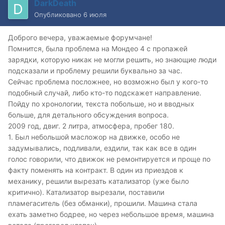
DarkDeath
Опубликовано
6 июля
Доброго вечера, уважаемые форумчане!
Помнится, была проблема на Мондео 4 с пропажей
зарядки, которую никак не могли решить, но знающие люди
подсказали и проблему решили буквально за час.
Сейчас проблема посложнее, но возможно был у кого-то
подобный случай, либо кто-то подскажет направление.
Пойду по хронологии, текста побольше, но и вводных
больше, для детального обсуждения вопроса.
2009 год, двиг. 2 литра, атмосфера, пробег 180.
1. Был небольшой масложор на движке, особо не
задумывались, подливали, ездили, так как все в один
голос говорили, что движок не ремонтируется и проще по
факту поменять на контракт. В один из приездов к
механику, решили вырезать катализатор (уже было
критично). Катализатор вырезали, поставили
пламегаситель (без обманки), прошили. Машина стала
ехать заметно бодрее, но через небольшое время, машина