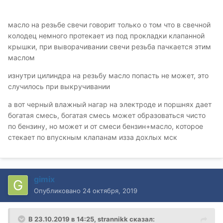
сказать по опыту? Могут маслосъемные колпачки
лить значительно только в 2-х цилиндрах?
масло на резьбе свечи говорит только о том что в свечной
колодец немного протекает из под прокладки клапанной
крышки, при выворачивании свечи резьба пачкается этим
маслом
изнутри цилиндра на резьбу масло попасть не может, это
случилось при выкручивании
а вот черный влажный нагар на электроде и поршнях дает
богатая смесь, богатая смесь может образоваться чисто
по бензину, но может и от смеси бензин+масло, которое
стекает по впускным клапанам изза дохлых мск
gimix
Опубликовано
24 октября, 2019
В 23.10.2019 в 14:25,
strannikk
сказал: