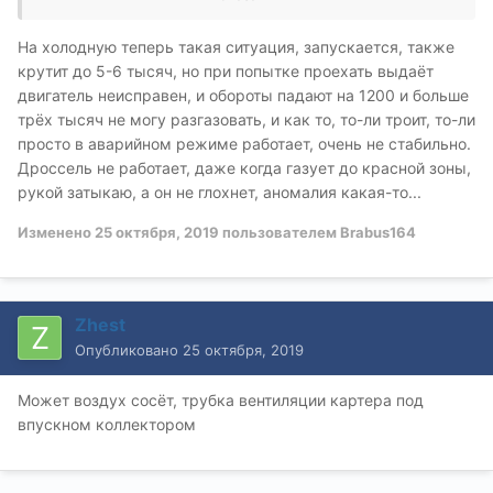
входную гофру и посмотреть на работу заслонки и как
минимум прочесть ошибки
На холодную теперь такая ситуация, запускается, также
крутит до 5-6 тысяч, но при попытке проехать выдаёт
двигатель неисправен, и обороты падают на 1200 и больше
трёх тысяч не могу разгазовать, и как то, то-ли троит, то-ли
просто в аварийном режиме работает, очень не стабильно.
Дроссель не работает, даже когда газует до красной зоны,
рукой затыкаю, а он не глохнет, аномалия какая-то...
Изменено
25 октября, 2019
пользователем Brabus164
Zhest
Опубликовано
25 октября, 2019
Может воздух сосёт, трубка вентиляции картера под
впускном коллектором