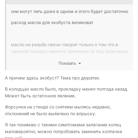
они могут лить даже в одном и этого будет достаточно
расход масла для экобуста великоват
масло на резьбе свечи говорит только о том что в
свечной колодец немного протекает из под прокладки
клапанной крышки, при выворачивании свечи резьба
Показать
пачкается этим маслом
изнутри цилиндра на резьбу масло попасть не может,
А причем здесь экобуст? Тема про дюратек.
это случилось при выкручивании
В колодцах масло было, прокладку менял полгода назад.
а вот черный влажный нагар на электроде и поршнях
Может быть остаточное явление.
дает богатая смесь, богатая смесь может
Форсунки на стенде со снятием мылись недавно,
образоваться чисто по бензину, но может и от смеси
отклонений не было выявлено по впрыску.
бензин+масло, которое стекает по впускным
клапанам изза дохлых мск
Я так понимаю с такими симптомами залегание колец
маловероятно, можно попробовать заменить колпачки