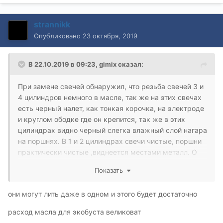
strannikk
Опубликовано
23 октября, 2019
В 22.10.2019 в 09:23,
gimix
сказал:
При замене свечей обнаружил, что резьба свечей 3 и
4 цилиндров немного в масле, так же на этих свечах
есть черный налет, как тонкая корочка, на электроде
и круглом ободке где он крепится, так же в этих
цилиндрах видно черный слегка влажный слой нагара
на поршнях. В 1 и 2 цилиндрах свечи чистые, поршни
практически чистые ,виднеется местами металл. О
чем это может говорить?
Показать
Пробег 120 тыс. км. Расход масла в пределах 200-
400 грамм на тысячу. В зависимости от стиля езды и
они могут лить даже в одном и этого будет достаточно
марки масла. Несколько раз делал раскоксовку
шуммой и кангару. Ничего не менялось. Компрессия
расход масла для экобуста великоват
около 16 везде, разброс до 0.3 кг. Что можете