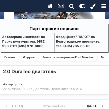
Партнерские сервисы
Aвтосервис и запчасти на
Форд Центр "ПИЛОТ" на
Парке культуры тел. (495)
Волгоградском проспекте.
998-0111 (495) 978-8866
тел. (495) 785-06-65
Главная
Форумы
Ремонт и эксплуатация Ford Mondeo
Монде
2.0 DuraTec двигатель
Автор
gimix
22 октября, 2019
в
Двигатель, трансмиссия ФМ-4
НАЗАД
Страница 1 из 2
ДАЛЕЕ