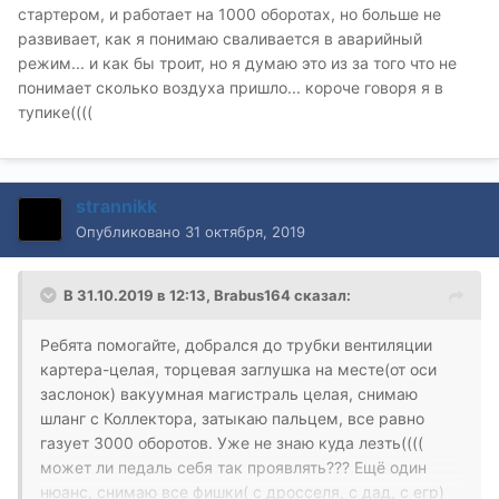
стартером, и работает на 1000 оборотах, но больше не
развивает, как я понимаю сваливается в аварийный
режим... и как бы троит, но я думаю это из за того что не
понимает сколько воздуха пришло... короче говоря я в
тупике((((
strannikk
Опубликовано
31 октября, 2019
В 31.10.2019 в 12:13,
Brabus164
сказал:
Ребята помогайте, добрался до трубки вентиляции
картера-целая, торцевая заглушка на месте(от оси
заслонок) вакуумная магистраль целая, снимаю
шланг с Коллектора, затыкаю пальцем, все равно
газует 3000 оборотов. Уже не знаю куда лезть((((
может ли педаль себя так проявлять??? Ещё один
нюанс, снимаю все фишки( с дросселя, с дад, с егр)