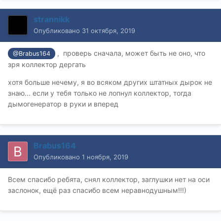
порвать сальники к\вала, может и ничего, но лучше
перестраховаться
strannikk
Опубликовано
31 октября, 2019
, проверь сначала, может быть не оно, что
@Brabus164
зря коллектор дергать
хотя больше нечему, я во всяком других штатных дырок не
знаю... если у тебя только не лопнул коллектор, тогда
дымогенератор в руки и вперед
Brabus164
Опубликовано
1 ноября, 2019
Всем спасибо ребята, снял коллектор, заглушки нет на оси
заслонок, ещё раз спасибо всем неравнодушным!!!)