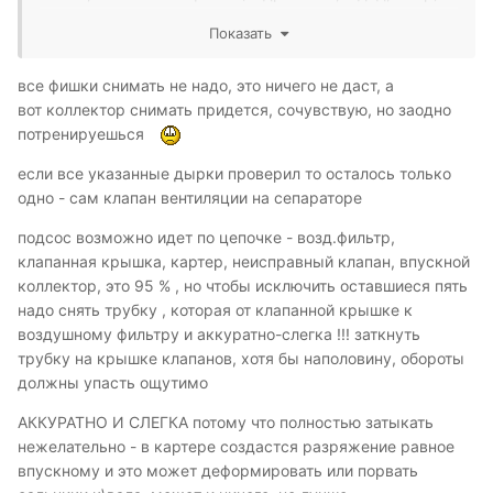
машина выдаёт ошибки двигатель неисправен, но
Показать
заводится через секунд 15 маслания стартером, и
работает на 1000 оборотах, но больше не развивает,
все фишки снимать не надо, это ничего не даст, а
как я понимаю сваливается в аварийный режим... и
вот коллектор снимать придется, сочувствую, но заодно
как бы троит, но я думаю это из за того что не
потренируешься
понимает сколько воздуха пришло... короче говоря я
в тупике((((
если все указанные дырки проверил то осталось только
одно - сам клапан вентиляции на сепараторе
подсос возможно идет по цепочке - возд.фильтр,
клапанная крышка, картер, неисправный клапан, впускной
коллектор, это 95 % , но чтобы исключить оставшиеся пять
надо снять трубку , которая от клапанной крышке к
воздушному фильтру и аккуратно-слегка !!! заткнуть
трубку на крышке клапанов, хотя бы наполовину, обороты
должны упасть ощутимо
АККУРАТНО И СЛЕГКА потому что полностью затыкать
нежелательно - в картере создастся разряжение равное
впускному и это может деформировать или порвать