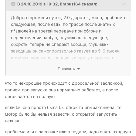
В 24.10.2019 в 19:32,
Brabus164
сказал:
Доброго времени суток, 2.0 дюратек, мкпп, проблема
следующая, после езды по трассе,после знатных
п*здюлей на третей передаче при обгоне и
переключении на 4ую, случилось следующее,
обороты теперь не спадают вообще, глушишь-
заводишь он самопроизвольно газует до 5-6 тысяч,
клеммы скидывал, заводишь и сразу в красную
крутит, дроссель умер? Или проводка может?
Показать
Заранее спасибо
что то нехорошее происходит с дроссельной заслонкой,
причем при запуске она нормально работает, а после
открывается на полную
если бы она просто была бы открыта или заклинена, то
мотор было бы нельзя завести, с открытой запустить
нельзя
проблема или в заслонке или в педали, надо снять входную