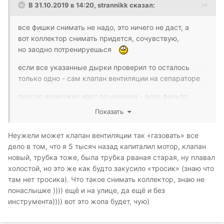
В 31.10.2019 в 14:20,
strannikk
сказал:
все фишки снимать не надо, это ничего не даст, а
вот коллектор снимать придется, сочувствую,
но заодно потренируешься
если все указанные дырки проверил то осталось
только одно - сам клапан вентиляции на сепараторе
подсос возможно идет по цепочке - возд.фильтр,
клапанная крышка, картер, неисправный клапан,
Показать
впускной коллектор, это 95 % , но чтобы исключить
оставшиеся пять надо снять трубку , которая от
Неужели может клапан вентиляции так «газовать» все
клапанной крышке к воздушному фильтру и
дело в том, что я 5 тысяч назад капиталил мотор, клапан
аккуратно-слегка !!! заткнуть трубку на крышке
новый, трубка тоже, была трубка рваная старая, ну плавал
клапанов, хотя бы наполовину, обороты должны
холостой, но это же как будто закусило «тросик» (знаю что
упасть ощутимо
там нет тросика). Что такое снимать коллектор, знаю не
понаслышке )))) ещё и на улице, да ещё и без
АККУРАТНО И СЛЕГКА потому что полностью затыкать
инструмента)))) вот это жопа будет, чую)
нежелательно - в картере создастся разряжение
равное впускному и это может деформировать или