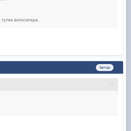
н тупее велосипеда.
Автор