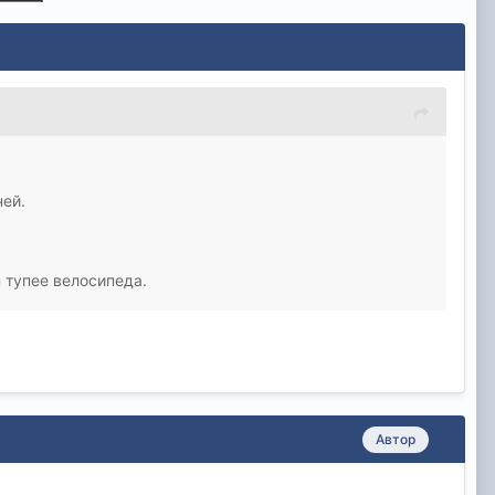
ней.
н тупее велосипеда.
Автор