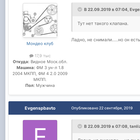
В 22.09.2019 в 07:04,
Evge
Тут нет такого клапана.
Ладно, не снимали.....но он ест
Мондео клуб
17,9 тыс
Откуда:
Видное Моск.обл.
Машина:
ФМ 3 ун-л 1.8
2004 МКПП, ФМ 4 2.0 2009
МКПП.
Пол:
Мужчина
Evgenspbavto
Опубликовано
22 сентября, 2019
В 22.09.2019 в 07:08,
tanli