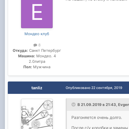
Мондео клуб
8
Откуда:
Санкт Петербург
Машина:
Мондео. 4
2.0литра
Пол:
Мужчина
tanliz
Опубликовано
22 сентября, 2019
В 21.09.2019 в 21:43,
Evge
Разгоняется очень долго.
После с/у коробки и замены