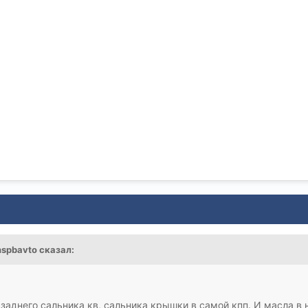
nspbavto
сказал:
 заднего сальника кв, сальника крышки в самой кпп. И масла в 