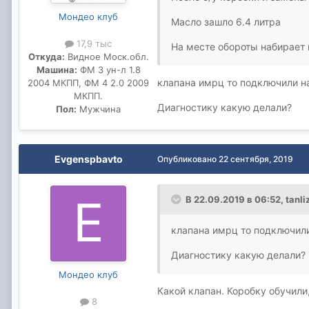
Мондео клуб
Масло зашло 6.4 литра
17,9 тыс
На месте обороты набирает н
Откуда:
Видное Моск.обл.
Машина:
ФМ 3 ун-л 1.8
клапана имрц то подключили н
2004 МКПП, ФМ 4 2.0 2009
МКПП.
Диагностику какую делали?
Пол:
Мужчина
Evgenspbavto
Опубликовано
22 сентября, 2019
В 22.09.2019 в 06:52,
tanli
клапана имрц то подключили
Диагностику какую делали?
Мондео клуб
Какой клапан. Коробку обучили
8