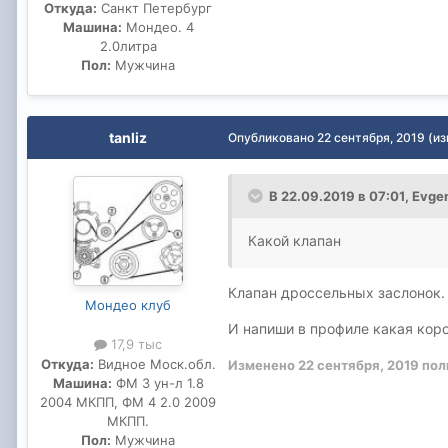
Откуда:
Санкт Петербург
Машина:
Мондео. 4
2.0литра
Пол:
Мужчина
tanliz
Опубликовано
22 сентября, 2019
(и
В 22.09.2019 в 07:01,
Evge
Какой клапан
Клапан дроссельных заслонок. 
Мондео клуб
И напиши в профиле какая короб
17,9 тыс
Откуда:
Видное Моск.обл.
Изменено
22 сентября, 2019
пол
Машина:
ФМ 3 ун-л 1.8
2004 МКПП, ФМ 4 2.0 2009
МКПП.
Пол:
Мужчина