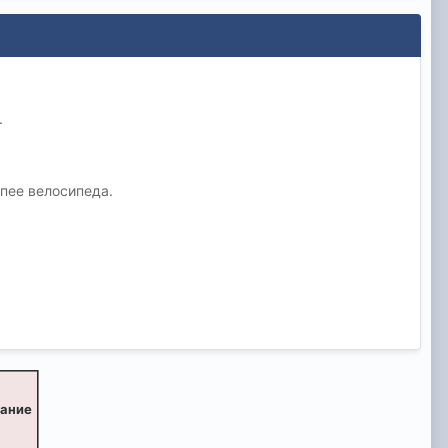
.
упее велосипеда.
вание