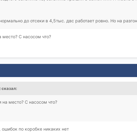
ормально до отсеки в 4,5тыс. двс работает ровно. Но на разго
а место? С насосом что?
z
сказал:
 на место? С насосом что?
, ошибок по коробке никаких нет