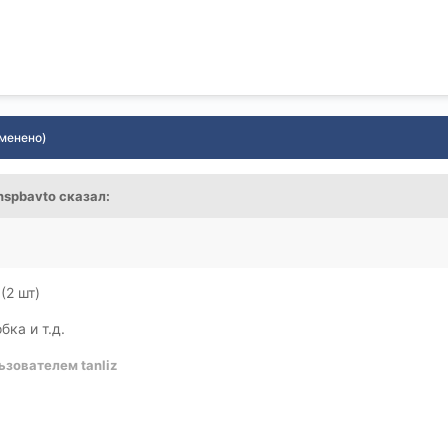
зменено)
nspbavto
сказал:
(2 шт)
ка и т.д.
ьзователем tanliz