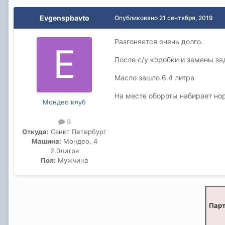
Evgenspbavto
Опубликовано
21 сентября, 2019
Разгоняется очень долго.
После с/у коробки и замены за
Масло зашло 6.4 литра
На месте обороты набирает нор
Мондео клуб
8
Откуда:
Санкт Петербург
Машина:
Мондео. 4
2.0литра
Пол:
Мужчина
Парт