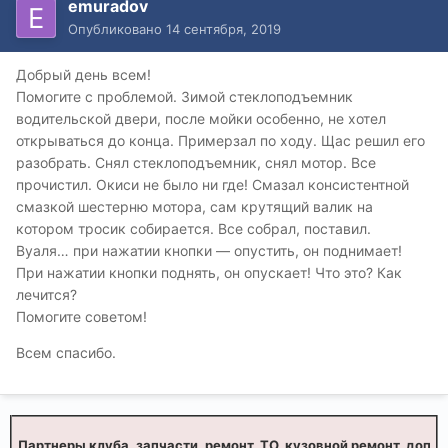
emuradov
Опубликовано
14 сентября, 2019
Добрый день всем!
Помогите с проблемой. Зимой стеклоподъемник
водительской двери, после мойки особенно, не хотел
открываться до конца. Примерзал по ходу. Щас решил его
разобрать. Снял стеклоподъемник, снял мотор. Все
прочистил. Окиси не было ни где! Смазал консистентной
смазкой шестерню мотора, сам крутящий валик на
котором тросик собирается. Все собрал, поставил.
Вуаля… при нажатии кнопки — опустить, он поднимает!
При нажатии кнопки поднять, он опускает! Что это? Как
лечится?
Помогите советом!
Всем спасибо.
Партнеры клуба, запчасти, ремонт, ТО, кузовной ремонт, доп