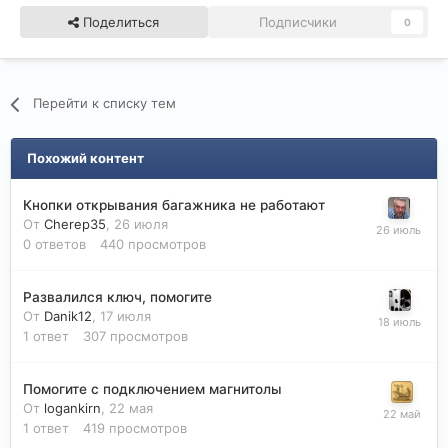
Поделиться
Подписчики
0
Перейти к списку тем
Похожий контент
Кнопки открывания багажника не работают
От
Cherep35
,
26 июля
0
ответов
440
просмотров
Развалился ключ, помогите
От
Danik12
,
17 июля
1
ответ
307
просмотров
Помогите с подключением магнитолы
От
logankirn
,
22 мая
1
ответ
419
просмотров