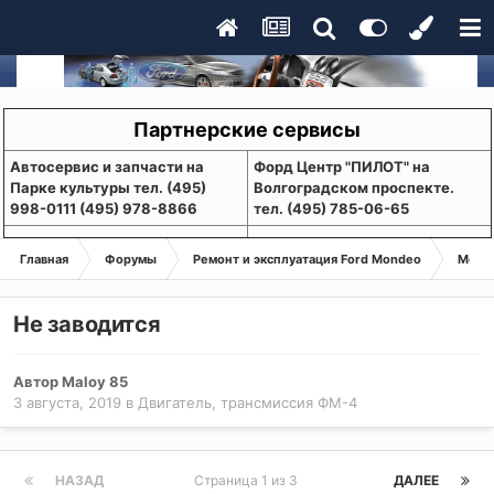
Партнерские сервисы
Aвтосервис и запчасти на
Форд Центр "ПИЛОТ" на
Парке культуры тел. (495)
Волгоградском проспекте.
998-0111 (495) 978-8866
тел. (495) 785-06-65
Главная
Форумы
Ремонт и эксплуатация Ford Mondeo
Монде
Не заводится
Автор
Maloy 85
3 августа, 2019
в
Двигатель, трансмиссия ФМ-4
НАЗАД
Страница 1 из 3
ДАЛЕЕ