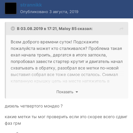
strannikk
Опубликовано
3 августа, 2019
В 03.08.2019 в 17:21,
Maloy 85
сказал:
Всем доброго времени суток! Подскажите
пожалуйста может кто сталкивался? Проблема такая
ехал начала троить, дергатся в итоге заглохла,
попробовал завести стартер крутит и двигатель начал
схватывать в обратку, разобрал все метки по-новой
выставил собрал все тоже самое осталось. Снимал
клапанную крышку цепь на месте натяжитель в
порядке цепь как струна,что это может быть?
Показать
Заранее спасибо!
дизель четвертого мондео ?
какие метки ты мог проверить если это скорее всего сдвиг
фаз грм