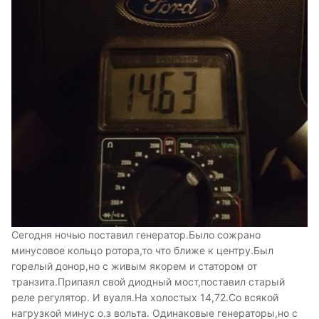
Сегодня ночью поставил генератор.Было сожрано
минусовое кольцо ротора,то что ближе к центру.Был
горелый донор,но с живым якорем и статором от
транзита.Припаял свой диодный мост,поставил старый
реле регулятор. И вуаля.На холостых 14,72.Со всякой
нагрузкой минус о.з вольта. Одинаковые генераторы,но с