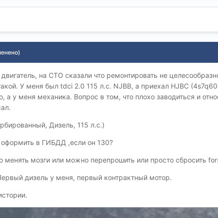
менено)
 двигатель, на СТО сказали что ремонтировать не целесообразн
такой. У меня был tdci 2.0 115 л.с. NJBB, а приехал HJBС (4s7q
о, а у меня механика. Вопрос в том, что плохо заводиться и от
ал.
бированный, Дизель, 115 л.с.)
о оформить в ГИБДД ,если он 130?
о менять мозги или можно перепрошить или просто сбросить for
Первый дизель у меня, первый контрактный мотор.
истории.