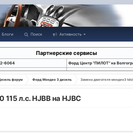
Блоги
Поиск
Активность
Партнерские сервисы
22-6064
Форд Центр "ПИЛОТ" на Волгогр
Дизель форум
Форд Мондео 3 дизель
Замена двигателя мондео3 tdci 
0 115 л.с. HJBB на HJBС