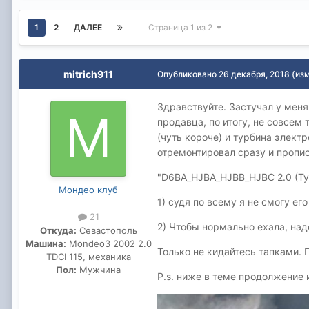
1
2
ДАЛЕЕ
Страница 1 из 2
mitrich911
Опубликовано
26 декабря, 2018
(из
Здравствуйте. Застучал у меня
продавца, по итогу, не совсем 
(чуть короче) и турбина электр
отремонтировал сразу и пропис
"D6BA_HJBA_HJBB_HJBC 2.0 (Тур
Мондео клуб
1) судя по всему я не смогу ег
21
2) Чтобы нормально ехала, над
Откуда:
Севастополь
Машина:
Mondeo3 2002 2.0
Только не кидайтесь тапками. 
TDCI 115, механика
Пол:
Мужчина
P.s. ниже в теме продолжение 