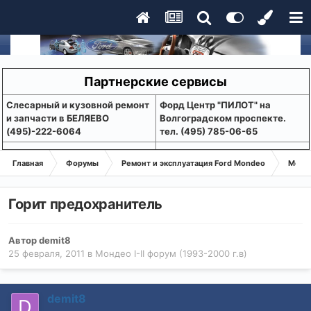
Партнерские сервисы
Слесарный и кузовной ремонт
Форд Центр "ПИЛОТ" на
и запчасти в БЕЛЯЕВО
Волгоградском проспекте.
(495)-222-6064
тел. (495) 785-06-65
Главная
Форумы
Ремонт и эксплуатация Ford Mondeo
Монде
Горит предохранитель
Автор
demit8
25 февраля, 2011
в
Мондео I-II форум (1993-2000 г.в)
demit8