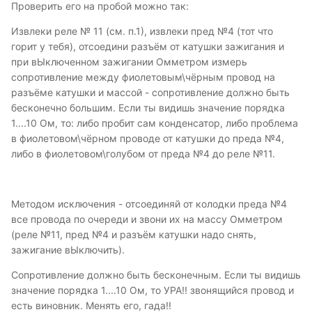
Проверить его на пробой можно так:
Извлеки реле № 11 (см. п.1), извлеки пред №4 (тот что
горит у тебя), отсоедини разъём от катушки зажигания и
при вЫключенном зажигании Омметром измерь
сопротивление между фиолетовым\чёрным провод на
разъёме катушки и массой - сопротивление должно быть
бесконечно большим. Если ты видишь значение порядка
1....10 Ом, то: либо пробит сам конденсатор, либо проблема
в фиолетовом\чёрном проводе от катушки до преда №4,
либо в фиолетовом\голубом от преда №4 до реле №11.
Методом исключения - отсоединяй от колодки преда №4
все провода по очереди и звони их на массу Омметром
(реле №11, пред №4 и разъём катушки надо снять,
зажигание вЫключить).
Сопротивление должно быть бесконечным. Если ты видишь
значение порядка 1....10 Ом, то УРА!! звонящийся провод и
есть виновник. Менять его, гада!!