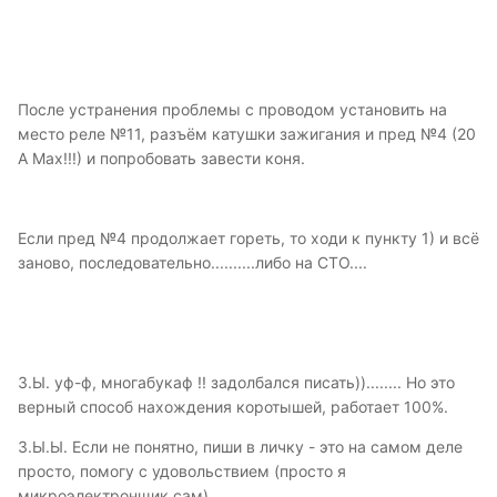
После устранения проблемы с проводом установить на
место реле №11, разъём катушки зажигания и пред №4 (20
А Мах!!!) и попробовать завести коня.
Если пред №4 продолжает гореть, то ходи к пункту 1) и всё
заново, последовательно..........либо на СТО....
З.Ы. уф-ф, многабукаф !! задолбался писать))........ Но это
верный способ нахождения коротышей, работает 100%.
З.Ы.Ы. Если не понятно, пиши в личку - это на самом деле
просто, помогу с удовольствием (просто я
микроэлектронщик сам)