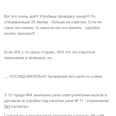
Вот это очень зря!!! Угробишь проводку нахер!!! По
спецификации 20 Ампер - больше не советую. Если он
горит постоянно, то смысла нет его менять - надобно
искать причину!!!
Если 30А у тя сразу сгорает, 90% что это короткое
замыкание в проводке, но...
.....ПОСЛЕДОВАТЕЛЬНО проверяем все цепи по схеме:
1) От преда №4 запитанно реле электропитания мозгов и
датчиков (в коробке под капотом реле № 11 - коричневое)
Тут
посмотри.
Снимай его и прозванивай Омметром контакты 85 и 86.