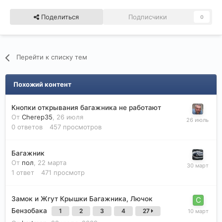
Поделиться
Подписчики
0
Перейти к списку тем
Похожий контент
Кнопки открывания багажника не работают
От
Cherep35
,
26 июля
0
ответов
457
просмотров
Багажник
От
пол
,
22 марта
1
ответ
471
просмотр
Замок и Жгут Крышки Багажника, Лючок
Бензобака
1
2
3
4
27