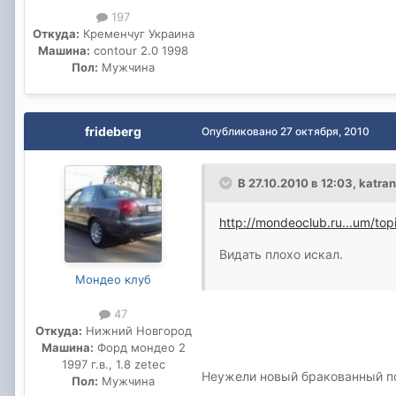
197
Откуда:
Кременчуг Украина
Машина:
contour 2.0 1998
Пол:
Мужчина
frideberg
Опубликовано
27 октября, 2010
В 27.10.2010 в 12:03, katra
http://mondeoclub.ru...um/top
Видать плохо искал.
Мондео клуб
47
Откуда:
Нижний Новгород
Машина:
Форд мондео 2
1997 г.в., 1.8 zetec
Неужели новый бракованный по
Пол:
Мужчина