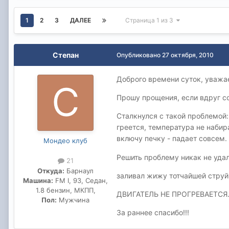
1
2
3
ДАЛЕЕ
Страница 1 из 3
Степан
Опубликовано
27 октября, 2010
Доброго времени суток, уваж
Прошу прощения, если вдруг со
Сталкнулся с такой проблемой:
греется, температура не набир
включу печку - падает совсем.
Мондео клуб
Решить проблему никак не удал
21
Откуда:
Барнаул
заливал жижу тотчайшей струйк
Машина:
FM I, 93, Седан,
1.8 бензин, МКПП,
ДВИГАТЕЛЬ НЕ ПРОГРЕВАЕТСЯ...
Пол:
Мужчина
За раннее спасибо!!!