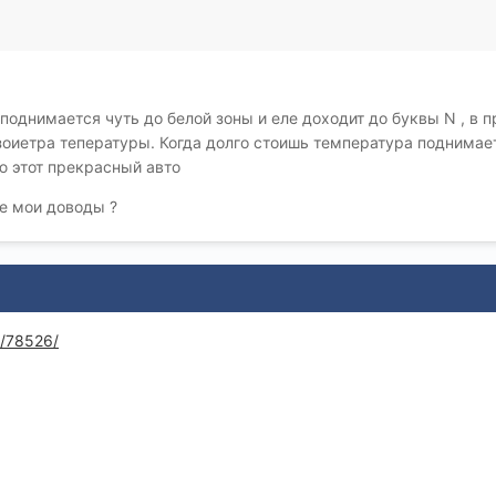
 поднимается чуть до белой зоны и еле доходит до буквы N , в 
зоиетра тепературы. Когда долго стоишь температура поднимает
аю этот прекрасный авто
е мои доводы ?
c/78526/