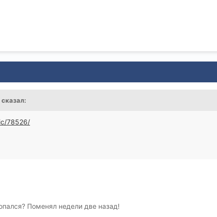
n сказал:
ic/78526/
пался? Поменял недели две назад!