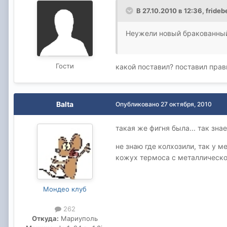
В 27.10.2010 в 12:36, fride
Неужели новый бракованный
Гости
какой поставил? поставил прав
Balta
Опубликовано
27 октября, 2010
такая же фигня была... так знае
не знаю где колхозили, так у 
кожух термоса с металлической 
Мондео клуб
262
Откуда:
Мариуполь