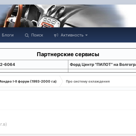
Блоги
Поиск
Активность
Партнерские сервисы
22-6064
Форд Центр "ПИЛОТ" на Волгогр
ондео I-II форум (1993-2000 г.в)
Про систему охлаждения
г.в)