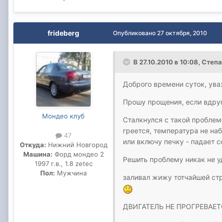
frideberg
Опубликовано
27 октября, 2010
В 27.10.2010 в 10:08, Степ
Доброго времени суток, ув
Прошу прощения, если вдруг
Мондео клуб
Сталкнулся с такой проблем
греется, температура не наб
47
или включу печку - падает 
Откуда:
Нижний Новгород
Машина:
Форд мондео 2
Решить проблему никак не уд
1997 г.в., 1.8 zetec
Пол:
Мужчина
заливал жижу тотчайшей стр
ДВИГАТЕЛЬ НЕ ПРОГРЕВАЕТСЯ.