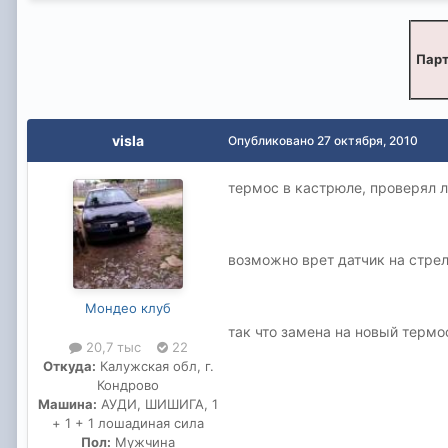
Парт
visla
Опубликовано
27 октября, 2010
термос в кастрюле, проверял л
возможно врет датчик на стре
Мондео клуб
так что замена на новый термо
20,7 тыс
22
Откуда:
Калужская обл, г.
Кондрово
Машина:
АУДИ, ШИШИГА, 1
+ 1 + 1 лошадиная сила
Пол:
Мужчина