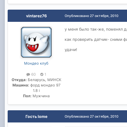
vintarez76
Опубликовано
27 октября, 2010
у меня было так-же, поменял да
как проверить датчик- сними ф
удачи!
Мондео клуб
60
1
Откуда:
Беларусь, МИНСК
Машина:
форд мондео 97
1.8 i
Пол:
Мужчина
Гость lome
Опубликовано
27 октября, 2010