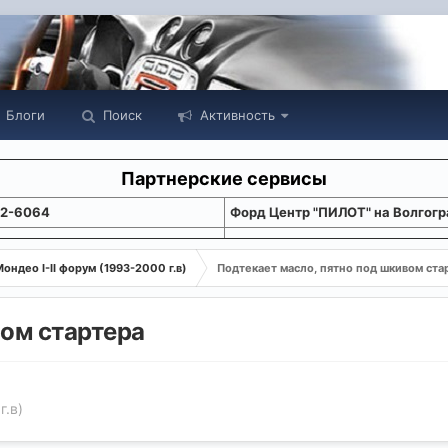
Блоги
Поиск
Активность
Партнерские сервисы
22-6064
Форд Центр "ПИЛОТ" на Волгогр
ондео I-II форум (1993-2000 г.в)
Подтекает масло, пятно под шкивом ста
вом стартера
г.в)