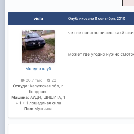
visla
Опубликовано
8 сентября, 2010
чет не понятно пишеш какй шки
может где угодно нужно смотре
Мондео клуб
20,7 тыс
22
Откуда:
Калужская обл, г.
Кондрово
Машина:
АУДИ, ШИШИГА, 1
+ 1 + 1 лошадиная сила
Пол:
Мужчина