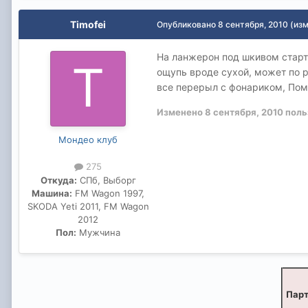
Timofei
Опубликовано
8 сентября, 2010
(из
На ланжерон под шкивом старте
ощупь вроде сухой, может по р
все перерыл с фонариком, Пом
Изменено
8 сентября, 2010
поль
Мондео клуб
275
Откуда:
СПб, Выборг
Машина:
FM Wagon 1997,
SKODA Yeti 2011, FM Wagon
2012
Пол:
Мужчина
Парт