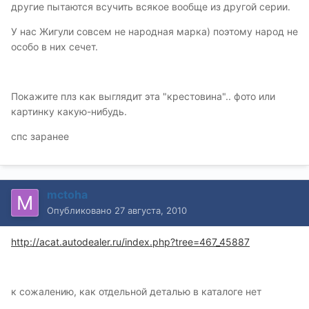
другие пытаются всучить всякое вообще из другой серии.
У нас Жигули совсем не народная марка) поэтому народ не
особо в них сечет.
Покажите плз как выглядит эта "крестовина".. фото или
картинку какую-нибудь.
спс заранее
mctoha
Опубликовано
27 августа, 2010
http://acat.autodealer.ru/index.php?tree=467_45887
к сожалению, как отдельной деталью в каталоге нет