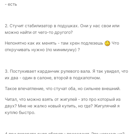
- есть
2. Стучит стабилизатор в подушках. Они у нас свои или
можно найти от чего-то другого?
Непонятно как их менять - там хрен подлезешь
Что
откручивать нужно (по минимуму) ?
3. Постукивает карданчик рулевого вала. Я так увидел, что
их два - один в салоне, второй в подкапотном.
Такое впечатление, что стучат оба, но сильнее внешний.
Читал, что можно взять от жигулей - это про который из
двух? Мне не жалко новый купить, но где? Жигулячий я
куплю быстро.
4.при повороте руля обороты проседают. Это нормально?