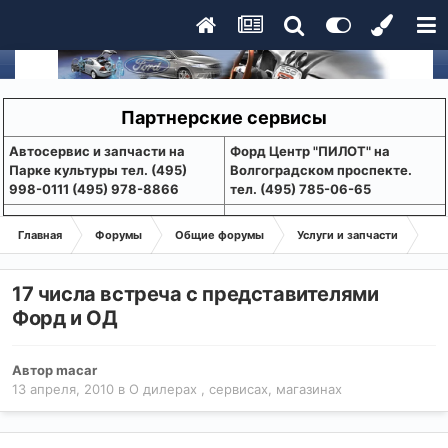
Партнерские сервисы
Aвтосервис и запчасти на
Форд Центр "ПИЛОТ" на
Парке культуры тел. (495)
Волгоградском проспекте.
998-0111 (495) 978-8866
тел. (495) 785-06-65
Главная
Форумы
Общие форумы
Услуги и запчасти
О 
17 числа встреча с представителями
Форд и ОД
Автор
macar
13 апреля, 2010
в
О дилерах , сервисах, магазинах