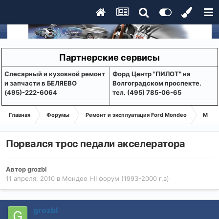
Партнерские сервисы
Слесарный и кузовной ремонт
Форд Центр "ПИЛОТ" на
и запчасти в БЕЛЯЕВО
Волгоградском проспекте.
(495)-222-6064
тел. (495) 785-06-65
Главная
Форумы
Ремонт и эксплуатация Ford Mondeo
Монде
Порвался трос педали акселератора
Автор
grozbl
11 апреля, 2010
в
Мондео I-II форум (1993-2000 г.в)
grozbl