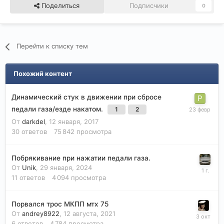
Поделиться
Подписчики
0
Перейти к списку тем
Похожий контент
Динамический стук в движении при сбросе
педали газа/езде накатом.
1
2
От
darkdel
,
12 января, 2017
30
ответов
75 842
просмотра
Побрякивание при нажатии педали газа.
От
Unik
,
29 января, 2024
11
ответов
4 094
просмотра
Порвался трос МКПП мтх 75
От
andrey8922
,
12 августа, 2021
6
ответов
4 784
просмотра