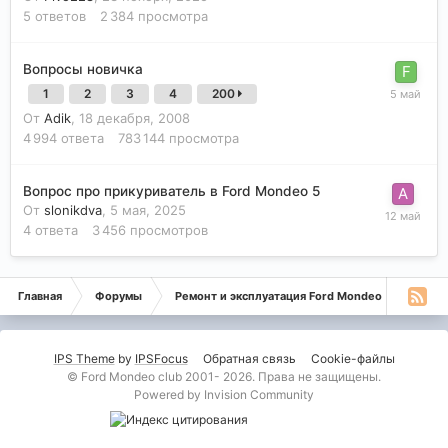
5
ответов
2 384
просмотра
Вопросы новичка
1
2
3
4
200
От
Adik
,
18 декабря, 2008
4 994
ответа
783 144
просмотра
Вопрос про прикуриватель в Ford Mondeo 5
От
slonikdva
,
5 мая, 2025
4
ответа
3 456
просмотров
Главная
Форумы
Ремонт и эксплуатация Ford Mondeo
Монде
IPS Theme
by
IPSFocus
Обратная связь
Cookie-файлы
© Ford Mondeo club 2001- 2026. Права не защищены.
Powered by Invision Community