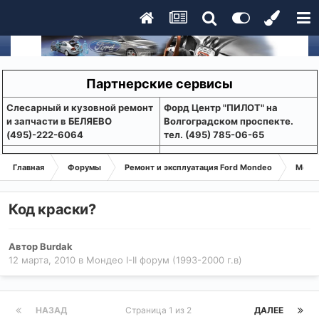
Партнерские сервисы
Слесарный и кузовной ремонт
Форд Центр "ПИЛОТ" на
и запчасти в БЕЛЯЕВО
Волгоградском проспекте.
(495)-222-6064
тел. (495) 785-06-65
Главная
Форумы
Ремонт и эксплуатация Ford Mondeo
Монде
Код краски?
Автор
Burdak
12 марта, 2010
в
Мондео I-II форум (1993-2000 г.в)
НАЗАД
Страница 1 из 2
ДАЛЕЕ