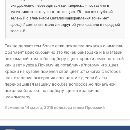
5ка дословно переводиться как ,,вереск,, - поставило в
тупик. может есть у кого тот же цвет Z5 - так же глубокий
зеленый с элементом металлика(вкрапления точек мет
цвета) ? сомнения- мало ли вдруг её уже красили в неродной
зеленый.
Так не делают.тем более если покраска локалка.снимаешь
фрагмент краски.обычно это лючек бензобака и в магазин
автоэмалей .там тебе подберут цвет краски .именно такой
как цвет кузова.Почему не потабличке?потому что .цвет
краски на кузове поменял свой цвет .от многих факторов
.как старение.выгорания солнцем.и.т.д.если бы ты
перекрашивал машину всю.без вопросов.но локальной
покраской.только по подбору цвета краски по
компьютеру.
Изменено
14 марта, 2015
пользователем Проезжий