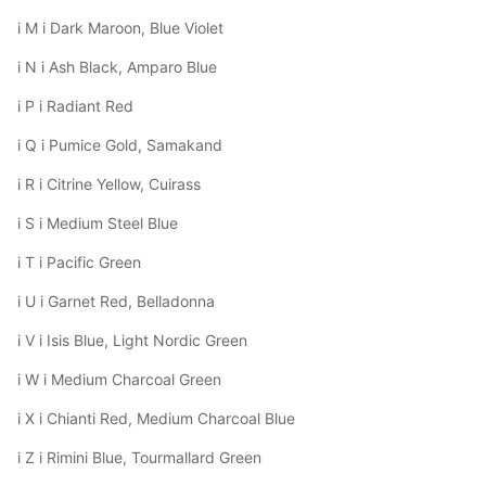
і M і Dark Maroon, Blue Violet
і N і Ash Black, Amparo Blue
і P і Radiant Red
і Q і Pumice Gold, Samakand
і R і Citrine Yellow, Cuirass
і S і Medium Steel Blue
і T і Pacific Green
і U і Garnet Red, Belladonna
і V і Isis Blue, Light Nordic Green
і W і Medium Charcoal Green
і X і Chianti Red, Medium Charcoal Blue
і Z і Rimini Blue, Tourmallard Green