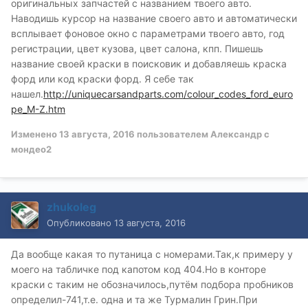
оригинальных запчастей с названием твоего авто.
Наводишь курсор на название своего авто и автоматически
всплывает фоновое окно с параметрами твоего авто, год
регистрации, цвет кузова, цвет салона, кпп. Пишешь
название своей краски в поисковик и добавляешь краска
форд или код краски форд. Я себе так
нашел.
http://uniquecarsandparts.com/colour_codes_ford_euro
pe_M-Z.htm
Изменено
13 августа, 2016
пользователем Александр с
мондео2
zhukoleg
Опубликовано
13 августа, 2016
Да вообще какая то путаница с номерами.Так,к примеру у
моего на табличке под капотом код 404.Но в конторе
краски с таким не обозначилось,путём подбора пробников
определил-741,т.е. одна и та же Турмалин Грин.При