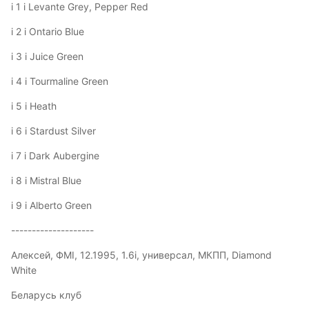
і 1 і Levante Grey, Pepper Red
і 2 і Ontario Blue
і 3 і Juice Green
і 4 і Tourmaline Green
і 5 і Heath
і 6 і Stardust Silver
і 7 і Dark Aubergine
і 8 і Mistral Blue
і 9 і Alberto Green
--------------------
Алексей, ФМI, 12.1995, 1.6i, универсал, МКПП, Diamond
White
Беларусь клуб