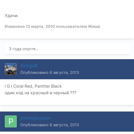
Удачи.
Изменено
13 марта, 2010
пользователем Жиша
3 года спустя...
AregaK
Опубликовано
6 августа, 2013
і G і Coral Red, Panther Black
один код на красный и черный ???
phenilaceton
Опубликовано
6 августа, 2013