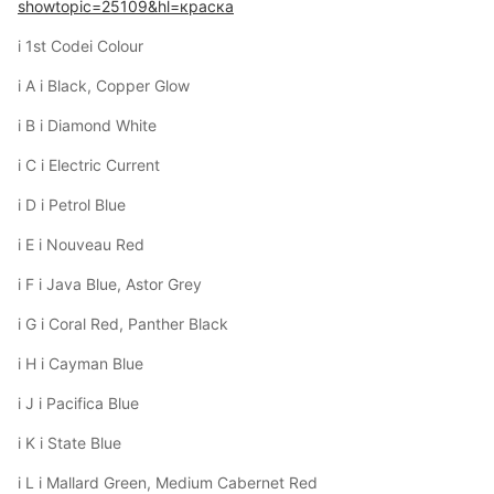
showtopic=25109&hl=краска
і 1st Codeі Colour
і A і Black, Copper Glow
і B і Diamond White
і C і Electric Current
і D і Petrol Blue
і E і Nouveau Red
і F і Java Blue, Astor Grey
і G і Coral Red, Panther Black
і H і Cayman Blue
і J і Pacifica Blue
і K і State Blue
і L і Mallard Green, Medium Cabernet Red