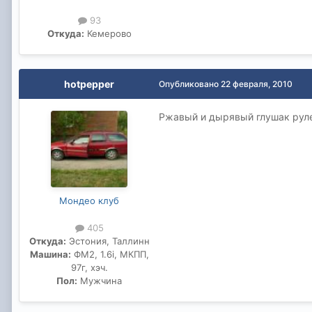
93
Откуда:
Кемерово
hotpepper
Опубликовано
22 февраля, 2010
Ржавый и дырявый глушак руле
Мондео клуб
405
Откуда:
Эстония, Таллинн
Машина:
ФМ2, 1.6i, МКПП,
97г, хэч.
Пол:
Мужчина