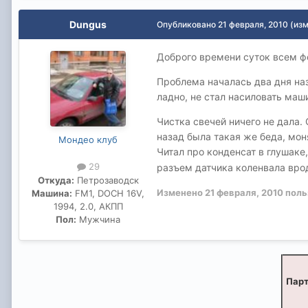
Dungus
Опубликовано
21 февраля, 2010
(из
Доброго времени суток всем ф
Проблема началась два дня наз
ладно, не стал насиловать маши
Чистка свечей ничего не дала.
назад была такая же беда, мон
Мондео клуб
Читал про конденсат в глушаке,
29
разъем датчика коленвала врод
Откуда:
Петрозаводск
Изменено
21 февраля, 2010
поль
Машина:
FM1, DOCH 16V,
1994, 2.0, АКПП
Пол:
Мужчина
Парт