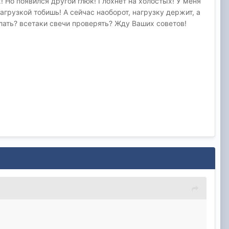
х! Но появился другой глюк! Глохнет на холостых! У меня
агрузкой тобишь! А сейчас наоборот, нагрузку держит, а
лать? всетаки свечи проверять? Жду Ваших советов!