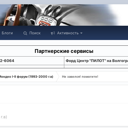
Блоги
Поиск
Активность
Партнерские сервисы
22-6064
Форд Центр "ПИЛОТ" на Волгогр
ондео I-II форум (1993-2000 г.в)
Не завелся! помогите!
г.в)