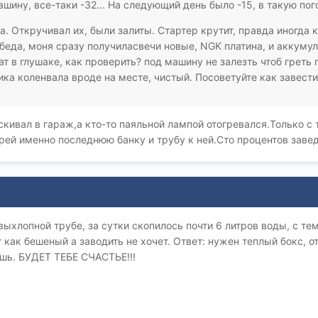
шину, все-таки -32... На следующий день было -15, в такую пого
а. Откручивал их, были залиты. Стартер крутит, правда иногда 
беда, моня сразу получиласвечи новые, NGK платина, и аккумул
ат в глушаке, как проверить? под машину не залезть чтоб греть 
ика коленвала вроде на месте, чистый. Посоветуйте как завест
скивал в гараж,а кто-то паяльной лампой отогревался.Только с 
рей именно последнюю банку и трубу к ней.Сто процентов заве
выхлопной трубе, за сутки скопилось почти 6 литров воды, с т
 как бешеный а заводить не хочет. Ответ: нужен теплый бокс, о
шь. БУДЕТ ТЕБЕ СЧАСТЬЕ!!!