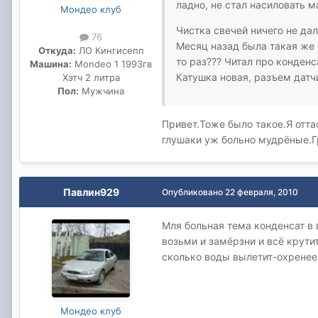
ладно, не стал насиловать ма
Мондео клуб
Чистка свечей ничего не дал
76
Месяц назад была такая же 
Откуда:
ЛО Кингисепп
то раз??? Читал про конденс
Машина:
Mondeo 1 1993гв
Катушка новая, разъем датч
Хэтч 2 литра
Пол:
Мужчина
Привет.Тоже было такое.Я отта
глушаки уж больно мудрёные.Г
Павлин929
Опубликовано
22 февраля, 2010
Мля больная тема конденсат в 
возьми и замёрзни и всё крутит
сколько воды вылетит-охренее
Мондео клуб