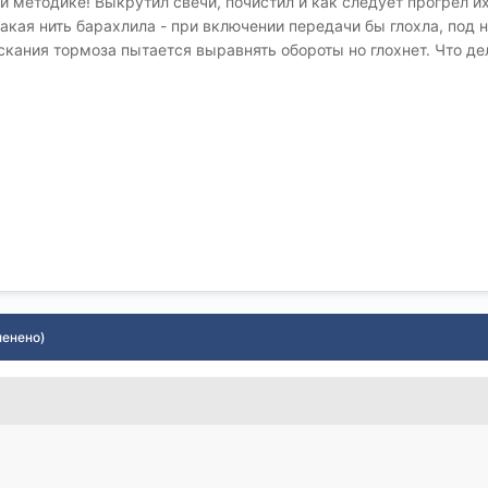
ой методике! Выкрутил свечи, почистил и как следует прогрел и
акая нить барахлила - при включении передачи бы глохла, под н
скания тормоза пытается выравнять обороты но глохнет. Что де
менено)