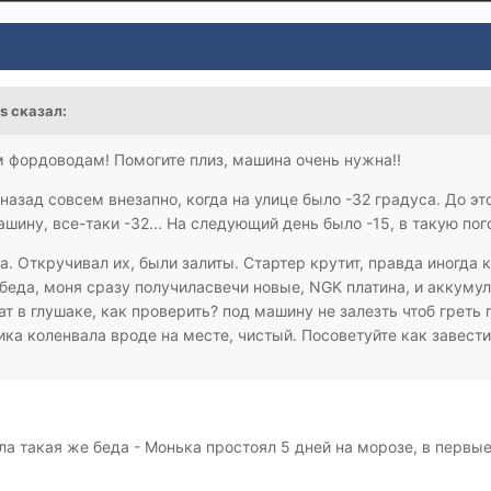
us сказал:
 фордоводам! Помогите плиз, машина очень нужна!!
азад совсем внезапно, когда на улице было -32 градуса. До это
шину, все-таки -32... На следующий день было -15, в такую пого
а. Откручивал их, были залиты. Стартер крутит, правда иногда 
беда, моня сразу получиласвечи новые, NGK платина, и аккумул
ат в глушаке, как проверить? под машину не залезть чтоб греть 
ика коленвала вроде на месте, чистый. Посоветуйте как завест
ла такая же беда - Монька простоял 5 дней на морозе, в первые