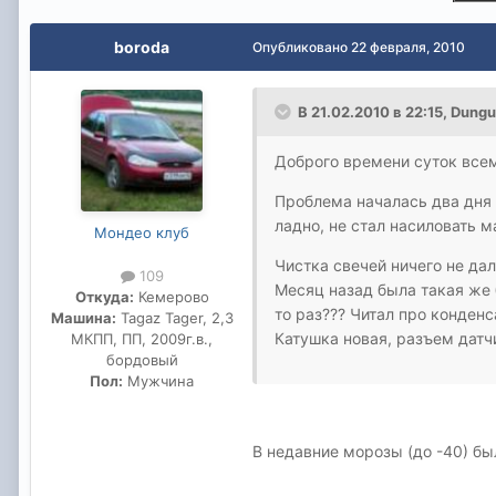
boroda
Опубликовано
22 февраля, 2010
В 21.02.2010 в 22:15, Dung
Доброго времени суток всем
Проблема началась два дня н
ладно, не стал насиловать ма
Мондео клуб
Чистка свечей ничего не дал
109
Месяц назад была такая же 
Откуда:
Кемерово
то раз??? Читал про конденс
Машина:
Tagaz Tager, 2,3
Катушка новая, разъем датч
МКПП, ПП, 2009г.в.,
бордовый
Пол:
Мужчина
В недавние морозы (до -40) бы