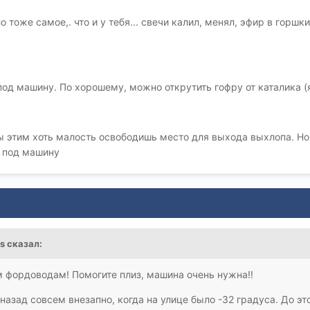
 тоже самое,. что и у тебя... свечи калил, менял, эфир в горшк
од машину. По хорошему, можно открутить гофру от каталика (я 
ы этим хоть малость освободишь место для выхода выхлопа. Но
ь под машину
us сказал:
 фордоводам! Помогите плиз, машина очень нужна!!
азад совсем внезапно, когда на улице было -32 градуса. До это