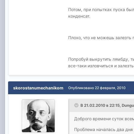
Потом, при попытках пуска было
конденсат.
Плохо, что не можешь залезть п
Попробуй выкрутить лямбду, т
все-таки изловчиться и залезт
skorostanumechanikom
Опубликовано
22 февраля, 2010
В 21.02.2010 в 22:15, Dung
Доброго времени суток всем
Проблема началась два дня н