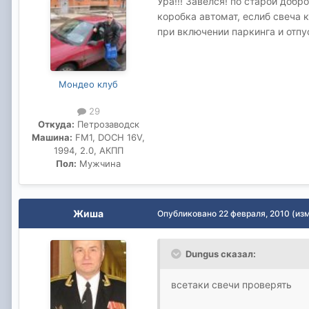
Ура!!! Завелся! по старой добр
коробка автомат, еслиб свеча к
при включении паркинга и отпу
Мондео клуб
29
Откуда:
Петрозаводск
Машина:
FM1, DOCH 16V,
1994, 2.0, АКПП
Пол:
Мужчина
Жиша
Опубликовано
22 февраля, 2010
(из
Dungus сказал:
всетаки свечи проверять