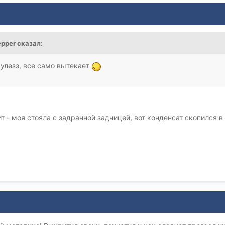
epper сказал:
улезз, все само вытекает
т - моя стояла с задранной задницей, вот конденсат скопился в