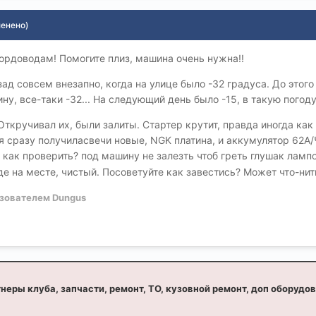
менено)
ордоводам! Помогите плиз, машина очень нужна!!
ад совсем внезапно, когда на улице было -32 градуса. До этого
ну, все-таки -32... На следующий день было -15, в такую погоду 
 Откручивал их, были залиты. Стартер крутит, правда иногда ка
я сразу получиласвечи новые, NGK платина, и аккумулятор 62А/Ч
 как проверить? под машину не залезть чтоб греть глушак лампо
е на месте, чистый. Посоветуйте как завестись? Может что-нит
зователем Dungus
неры клуба, запчасти, ремонт, ТО, кузовной ремонт, доп оборудо