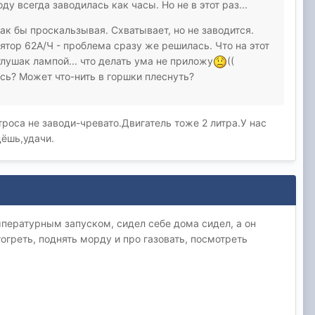
ду всегда заводилась как часы. Но не в этот раз...
как бы проскальзывая. Схватывает, но не заводится.
ятор 62А/Ч - проблема сразу же решилась. Что на этот
глушак лампой... что делать ума не приложу
((
ись? Может что-нить в горшки плеснуть?
троса не заводи-чревато.Двигатель тоже 2 литра.У нас
дёшь,удачи.
емпературным запуском, сидел себе дома сидел, а он
тогреть, поднять морду и про газовать, посмотреть